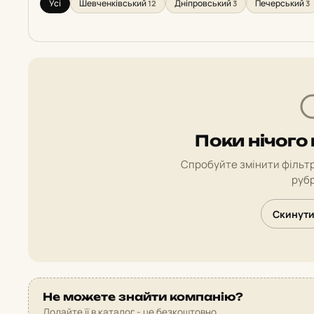
Усі
Шевченківський
Дніпровський
Печерський
12
3
3
Поки нічого
Спробуйте змінити фільтр
рубр
Скинути
Не можете знайти компанію?
Додайте її в каталог - це безкоштовно.