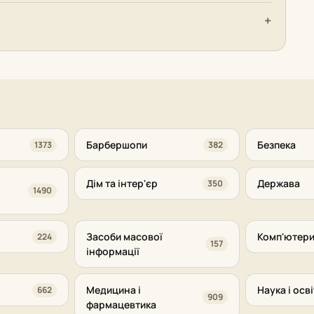
Барбершопи
Безпека
1373
382
Дім та інтер'єр
Держава
350
1490
Засоби масової
Комп'ютери
224
157
інформації
Медицина і
Наука і осві
662
909
фармацевтика