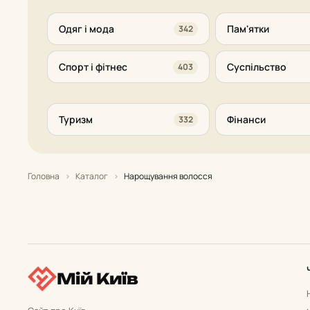
Одяг і мода
Пам'ятки
342
Спорт і фітнес
Суспільство
403
Туризм
Фінанси
332
Головна
›
Каталог
›
Нарощування волосся
Мій Київ