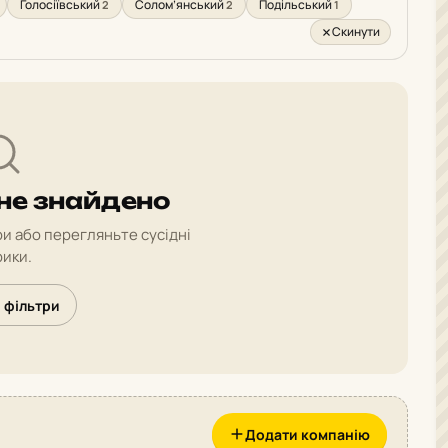
Голосіївський
Солом’янський
Подільський
2
2
1
Скинути
 не знайдено
и або перегляньте сусідні
ики.
 фільтри
Додати компанію