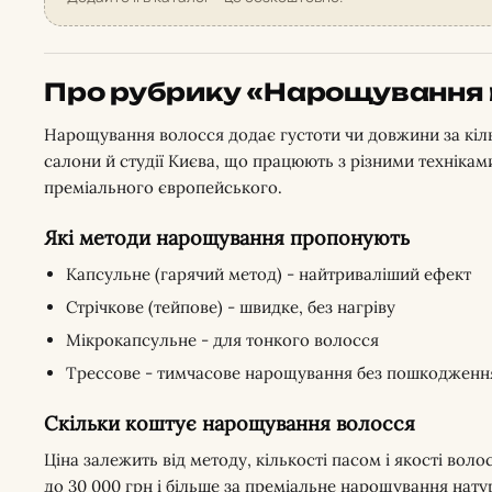
Про рубрику «Нарощування 
Нарощування волосся додає густоти чи довжини за кілька
салони й студії Києва, що працюють з різними техніками
преміального європейського.
Які методи нарощування пропонують
Капсульне (гарячий метод) - найтриваліший ефект
Стрічкове (тейпове) - швидке, без нагріву
Мікрокапсульне - для тонкого волосся
Трессове - тимчасове нарощування без пошкодженн
Скільки коштує нарощування волосся
Ціна залежить від методу, кількості пасом і якості волос
до 30 000 грн і більше за преміальне нарощування нат