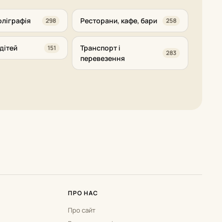
оліграфія
Ресторани, кафе, бари
298
258
дітей
Транспорт і
151
283
перевезення
ПРО НАС
Про сайт