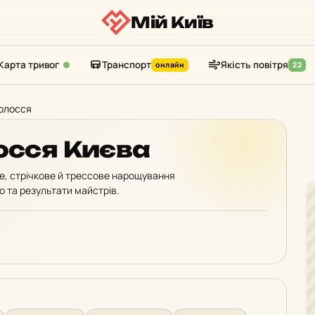
Мій Київ
Карта тривог
Транспорт
Якість повітря
онлайн
22
олосся
осся Києва
е, стрічкове й трессове нарощування
о та результати майстрів.
: