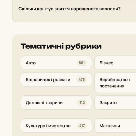
Скільки коштує зняття нарощеного волосся?
Тематичні рубрики
Авто
Бізнес
581
Відпочинок і розваги
Виробництво і
478
постачання
Домашні тварини
Закрито
112
Культура і мистецтво
Магазини
417