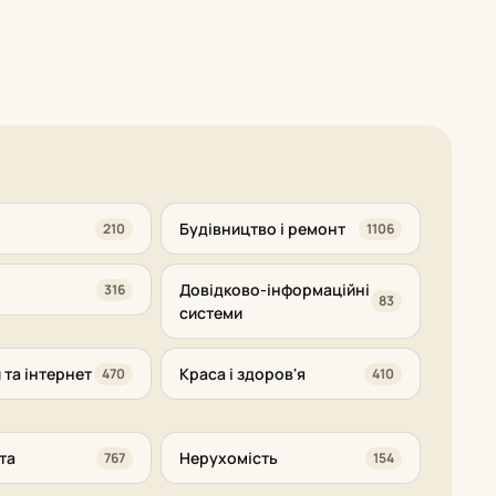
Будівництво і ремонт
210
1106
Довідково-інформаційні
316
83
системи
 та інтернет
Краса і здоров'я
470
410
та
Нерухомість
767
154