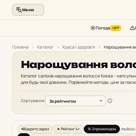
Меню
Погода
+27°
Перейти
до
Головна
›
Каталог
›
Краса і здоров'я
›
Нарощування в
контенту
Нарощування вол
Каталог салонів нарощування волосся Києва – капсульн
для будь-якої довжини. Порівнюйте методи, ціни за пасм
Сортування:
Відкрито зараз
★ Рейтинг 4+
% З промокодом
РАЙОН