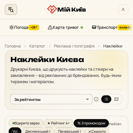
Мій Київ
Погода
Карта тривог
Транспорт
+25°
онлайн
Перейти
до
Головна
›
Каталог
›
Реклама і поліграфія
›
Наклейки
контенту
Наклейки Києва
Друкарні Києва, що друкують наклейки та стікери на
замовлення – від рекламних до брендованих, будь-яким
тиражем і матеріалом.
Відкрито зараз
★ Рейтинг 4+
% З промокодом
РАЙОН:
Усі
Деснянський
Печерський
Скинути
1
1