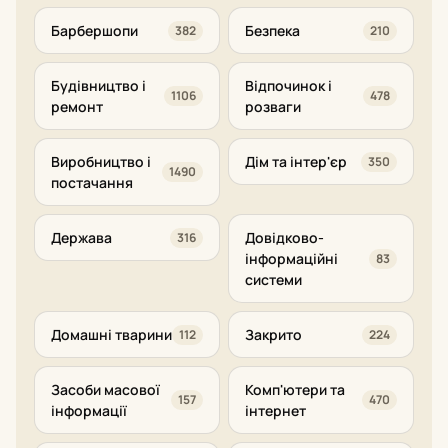
Барбершопи
Безпека
382
210
Будівництво і
Відпочинок і
1106
478
ремонт
розваги
Виробництво і
Дім та інтер'єр
350
1490
постачання
Держава
Довідково-
316
інформаційні
83
системи
Домашні тварини
Закрито
112
224
Засоби масової
Комп'ютери та
157
470
інформації
інтернет