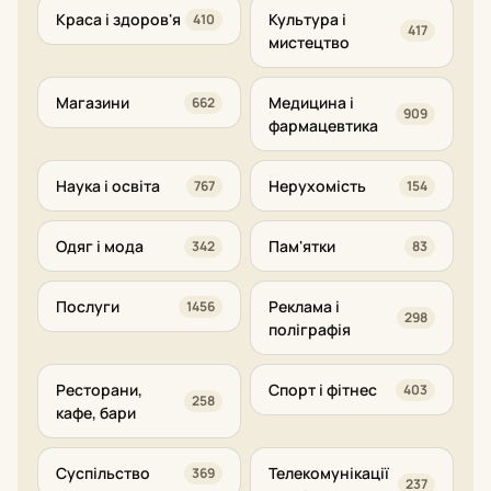
Краса і здоров'я
Культура і
410
417
мистецтво
Магазини
Медицина і
662
909
фармацевтика
Наука і освіта
Нерухомість
767
154
Одяг і мода
Пам'ятки
342
83
Послуги
Реклама і
1456
298
поліграфія
Ресторани,
Спорт і фітнес
403
258
кафе, бари
Суспільство
Телекомунікації
369
237