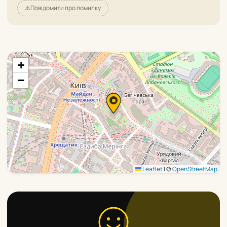
⚠️
Повідомити про помилку
+
−
Leaflet
|
©
OpenStreetMap