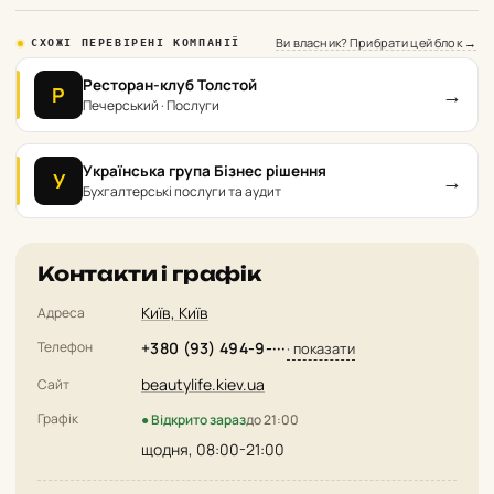
Ви власник? Прибрати цей блок →
СХОЖІ ПЕРЕВІРЕНІ КОМПАНІЇ
Ресторан-клуб Толстой
→
Р
Печерський · Послуги
Українська група Бізнес рішення
→
У
Бухгалтерські послуги та аудит
Контакти і графік
Київ, Київ
Адреса
Телефон
+380 (93) 494-9-···
· показати
beautylife.kiev.ua
Сайт
Графік
● Відкрито зараз
до 21:00
щодня, 08:00-21:00