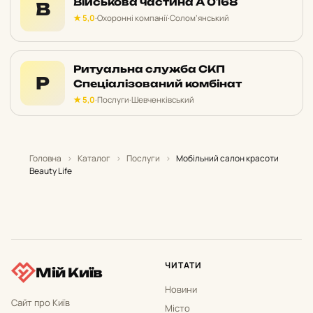
Військова частина А 0168
В
★ 5,0
·
Охоронні компанії
·
Солом’янський
Ритуальна служба СКП
Р
Спеціалізований комбінат
★ 5,0
·
Послуги
·
Шевченківський
Головна
›
Каталог
›
Послуги
›
Мобільний салон красоти
Beauty Life
ЧИТАТИ
Мій Київ
Новини
Сайт про Київ
Місто