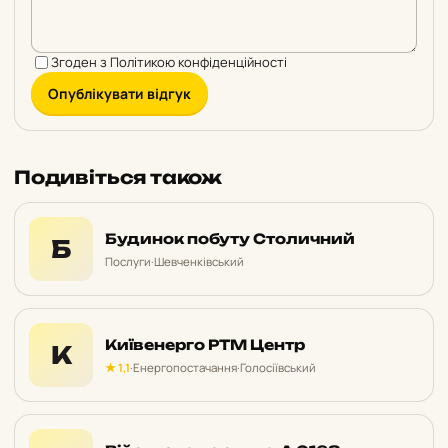
Згоден з
Політикою конфіденційності
Опублікувати відгук
Подивіться також
Будинок побуту Столичний
Б
Послуги
·
Шевченківський
Київенерго РТМ Центр
К
★ 1,1
·
Енергопостачання
·
Голосіївський