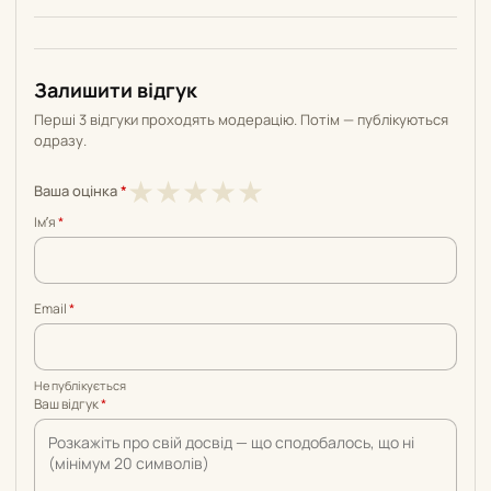
Залишити відгук
Перші 3 відгуки проходять модерацію. Потім — публікуються
одразу.
1
2
3
4
5
★
★
★
★
★
Ваша оцінка
*
з
з
з
з
з
Імʼя
*
5
5
5
5
5
Email
*
Не публікується
Ваш відгук
*