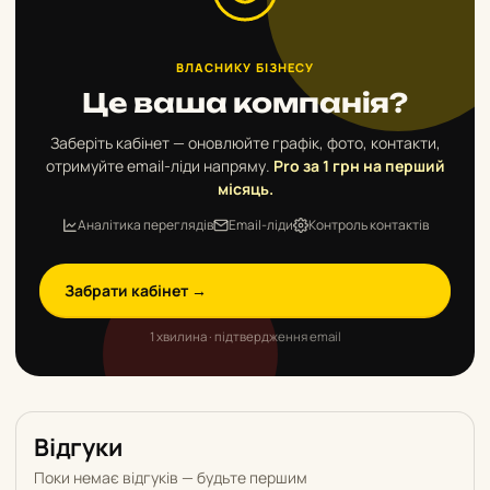
ВЛАСНИКУ БІЗНЕСУ
Це ваша компанія?
Заберіть кабінет — оновлюйте графік, фото, контакти,
отримуйте email-ліди напряму.
Pro за 1 грн на перший
місяць.
Аналітика переглядів
Email-ліди
Контроль контактів
Забрати кабінет →
1 хвилина · підтвердження email
Відгуки
Поки немає відгуків — будьте першим