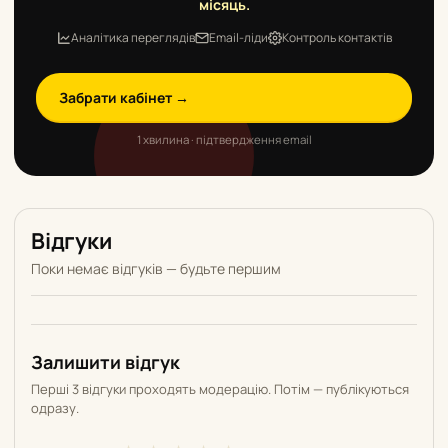
місяць.
Аналітика переглядів
Email-ліди
Контроль контактів
Забрати кабінет →
1 хвилина · підтвердження email
Відгуки
Поки немає відгуків — будьте першим
Залишити відгук
Перші 3 відгуки проходять модерацію. Потім — публікуються
одразу.