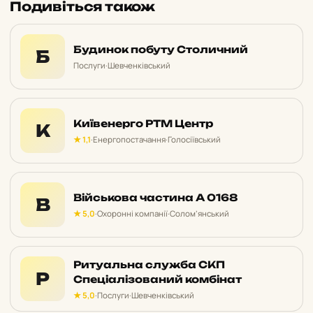
Подивіться також
Будинок побуту Столичний
Б
Послуги
·
Шевченківський
Київенерго РТМ Центр
К
★ 1,1
·
Енергопостачання
·
Голосіївський
Військова частина А 0168
В
★ 5,0
·
Охоронні компанії
·
Солом’янський
Ритуальна служба СКП
Р
Спеціалізований комбінат
★ 5,0
·
Послуги
·
Шевченківський