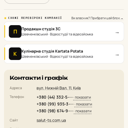
Ви власник? Прибрати цей блок →
СХОЖІ ПЕРЕВІРЕНІ КОМПАНІЇ
Продакшн студія 3С
→
П
Шевченківський · Відеостудії та відеозйомка
Кулінарна студія Kartata Potata
→
К
Шевченківський · Відеостудії та відеозйомка
Контакти і графік
вул. Нижній Вал, 11, Київ
Адреса
Телефон
+380 (44) 332-5-···
· показати
+380 (99) 935-3-···
· показати
+380 (98) 674-9-···
· показати
salut-ts.com.ua
Сайт