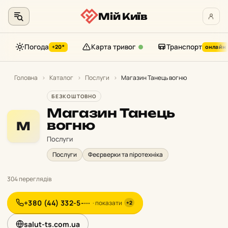
Мій Київ
Погода
Карта тривог
Транспорт
+20°
онлайн
Перейти
до
Головна
›
Каталог
›
Послуги
›
Магазин Танець вогню
контенту
БЕЗКОШТОВНО
Магазин Танець
вогню
М
Послуги
Послуги
Феєрверки та піротехніка
304 переглядів
+380 (44) 332-5-···
· показати
+2
salut-ts.com.ua