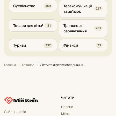
Суспільство
Телекомунікації
369
237
та зв'язок
Товари для дітей
Транспорт і
151
283
перевезення
Туризм
Фінанси
332
33
Головна
›
Каталог
›
Ліфти та ліфтове обладнання
ЧИТАТИ
Мій Київ
Новини
Сайт про Київ
Місто