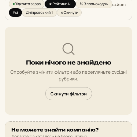
Відкрито зараз
★ Рейтинг 4+
% З промокодом
РАЙОН:
Усі
Дніпровський
Скинути
1
Поки нічого не знайдено
Спробуйте змінити фільтри або перегляньте сусідні
рубрики.
Скинути фільтри
Не можете знайти компанію?
Додайте її в каталог - це безкоштовно.