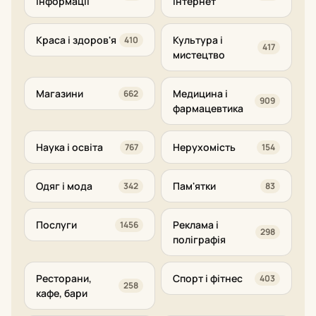
інформації
інтернет
Краса і здоров'я
Культура і
410
417
мистецтво
Магазини
Медицина і
662
909
фармацевтика
Наука і освіта
Нерухомість
767
154
Одяг і мода
Пам'ятки
342
83
Послуги
Реклама і
1456
298
поліграфія
Ресторани,
Спорт і фітнес
403
258
кафе, бари