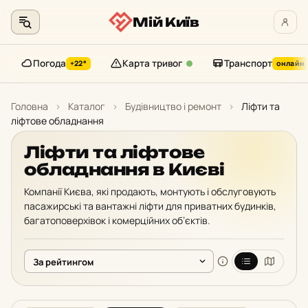
Мій Київ
Погода
Карта тривог
Транспорт
+22°
онлайн
Перейти
до
Головна
›
Каталог
›
Будівництво і ремонт
›
Ліфти та
контенту
ліфтове обладнання
Ліфти та ліфтове
обладнання в Києві
Компанії Києва, які продають, монтують і обслуговують
пасажирські та вантажні ліфти для приватних будинків,
багатоповерхівок і комерційних об’єктів.