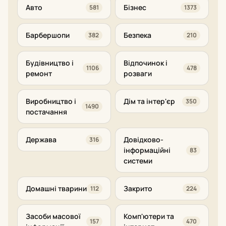
Авто
Бізнес
581
1373
Барбершопи
Безпека
382
210
Будівництво і
Відпочинок і
1106
478
ремонт
розваги
Виробництво і
Дім та інтер'єр
350
1490
постачання
Держава
Довідково-
316
інформаційні
83
системи
Домашні тварини
Закрито
112
224
Засоби масової
Комп'ютери та
157
470