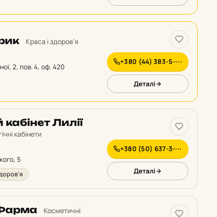
рик
Краса і здоров'я
+380 (44) 383-5-···
ної, 2, пов. 4, оф. 420
Деталі
 кабінет Лилії
ічні кабінети
+380 (50) 637-3-···
кого, 5
Деталі
здоров'я
Фарма
Косметичні