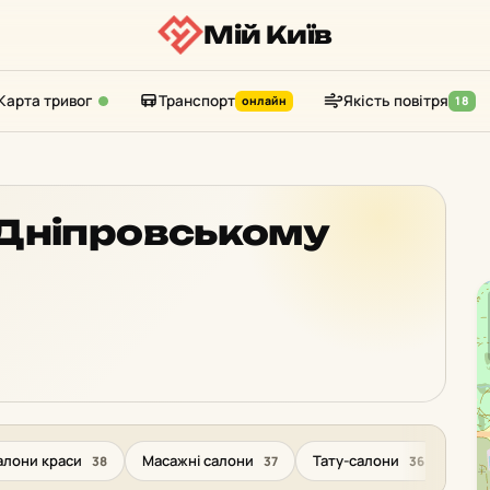
Мій Київ
Карта тривог
Транспорт
Якість повітря
онлайн
18
у Дніпровському
алони краси
Масажні салони
Тату-салони
Пар
38
37
36