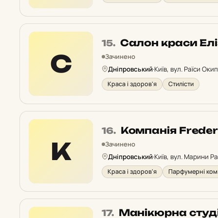
Місце
Салон краси Ел
15.
15
С
Зачинено
у
Дніпровський
·
Київ, вул. Раїси Окип
рейтингу:
Краса і здоров'я
Стилісти
Місце
Компанія Freder
16.
16
К
Зачинено
у
Дніпровський
·
Київ, вул. Марини Ра
рейтингу:
Краса і здоров'я
Парфумерні комп
Місце
Манікюрна студі
17.