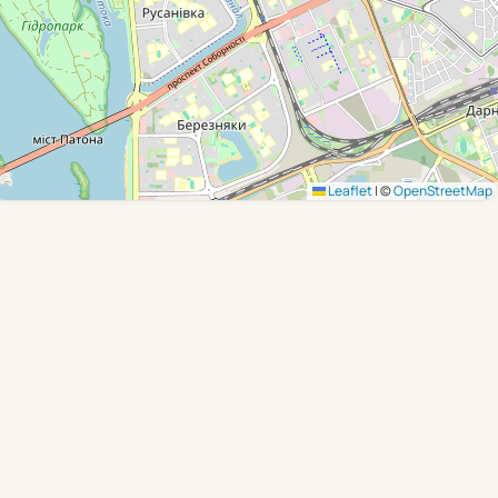
Leaflet
|
©
OpenStreetMap