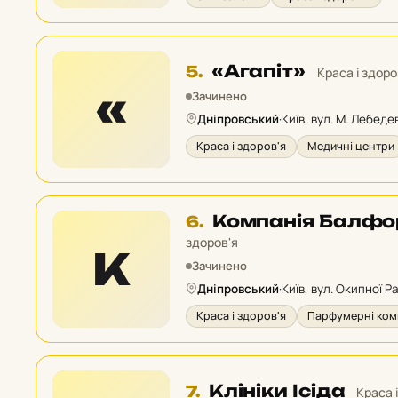
Місце
«Агапіт»
5.
Краса і здоро
5
«
Зачинено
у
Дніпровський
·
Київ, вул. М. Лебеде
рейтингу:
Краса і здоров'я
Медичні центри
Місце
Компанія Балфо
6.
6
здоров'я
К
у
Зачинено
рейтингу:
Дніпровський
·
Київ, вул. Окипної Ра
Краса і здоров'я
Парфумерні комп
Місце
Клініки Ісіда
7.
Краса 