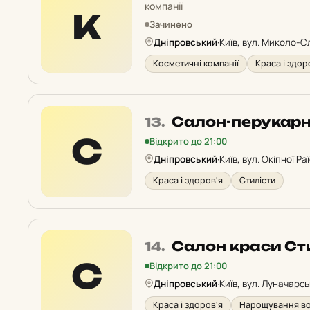
12
компанії
К
у
Зачинено
рейтингу:
Дніпровський
·
Київ, вул. Миколо-Сл
Косметичні компанії
Краса і здор
Місце
Салон-перукарн
13.
13
С
Відкрито до 21:00
у
Дніпровський
·
Київ, вул. Окіпної Раї
рейтингу:
Краса і здоров'я
Стилісти
Місце
Салон краси Ст
14.
14
С
Відкрито до 21:00
у
Дніпровський
·
Київ, вул. Луначарсь
рейтингу:
Краса і здоров'я
Нарощування в