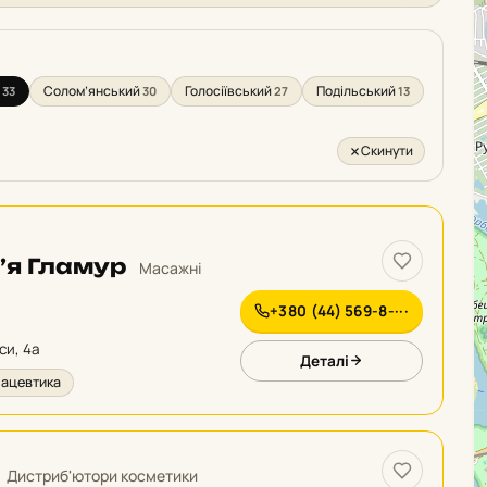
:
Солом’янський
Голосіївський
Подільський
33
30
27
13
Скинути
’я Гламур
Масажні
+380 (44) 569-8-···
їси, 4а
Деталі
мацевтика
Дистриб'ютори косметики