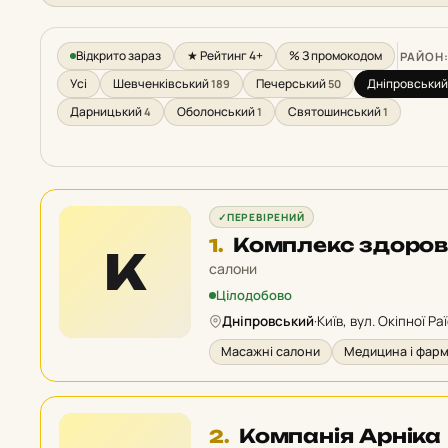
Відкрито зараз
★ Рейтинг 4+
% З промокодом
РАЙОН
Усі
Шевченківський
Печерський
Дніпровський
189
50
Дарницький
Оболонський
Святошинський
4
1
1
✓
ПЕРЕВІРЕНИЙ
Місце
Комплекс здоров
1.
К
1
салони
у
Цілодобово
рейтингу:
Дніпровський
·
Київ, вул. Окіпної Ра
Масажні салони
Медицина і фар
Місце
Компанія Арніка
2.