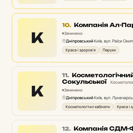
Місце
Компанія Ал-Па
10.
10
К
Зачинено
у
Дніпровський
·
Київ, вул. Раїси Окип
рейтингу:
Краса і здоров'я
Перуки
Місце
Косметологічний
11.
11
Сокульської
Косметолог
К
у
Зачинено
рейтингу:
Дніпровський
·
Київ, вул. Луначарсь
Косметологічні кабінети
Краса і 
Місце
Компанія СДМ-
12.