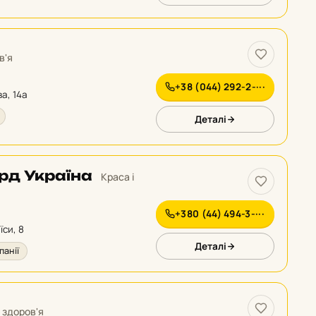
в'я
+38 (044) 292-2-···
ва, 14а
Деталі
рд Україна
Краса і
+380 (44) 494-3-···
їси, 8
Деталі
анії
і здоров'я