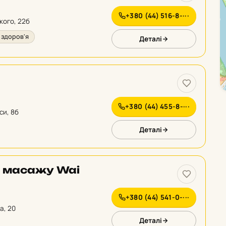
+380 (44) 516-8-···
ького, 22б
і здоров'я
Деталі
и
+380 (44) 455-8-···
їси, 8б
Деталі
о масажу Wai
+380 (44) 541-0-···
а, 20
Деталі