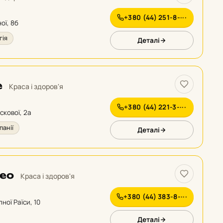
+380 (44) 251-8-···
ної, 8б
гія
Деталі
e
Краса і здоров'я
+380 (44) 221-3-···
скової, 2а
анії
Деталі
teo
Краса і здоров'я
+380 (44) 383-8-···
пної Раїси, 10
Деталі