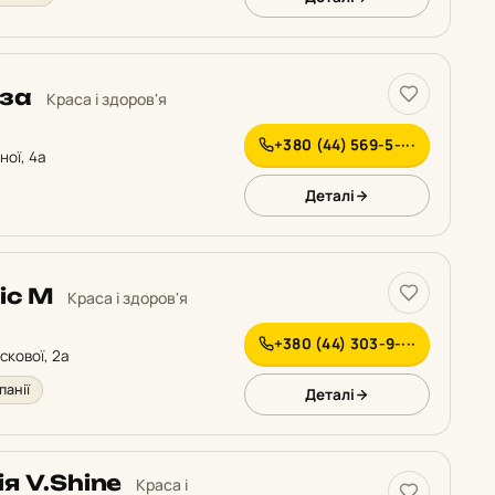
іза
Краса і здоров'я
+380 (44) 569-5-···
ної, 4а
Деталі
ic M
Краса і здоров'я
+380 (44) 303-9-···
скової, 2а
анії
Деталі
я V.Shine
Краса і