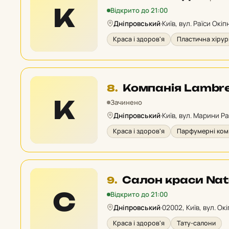
7
К
Відкрито до 21:00
у
Дніпровський
·
Київ, вул. Раїси Окіп
рейтингу:
Краса і здоров'я
Пластична хірур
Місце
Компанія Lambr
8.
8
К
Зачинено
у
Дніпровський
·
Київ, вул. Марини Ра
рейтингу:
Краса і здоров'я
Парфумерні комп
Місце
Салон краси Na
9.
9
С
Відкрито до 21:00
у
Дніпровський
·
02002, Київ, вул. Окі
рейтингу:
Краса і здоров'я
Тату-салони