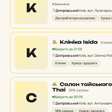
2
К
Зачинено
у
Дніпровський
·
Київ, вул. Луначарс
рейтингу:
Дистриб'ютори косметики
Краса 
Місце
Клініка Isida
3.
Клінік
3
К
Відкрито до 21:00
у
Дніпровський
·
Київ, вул. Окіпної Ра
рейтингу:
Клініки
Краса і здоров'я
Місце
Салон тайськог
4.
4
Thai
SPA-салони
С
у
Відкрито до 00:00
рейтингу:
Дніпровський
·
Київ, вул. Антонович
SPA-салони
Краса і здоров'я