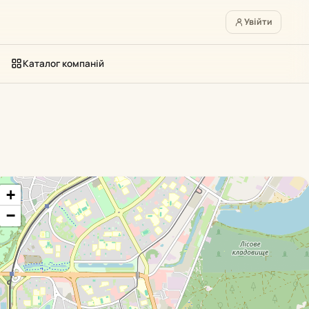
Увійти
Каталог компаній
+
−
фумерні компанії
SPA-салони
Дистриб'ютори космет
36
33