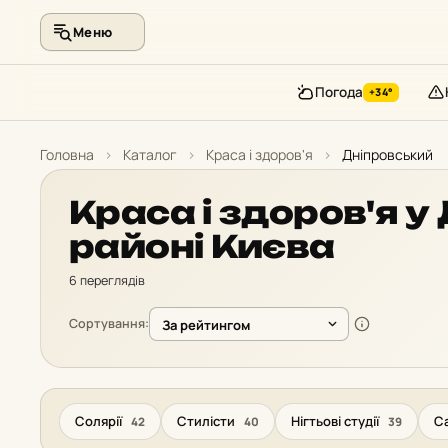
Меню
Погода
+34°
Перейти
до
Головна
›
Каталог
›
Краса і здоров'я
›
Дніпровський
контенту
Краса і здоров'я 
районі Києва
6 переглядів
Сортування:
Солярії
Стилісти
Нігтьові студії
С
42
40
39