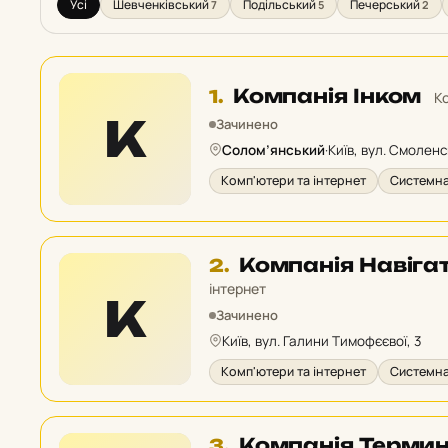
Усі
Шевченківський
Подільський
Печерський
7
5
2
Місце
Компанія Інком
1.
К
1
К
Зачинено
у
Солом’янський
·
Київ, вул. Смоленс
рейтингу:
Комп'ютери та інтернет
Системна
Місце
Компанія Навіга
2.
2
інтернет
К
у
Зачинено
рейтингу:
Київ, вул. Галини Тимофєєвої, 3
Комп'ютери та інтернет
Системна
Місце
Компанія Термин
3.