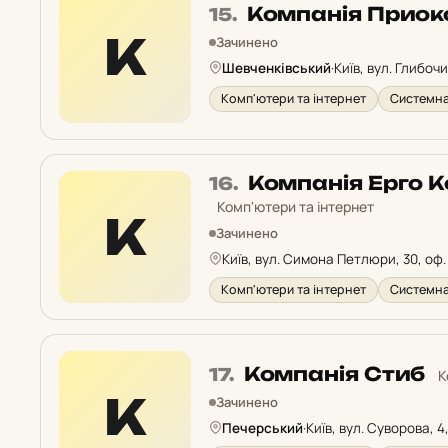
Місце
Компанія Прио
15.
15
К
Зачинено
у
Шевченківський
·
Київ, вул. Глибочи
рейтингу:
Комп'ютери та інтернет
Системна
Місце
Компанія Ерго 
16.
16
Комп'ютери та інтернет
К
у
Зачинено
рейтингу:
Київ, вул. Симона Петлюри, 30, оф.
Комп'ютери та інтернет
Системна
Місце
Компанія Стиб
17.
К
17
К
Зачинено
у
Печерський
·
Київ, вул. Суворова, 
рейтингу: