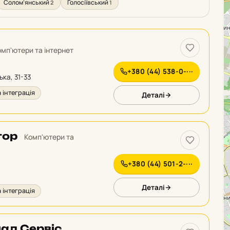
Солом’янський
Голосіївський
2
1
омп'ютери та інтернет
+380 (44) 538-0-···
ька, 31-33
 інтеграція
Деталі
тор
Комп'ютери та
+380 (44) 501-2-···
Деталі
 інтеграція
ал Сервіс