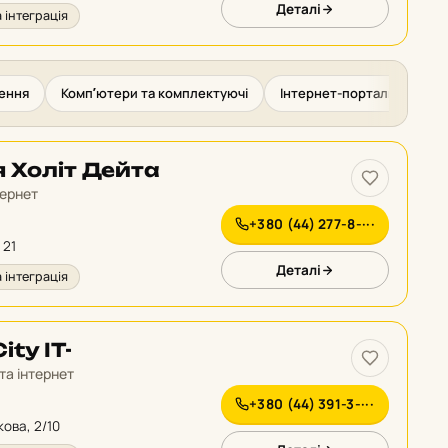
Деталі
 інтеграція
ення
Компʼютери та комплектуючі
Інтернет-портали
Но
я Холіт Дейта
тернет
+380 (44) 277-8-···
 21
Деталі
 інтеграція
ty IT-
та інтернет
+380 (44) 391-3-···
кова, 2/10