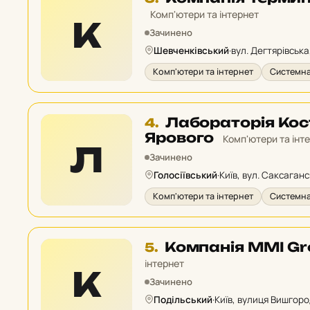
3
Комп'ютери та інтернет
К
у
Зачинено
рейтингу:
Шевченківський
·
вул. Дегтярівська,
Комп'ютери та інтернет
Системна
Місце
Лабораторія Ко
4.
4
Ярового
Комп'ютери та інт
Л
у
Зачинено
рейтингу:
Голосіївський
·
Київ, вул. Саксаганс
Комп'ютери та інтернет
Системна
Місце
Компанія MMI Gr
5.
5
інтернет
К
у
Зачинено
рейтингу:
Подільський
·
Київ, вулиця Вишгоро