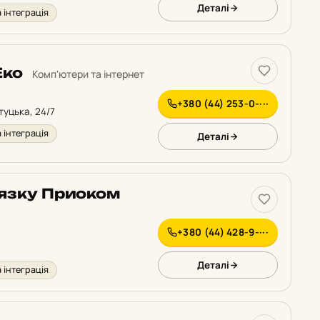
Деталі
 інтеграція
Еко
Комп'ютери та інтернет
+380 (44) 253-0-···
итуцька, 24/7
 інтеграція
Деталі
’язку Приоком
+380 (44) 428-9-···
Деталі
 інтеграція