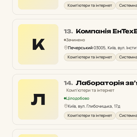
Комп'ютери та інтернет
Системна
Місце
Компанія ЕнТех
13.
13
К
Зачинено
у
Печерський
·
03005, Київ, вул. Інст
рейтингу:
Комп'ютери та інтернет
Системна
Місце
Лабораторія зв
14.
14
Комп'ютери та інтернет
Л
у
Цілодобово
рейтингу:
Київ, вул. Глибочицька, 17д
Комп'ютери та інтернет
Системна