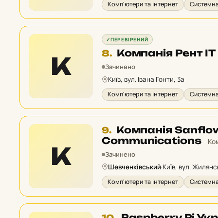
Комп'ютери та інтернет
Системна
✓
ПЕРЕВІРЕНИЙ
Місце
Компанія Рент ІТ
8.
К
8
Зачинено
у
Київ, вул. Івана Гонти, 3а
рейтингу:
Комп'ютери та інтернет
Системна
Місце
Компанія Sanflo
9.
9
Communications
Ком
К
у
Зачинено
рейтингу:
Шевченківський
·
Київ, вул. Жилянсь
Комп'ютери та інтернет
Системна
Місце
Raspberry Pi Ук
10.