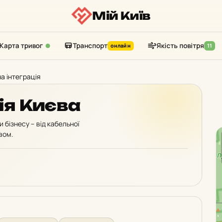
Мій Київ
Карта тривог
Транспорт
Якість повітря
онлайн
11
а інтеграція
ія Києва
 бізнесу – від кабельної
вом.
: