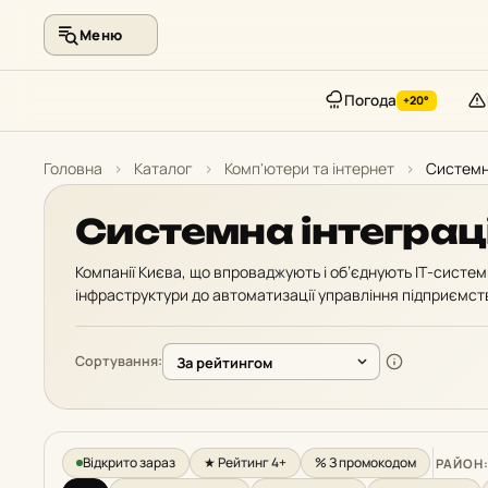
Меню
Погода
+20°
Перейти
до
Головна
›
Каталог
›
Комп'ютери та інтернет
›
Системн
контенту
Системна інтеграц
Компанії Києва, що впроваджують і об’єднують ІТ-системи
інфраструктури до автоматизації управління підприємст
Сортування:
Відкрито зараз
★ Рейтинг 4+
% З промокодом
РАЙОН