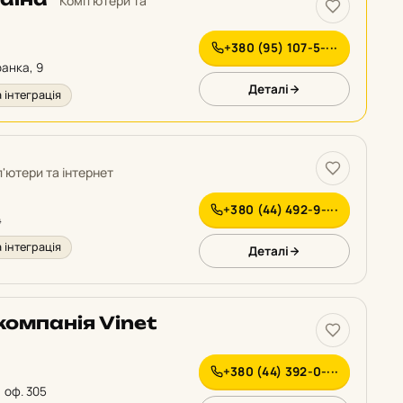
Комп'ютери та
+380 (95) 107-5-···
ранка, 9
Деталі
 інтеграція
'ютери та інтернет
+380 (44) 492-9-···
4
 інтеграція
Деталі
компанія Vinet
+380 (44) 392-0-···
, оф. 305