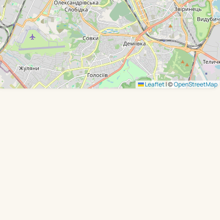
Leaflet
|
©
OpenStreetMap