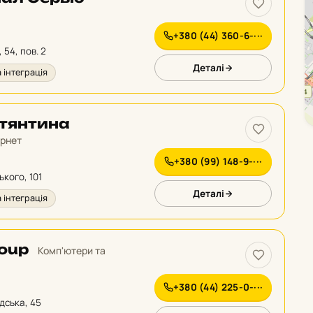
+380 (44) 360-6-···
 54, пов. 2
Деталі
 інтеграція
стянтина
ернет
+380 (99) 148-9-···
ького, 101
Деталі
 інтеграція
oup
Комп'ютери та
+380 (44) 225-0-···
дська, 45