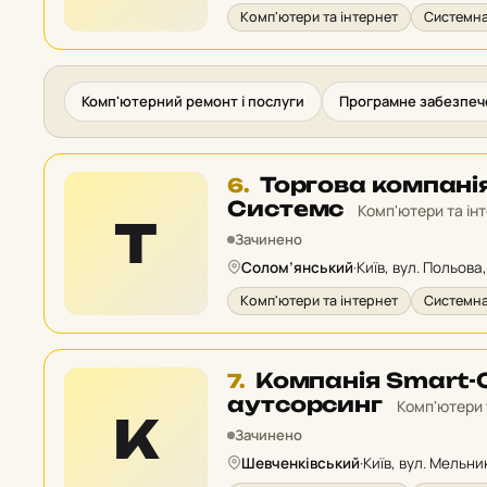
Комп'ютери та інтернет
Системна
Комп'ютерний ремонт і послуги
Програмне забезпеч
Місце
Торгова компані
6.
6
Системс
Комп'ютери та ін
Т
у
Зачинено
рейтингу:
Солом’янський
·
Київ, вул. Польова,
Комп'ютери та інтернет
Системна
Місце
Компанія Smart-Ci
7.
7
аутсорсинг
Комп'ютери 
К
у
Зачинено
рейтингу:
Шевченківський
·
Київ, вул. Мельни