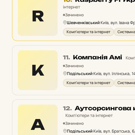
10
інтернет
R
у
Зачинено
рейтингу:
Шевченківський
·
Київ, вул. Івана Ф
Комп'ютери та інтернет
Системна
Місце
Компанія Амі
11.
Комп
11
К
Зачинено
у
Подільський
·
Київ, вул. Іллінська, 1
рейтингу:
Комп'ютери та інтернет
Системна
Місце
Аутсорсингова 
12.
12
Комп'ютери та інтернет
А
у
Зачинено
рейтингу:
Подільський
·
Київ, вул. Братська, 6