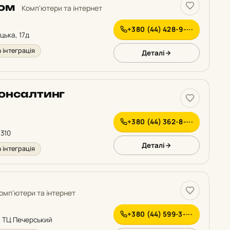
ком
Комп'ютери та інтернет
+380 (44) 428-9-···
цька, 17д
 інтеграція
Деталі
Консалтинг
+380 (44) 362-8-···
 310
Деталі
 інтеграція
омп'ютери та інтернет
+380 (44) 599-3-···
4, ТЦ Печерський