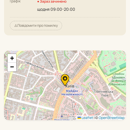
Графік
● Зараз зачинено
щодня 09:00-20:00
⚠️
Повідомити про помилку
+
−
Leaflet
|
©
OpenStreetMap