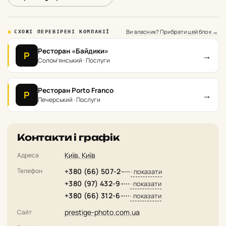
Ви власник? Прибрати цей блок →
СХОЖІ ПЕРЕВІРЕНІ КОМПАНІЇ
Ресторан «Байдики»
→
Р
Солом’янський · Послуги
Ресторан Porto Franco
→
Р
Печерський · Послуги
Контакти і графік
Київ, Київ
Адреса
Телефон
+380 (66) 507-2-···
· показати
+380 (97) 432-9-···
· показати
+380 (66) 312-6-···
· показати
prestige-photo.com.ua
Сайт