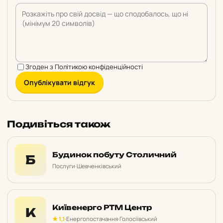
Згоден з
Політикою конфіденційності
Опублікувати відгук
Подивіться також
Будинок побуту Столичний
Б
Послуги
·
Шевченківський
Київенерго РТМ Центр
К
★ 1,1
·
Енергопостачання
·
Голосіївський