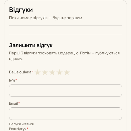
Відгуки
Поки немає відгуків — будьте першим
Залишити відгук
Перші 3 відгуки проходять модерацію. Потім — публікуються
одразу.
1
2
3
4
5
★
★
★
★
★
Ваша оцінка
*
з
з
з
з
з
Імʼя
*
5
5
5
5
5
Email
*
Не публікується
Ваш відгук
*