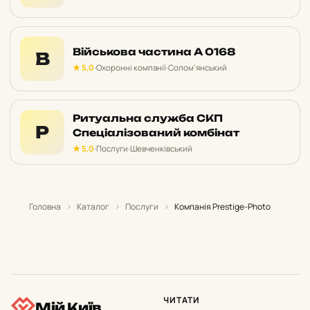
Військова частина А 0168
В
★ 5,0
·
Охоронні компанії
·
Солом’янський
Ритуальна служба СКП
Р
Спеціалізований комбінат
★ 5,0
·
Послуги
·
Шевченківський
Головна
›
Каталог
›
Послуги
›
Компанія Prestige-Photo
ЧИТАТИ
Мій Київ