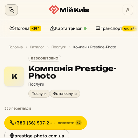
Мій Київ
Погода
Карта тривог
Транспорт
+26°
онлайн
Перейти
до
Головна
›
Каталог
›
Послуги
›
Компанія Prestige-Photo
контенту
БЕЗКОШТОВНО
Компанія Prestige-
Photo
К
Послуги
Послуги
Фотопослуги
333 переглядів
+380 (66) 507-2-···
· показати
+2
prestige-photo.com.ua