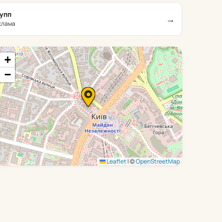
рупп
→
еклама
+
−
Leaflet
|
©
OpenStreetMap