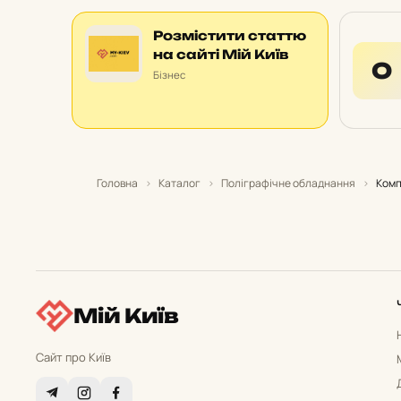
Розмістити статтю
на сайті Мій Київ
О
Бізнес
Головна
›
Каталог
›
Поліграфічне обладнання
›
Комп
Мій Київ
Сайт про Київ