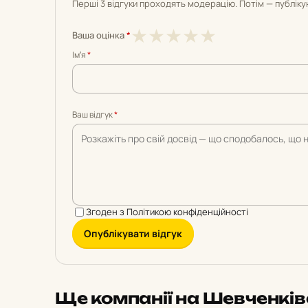
Перші 3 відгуки проходять модерацію. Потім — публік
1
2
3
4
5
★
★
★
★
★
Ваша оцінка
*
з
з
з
з
з
Імʼя
*
5
5
5
5
5
Ваш відгук
*
Згоден з
Політикою конфіденційності
Опублікувати відгук
Ще компанії на Шевченкі