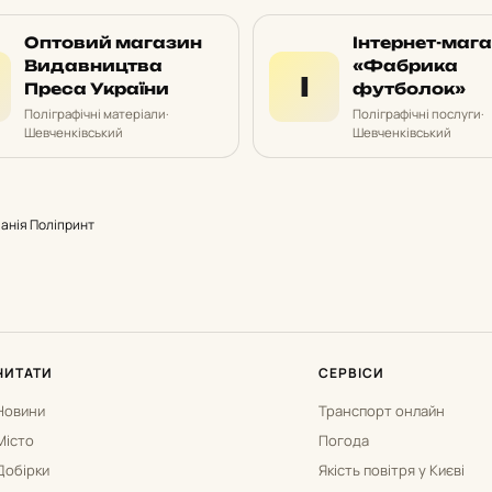
Оптовий магазин
Інтернет-маг
Видавництва
«Фабрика
І
Преса України
футболок»
Поліграфічні матеріали
·
Поліграфічні послуги
·
Шевченківський
Шевченківський
анія Поліпринт
ЧИТАТИ
СЕРВІСИ
Новини
Транспорт онлайн
Місто
Погода
Добірки
Якість повітря у Києві