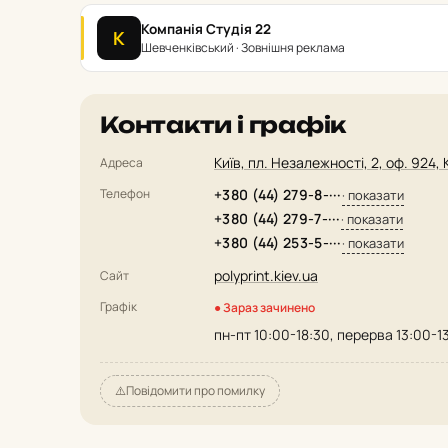
Компанія Студія 22
К
Шевченківський · Зовнішня реклама
Контакти і графік
Київ, пл. Незалежності, 2, оф. 924, 
Адреса
Телефон
+380 (44) 279-8-···
· показати
+380 (44) 279-7-···
· показати
+380 (44) 253-5-···
· показати
polyprint.kiev.ua
Сайт
Графік
● Зараз зачинено
пн-пт 10:00-18:30, перерва 13:00-1
⚠️
Повідомити про помилку