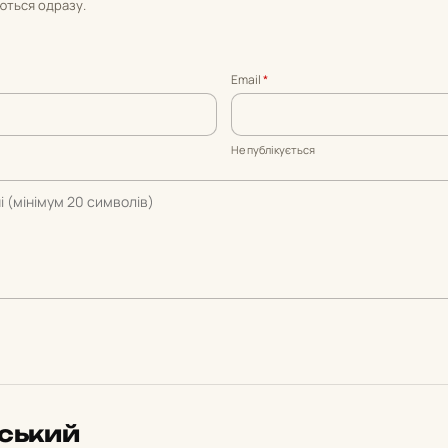
уються одразу.
Email
*
Не публікується
вський