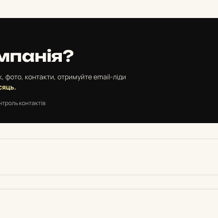
мпанія?
, фото, контакти, отримуйте email-ліди
сяць.
нтроль контактів