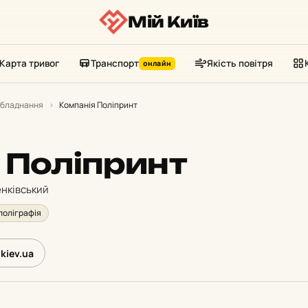
Мій Київ
Карта тривог
Транспорт
Якість повітря
онлайн
обладнання
›
Компанія Поліпринт
 Поліпринт
енківський
 поліграфія
.kiev.ua