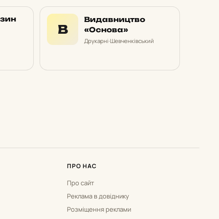
азин
Видавництво
В
«Основа»
Друкарні
·
Шевченківський
ПРО НАС
Про сайт
Реклама в довіднику
Розміщення реклами