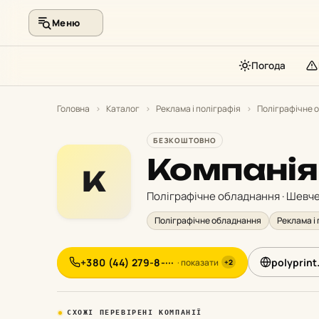
Меню
Погода
Перейти
до
Головна
›
Каталог
›
Реклама і поліграфія
›
Поліграфічне 
контенту
БЕЗКОШТОВНО
Компанія
К
Поліграфічне обладнання · Шевч
Поліграфічне обладнання
Реклама і
+380 (44) 279-8-···
polyprint
· показати
+2
СХОЖІ ПЕРЕВІРЕНІ КОМПАНІЇ