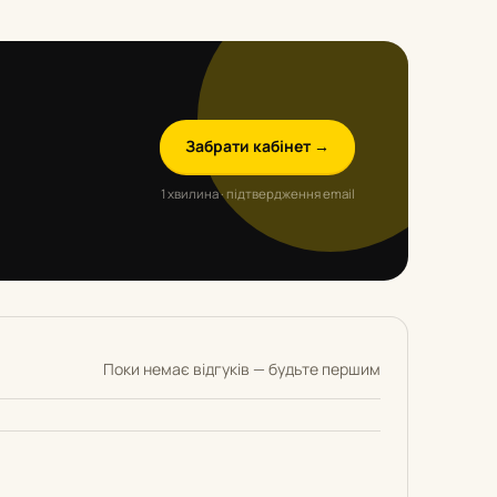
Забрати кабінет →
1 хвилина · підтвердження email
Поки немає відгуків — будьте першим