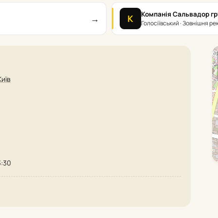
Компанія Сальвадор г
→
К
Голосіївський · Зовнішня р
Київ
3:30