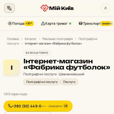
Мій Київ
Погода
Карта тривог
Транспорт
+37°
онлайн
Перейти
до
Головна
›
Каталог
›
Реклама і поліграфія
›
Поліграфічні
послуги
›
Інтернет-магазин «Фабрика футболок»
контенту
БЕЗКОШТОВНО
Інтернет-магазин
«Фабрика футболок»
І
Поліграфічні послуги · Шевченківський
Поліграфічні послуги
Послуги
1 813 переглядів
+380 (50) 449-0-···
· показати
+3