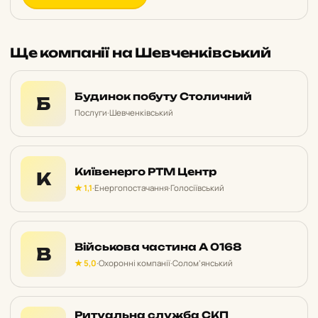
Ще компанії на Шевченківський
Будинок побуту Столичний
Б
Послуги
·
Шевченківський
Київенерго РТМ Центр
К
★ 1,1
·
Енергопостачання
·
Голосіївський
Військова частина А 0168
В
★ 5,0
·
Охоронні компанії
·
Солом’янський
Ритуальна служба СКП