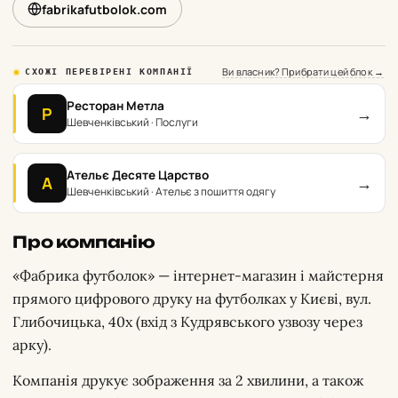
fabrikafutbolok.com
Ви власник? Прибрати цей блок →
СХОЖІ ПЕРЕВІРЕНІ КОМПАНІЇ
Ресторан Метла
→
Р
Шевченківський · Послуги
Ательє Десяте Царство
→
А
Шевченківський · Ательє з пошиття одягу
Про компанію
«Фабрика футболок» — інтернет-магазин і майстерня
прямого цифрового друку на футболках у Києві, вул.
Глибочицька, 40х (вхід з Кудрявського узвозу через
арку).
Компанія друкує зображення за 2 хвилини, а також