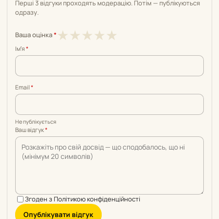
Перші 3 відгуки проходять модерацію. Потім — публікуються
одразу.
1
2
3
4
5
★
★
★
★
★
Ваша оцінка
*
з
з
з
з
з
Імʼя
*
5
5
5
5
5
Email
*
Не публікується
Ваш відгук
*
Згоден з
Політикою конфіденційності
Опублікувати відгук