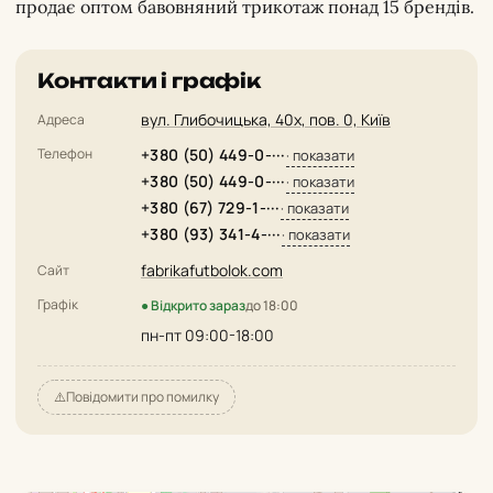
продає оптом бавовняний трикотаж понад 15 брендів.
Контакти і графік
вул. Глибочицька, 40х, пов. 0, Київ
Адреса
Телефон
+380 (50) 449-0-···
· показати
+380 (50) 449-0-···
· показати
+380 (67) 729-1-···
· показати
+380 (93) 341-4-···
· показати
fabrikafutbolok.com
Сайт
Графік
● Відкрито зараз
до 18:00
пн-пт 09:00-18:00
⚠️
Повідомити про помилку