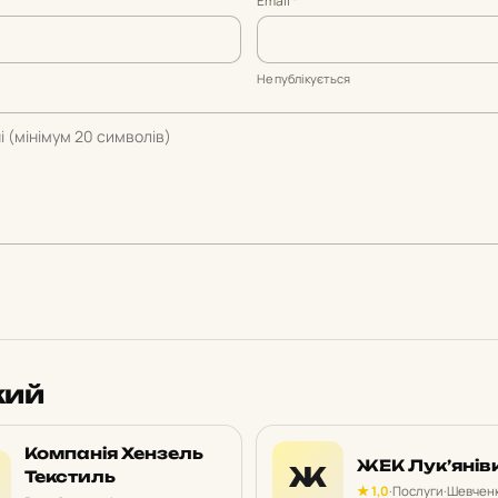
Email
*
Не публікується
кий
Компанія Хензель
ЖЕК Лук’янів
Ж
Текстиль
★ 1,0
·
Послуги
·
Шевченк