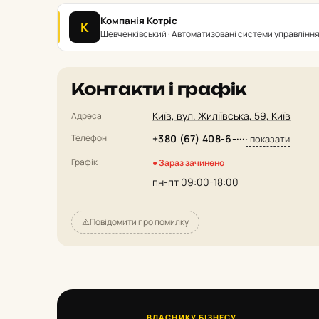
Компанія Котріс
К
Шевченківський · Автоматизовані системи управлінн
Контакти і графік
Київ, вул. Жиліївська, 59, Київ
Адреса
Телефон
+380 (67) 408-6-···
· показати
Графік
● Зараз зачинено
пн-пт 09:00-18:00
⚠️
Повідомити про помилку
ВЛАСНИКУ БІЗНЕСУ