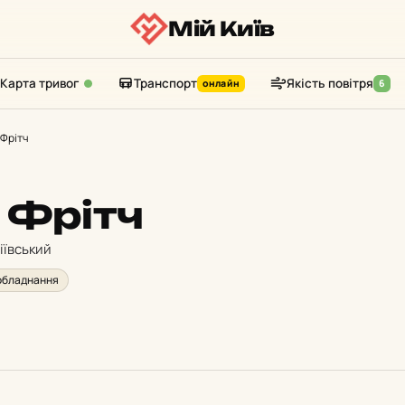
Мій Київ
Карта тривог
Транспорт
Якість повітря
онлайн
6
 Фрітч
 Фрітч
іївський
обладнання