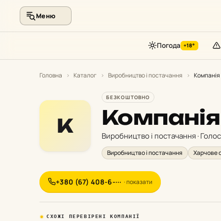
Меню
Погода
+18°
Перейти
до
Головна
›
Каталог
›
Виробництво і постачання
›
Компанія
контенту
БЕЗКОШТОВНО
Компанія
К
Виробництво і постачання · Голос
Виробництво і постачання
Харчове 
+380 (67) 408-6-···
· показати
СХОЖІ ПЕРЕВІРЕНІ КОМПАНІЇ