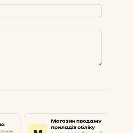
Магазин продажу
ка
приладів обліку
М
івський