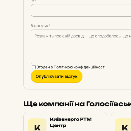
Імʼя
*
5
5
5
5
5
Ваш відгук
*
Згоден з
Політикою конфіденційності
Опублікувати відгук
Ще компанії на Голосіївсь
Київенерго РТМ
Центр
К
К