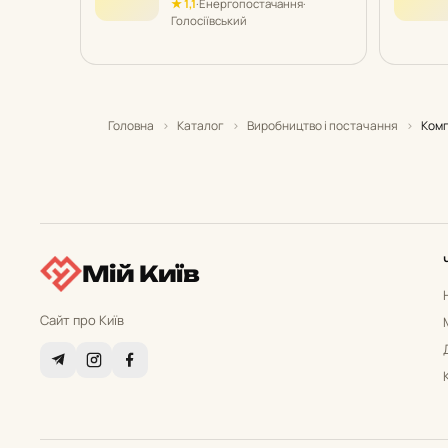
★ 1,1
·
Енергопостачання
·
Голосіївський
Головна
›
Каталог
›
Виробництво і постачання
›
Комп
Мій Київ
Сайт про Київ