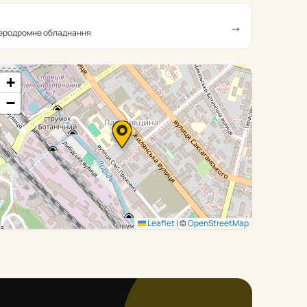
→
 аеродромне обладнання
+
−
Leaflet
|
©
OpenStreetMap