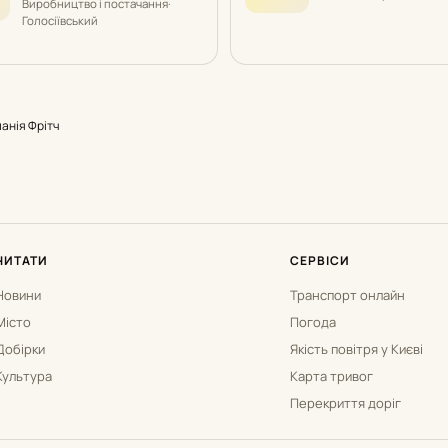
Виробництво і постачання
·
Голосіївський
анія Фрітч
ЧИТАТИ
СЕРВІСИ
Новини
Транспорт онлайн
Місто
Погода
Добірки
Якість повітря у Києві
Культура
Карта тривог
Перекриття доріг