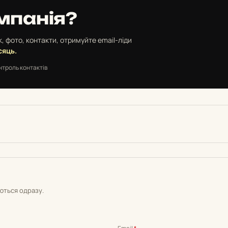
мпанія?
, фото, контакти, отримуйте email-ліди
сяць.
нтроль контактів
уються одразу.