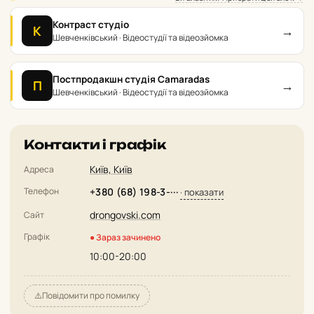
Контраст студіо
→
К
Шевченківський · Відеостудії та відеозйомка
Постпродакшн студія Camaradas
→
П
Шевченківський · Відеостудії та відеозйомка
Контакти і графік
Київ, Київ
Адреса
Телефон
+380 (68) 198-3-···
· показати
drongovski.com
Сайт
Графік
● Зараз зачинено
10:00-20:00
⚠️
Повідомити про помилку