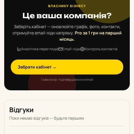
ВЛАСНИКУ БІЗНЕСУ
Це ваша компанія?
Заберіть кабінет — оновлюйте графік, фото, контакти,
отримуйте email-ліди напряму.
Pro за 1 грн на перший
місяць.
Аналітика переглядів
Email-ліди
Контроль контактів
Забрати кабінет →
1 хвилина · підтвердження email
Відгуки
Поки немає відгуків — будьте першим