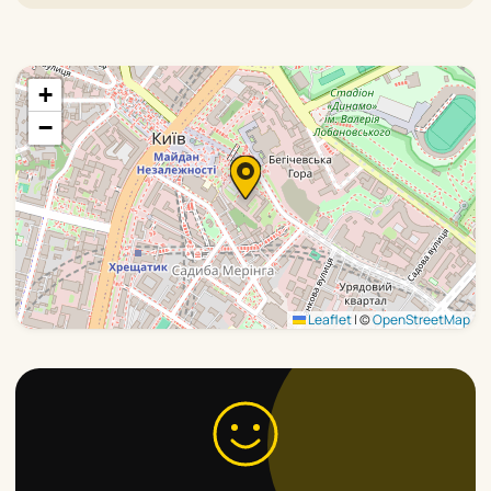
+
−
Leaflet
|
©
OpenStreetMap