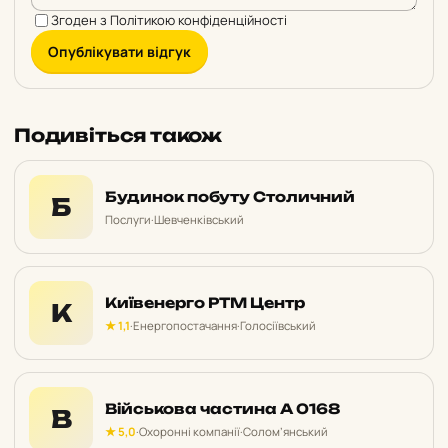
Згоден з
Політикою конфіденційності
Опублікувати відгук
Подивіться також
Будинок побуту Столичний
Б
Послуги
·
Шевченківський
Київенерго РТМ Центр
К
★ 1,1
·
Енергопостачання
·
Голосіївський
Військова частина А 0168
В
★ 5,0
·
Охоронні компанії
·
Солом’янський