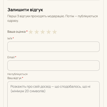
Залишити відгук
Перші 3 відгуки проходять модерацію. Потім — публікуються
одразу.
1
2
3
4
5
★
★
★
★
★
Ваша оцінка
*
з
з
з
з
з
Імʼя
*
5
5
5
5
5
Email
*
Не публікується
Ваш відгук
*