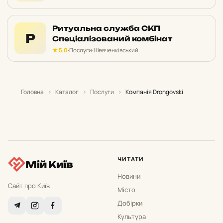
Ритуальна служба СКП
Р
Спеціалізований комбінат
★ 5,0
·
Послуги
·
Шевченківський
Головна
›
Каталог
›
Послуги
›
Компанія Drongovski
ЧИТАТИ
Мій Київ
Новини
Сайт про Київ
Місто
Добірки
Культура