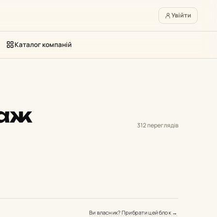
Увійти
Каталог компаній
таж
312 переглядів
Ви власник? Прибрати цей блок →