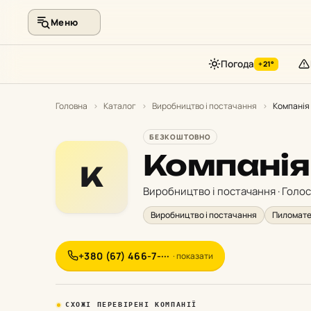
Меню
Погода
+21°
Перейти
до
Головна
›
Каталог
›
Виробництво і постачання
›
Компанія
контенту
БЕЗКОШТОВНО
Компані
К
Виробництво і постачання · Голос
Виробництво і постачання
Пиломате
+380 (67) 466-7-···
· показати
СХОЖІ ПЕРЕВІРЕНІ КОМПАНІЇ