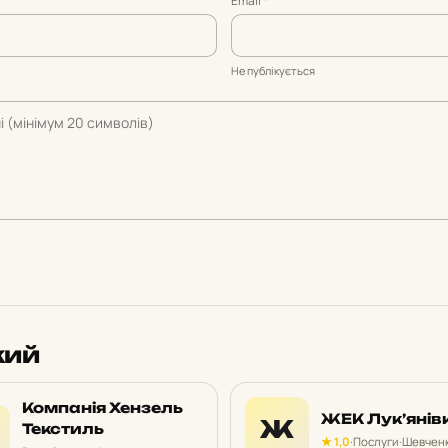
Email
*
Не публікується
кий
Компанія Хензель
ЖЕК Лук’янів
Ж
Текстиль
★ 1,0
·
Послуги
·
Шевченк