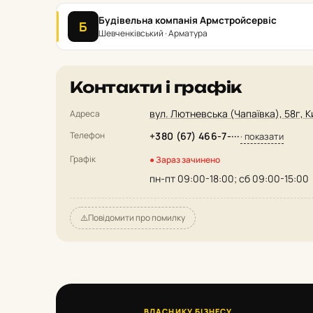
Будівельна компанія Армстройсервіс
Б
Шевченківський · Арматура
Контакти і графік
вул. Лютневська (Чапаївка), 58г, К
Адреса
Телефон
+380 (67) 466-7-···
· показати
Графік
● Зараз зачинено
пн-пт 09:00-18:00; сб 09:00-15:00
⚠️
Повідомити про помилку
ВЛАСНИКУ БІЗНЕСУ