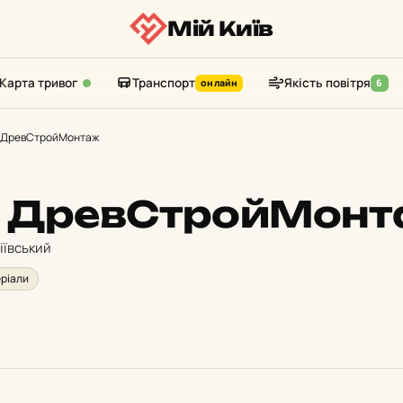
Мій Київ
Карта тривог
Транспорт
Якість повітря
онлайн
6
 ДревСтройМонтаж
я ДревСтройМон
іївський
ріали