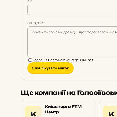
Імʼя
*
5
5
5
5
5
Ваш відгук
*
Згоден з
Політикою конфіденційності
Опублікувати відгук
Ще компанії на Голосіївсь
Київенерго РТМ
Центр
К
К