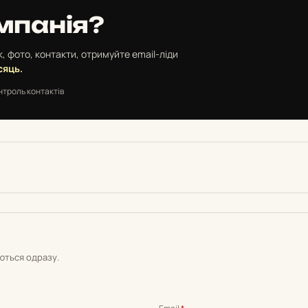
мпанія?
, фото, контакти, отримуйте email-ліди
сяць.
нтроль контактів
уються одразу.