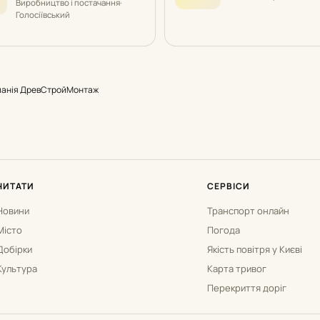
Виробництво і постачання
·
Голосіївський
панія ДревСтройМонтаж
ЧИТАТИ
СЕРВІСИ
Новини
Транспорт онлайн
Місто
Погода
Добірки
Якість повітря у Києві
Культура
Карта тривог
Перекриття доріг