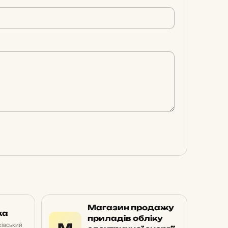
Магазин продажу
ка
приладів обліку
М
івський