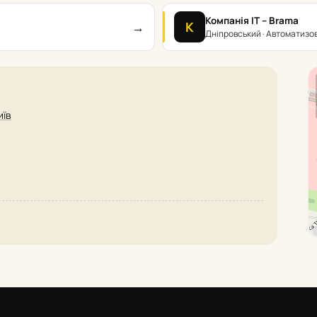
Компанія IT – Brama
→
К
Дніпровський · Автоматизо
иїв