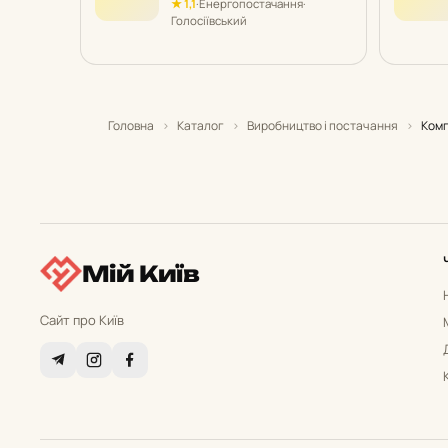
★ 1,1
·
Енергопостачання
·
Голосіївський
Головна
›
Каталог
›
Виробництво і постачання
›
Ком
Мій Київ
Сайт про Київ