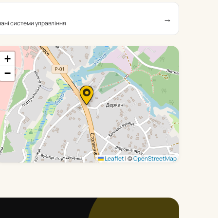
→
вані системи управління
+
−
Leaflet
|
©
OpenStreetMap