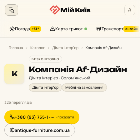
Мій Київ
Погода
Карта тривог
Транспорт
+31°
онлайн
Перейти
до
Головна
›
Каталог
›
Дім та інтер'єр
›
Компанія Af-Дизайн
контенту
БЕЗКОШТОВНО
Компанія Af-Дизайн
К
Дім та інтер'єр · Солом’янський
Дім та інтер'єр
Меблі на замовлення
325 переглядів
+380 (93) 755-1-···
· показати
antique-furniture.com.ua