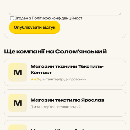
Згоден з
Політикою конфіденційності
Опублікувати відгук
Ще компанії на Солом’янський
Магазин тканини Текстиль-
М
Контакт
★ 4,9
·
Дім та інтер'єр
·
Дніпровський
Магазин текстилю Ярослав
М
Дім та інтер'єр
·
Шевченківський