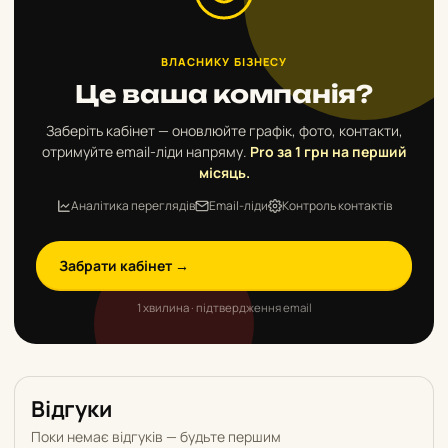
ВЛАСНИКУ БІЗНЕСУ
Це ваша компанія?
Заберіть кабінет — оновлюйте графік, фото, контакти,
отримуйте email-ліди напряму.
Pro за 1 грн на перший
місяць.
Аналітика переглядів
Email-ліди
Контроль контактів
Забрати кабінет →
1 хвилина · підтвердження email
Відгуки
Поки немає відгуків — будьте першим