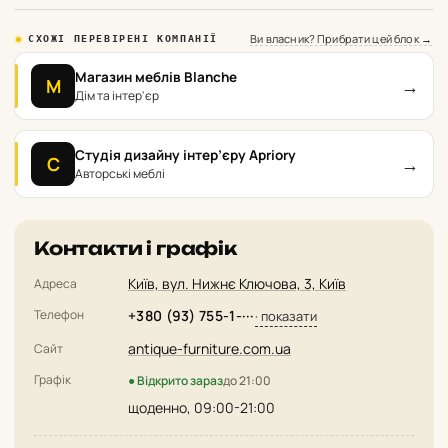
Ви власник? Прибрати цей блок →
СХОЖІ ПЕРЕВІРЕНІ КОМПАНІЇ
Магазин меблів Blanche
→
М
Дім та інтер'єр
Студія дизайну інтер’єру Apriory
→
С
Авторські меблі
Контакти і графік
Київ, вул. Нижнє Ключова, 3, Київ
Адреса
Телефон
+380 (93) 755-1-···
· показати
antique-furniture.com.ua
Сайт
Графік
● Відкрито зараз
до 21:00
щоденно, 09:00-21:00