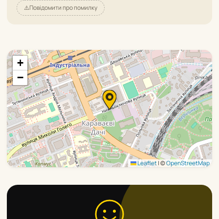
⚠️
Повідомити про помилку
+
−
Leaflet
|
©
OpenStreetMap