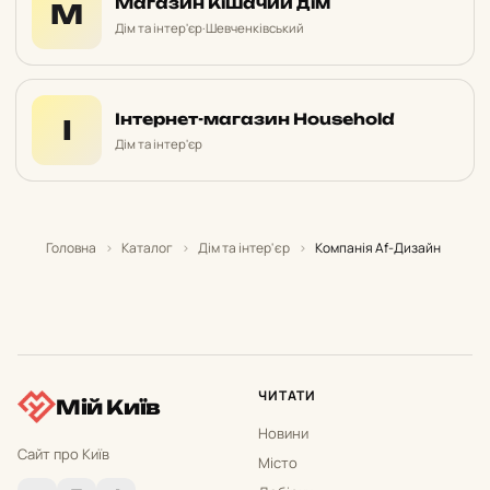
Магазин Кішачий дім
М
Дім та інтер'єр
·
Шевченківський
Інтернет-магазин Household
І
Дім та інтер'єр
Головна
›
Каталог
›
Дім та інтер'єр
›
Компанія Af-Дизайн
ЧИТАТИ
Мій Київ
Новини
Сайт про Київ
Місто