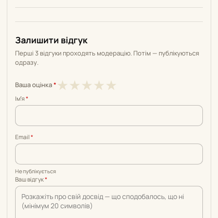
Залишити відгук
Перші 3 відгуки проходять модерацію. Потім — публікуються
одразу.
1
2
3
4
5
★
★
★
★
★
Ваша оцінка
*
з
з
з
з
з
Імʼя
*
5
5
5
5
5
Email
*
Не публікується
Ваш відгук
*