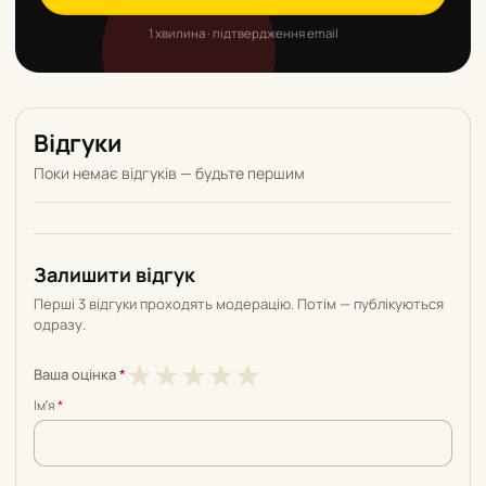
1 хвилина · підтвердження email
Відгуки
Поки немає відгуків — будьте першим
Залишити відгук
Перші 3 відгуки проходять модерацію. Потім — публікуються
одразу.
1
2
3
4
5
★
★
★
★
★
Ваша оцінка
*
з
з
з
з
з
Імʼя
*
5
5
5
5
5