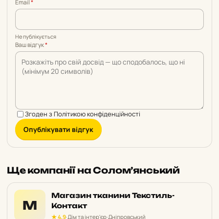
Email
*
Не публікується
Ваш відгук
*
Згоден з
Політикою конфіденційності
Опублікувати відгук
Ще компанії на Солом’янський
Магазин тканини Текстиль-
М
Контакт
★ 4,9
·
Дім та інтер'єр
·
Дніпровський