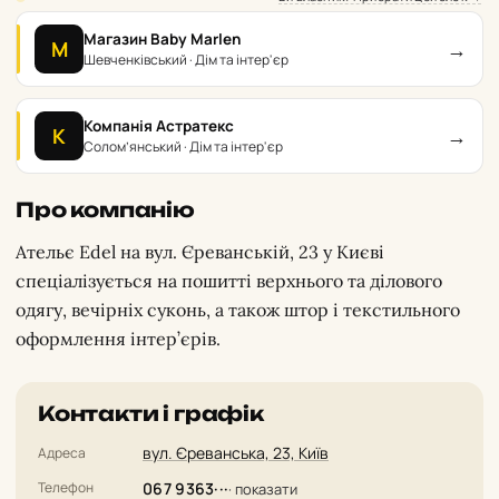
Магазин Baby Marlen
→
М
Шевченківський · Дім та інтер'єр
Компанія Астратекс
→
К
Солом’янський · Дім та інтер'єр
Про компанію
Ательє Edel на вул. Єреванській, 23 у Києві
спеціалізується на пошитті верхнього та ділового
одягу, вечірніх суконь, а також штор і текстильного
оформлення інтер’єрів.
Контакти і графік
вул. Єреванська, 23, Київ
Адреса
Телефон
067 9363···
· показати