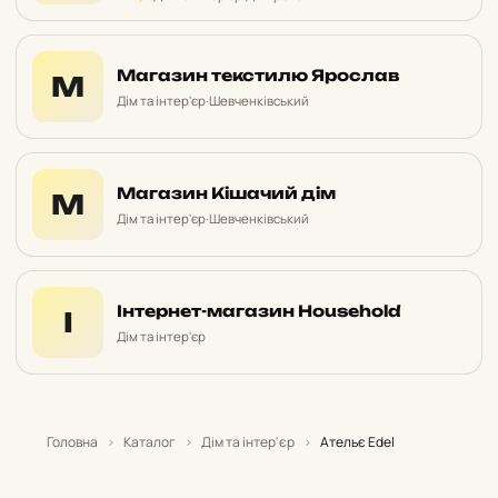
Магазин текстилю Ярослав
М
Дім та інтер'єр
·
Шевченківський
Магазин Кішачий дім
М
Дім та інтер'єр
·
Шевченківський
Інтернет-магазин Household
І
Дім та інтер'єр
Головна
›
Каталог
›
Дім та інтер'єр
›
Ательє Edel