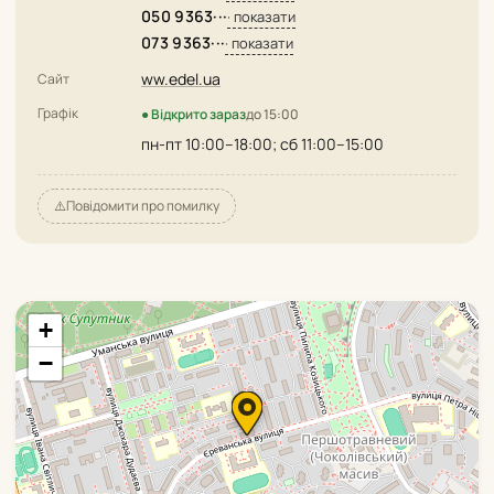
050 9363···
· показати
073 9363···
· показати
ww.edel.ua
Сайт
Графік
● Відкрито зараз
до 15:00
пн-пт 10:00–18:00; сб 11:00–15:00
⚠️
Повідомити про помилку
+
−