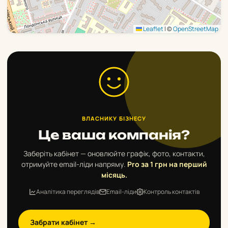
Leaflet
|
©
OpenStreetMap
ВЛАСНИКУ БІЗНЕСУ
Це ваша компанія?
Заберіть кабінет — оновлюйте графік, фото, контакти,
отримуйте email-ліди напряму.
Pro за 1 грн на перший
місяць.
Аналітика переглядів
Email-ліди
Контроль контактів
Забрати кабінет →