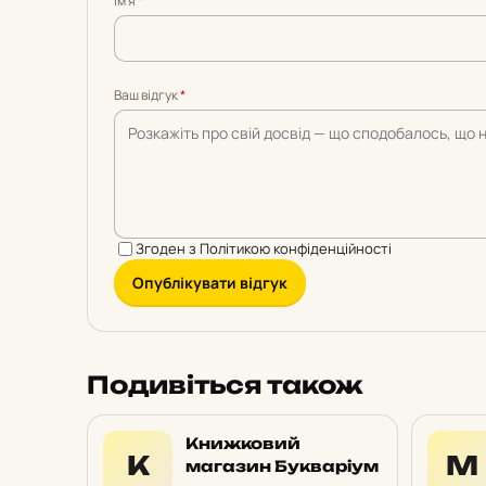
Імʼя
*
5
5
5
5
5
Ваш відгук
*
Згоден з
Політикою конфіденційності
Опублікувати відгук
Подивіться також
Книжковий
К
М
магазин Букваріум