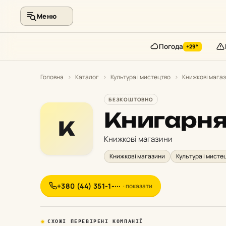
Меню
Погода
+29°
Перейти
до
Головна
›
Каталог
›
Культура і мистецтво
›
Книжкові мага
контенту
БЕЗКОШТОВНО
Книгарня
К
Книжкові магазини
Книжкові магазини
Культура і мисте
+380 (44) 351-1-···
· показати
СХОЖІ ПЕРЕВІРЕНІ КОМПАНІЇ