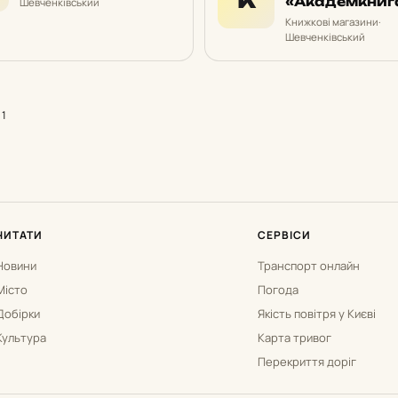
«Академкниг
Шевченківський
Книжкові магазини
·
Шевченківський
 1
ЧИТАТИ
СЕРВІСИ
Новини
Транспорт онлайн
Місто
Погода
Добірки
Якість повітря у Києві
Культура
Карта тривог
Перекриття доріг