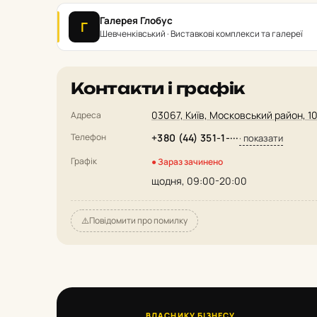
Галерея Глобус
Г
Шевченківський · Виставкові комплекси та галереї
Контакти і графік
03067, Київ, Московський район, 10
Адреса
Телефон
+380 (44) 351-1-···
· показати
Графік
● Зараз зачинено
щодня, 09:00-20:00
⚠️
Повідомити про помилку
ВЛАСНИКУ БІЗНЕСУ