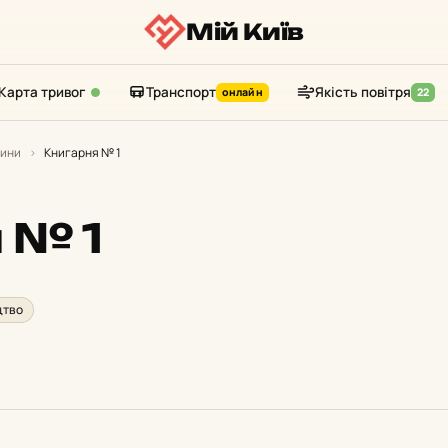
Мій Київ
Карта тривог
Транспорт
Якість повітря
онлайн
22
зини
›
Книгарня № 1
 № 1
цтво