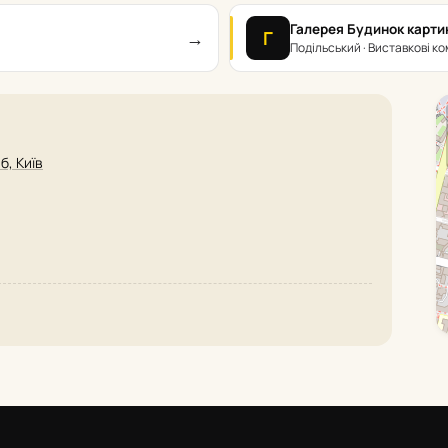
Галерея Будинок карти
→
Г
Подільський · Виставкові к
б, Київ