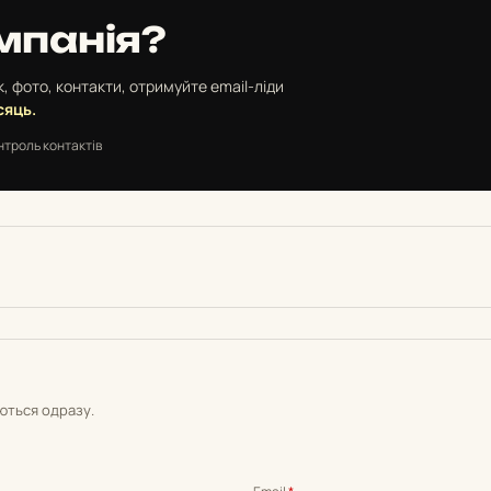
мпанія?
, фото, контакти, отримуйте email-ліди
сяць.
нтроль контактів
уються одразу.