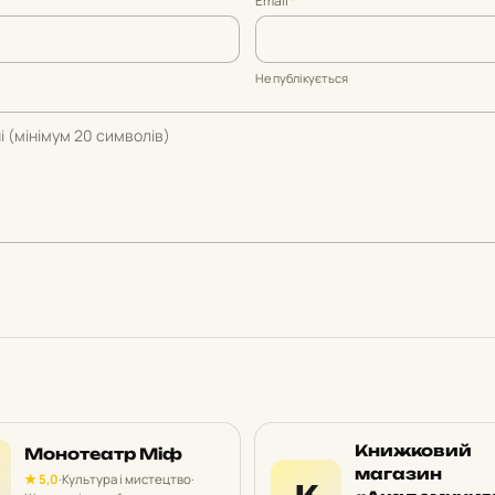
Email
*
Не публікується
Книжковий
Монотеатр Міф
магазин
★ 5,0
·
Культура і мистецтво
·
К