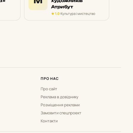
М
а»
художників
Атрибут
★ 1,0
·
Культура і мистецтво
ПРО НАС
Про сайт
Реклама в довіднику
Розміщення реклами
Замовити спецпроект
Контакти