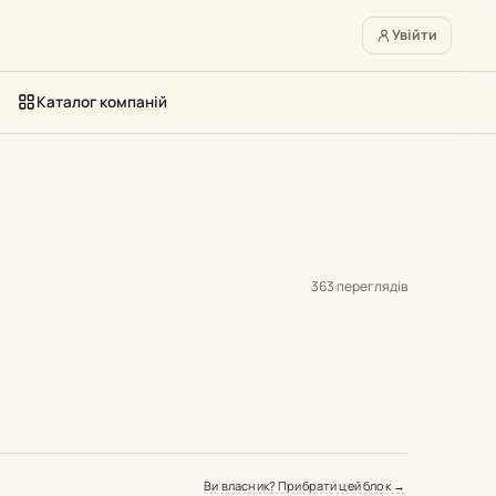
Увійти
Каталог компаній
363 переглядів
Ви власник? Прибрати цей блок →