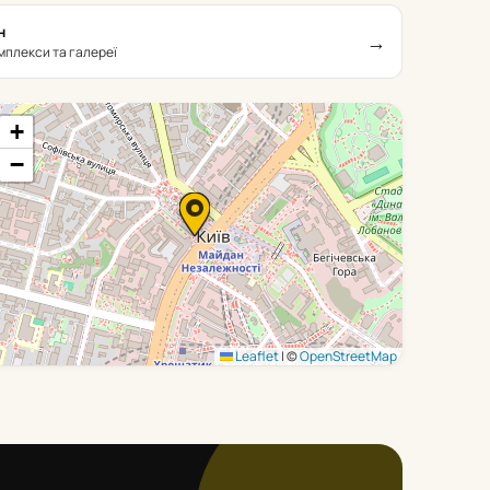
н
→
омплекси та галереї
+
−
Leaflet
|
©
OpenStreetMap