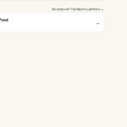
Ви власник? Прибрати цей блок →
Food
→