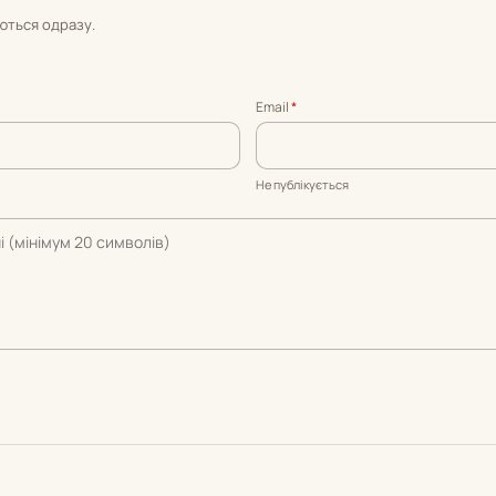
уються одразу.
Email
*
Не публікується