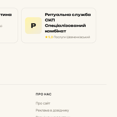
стина
Ритуальна служба
СКП
Р
Спеціалізований
ії
·
комбінат
★ 5,0
·
Послуги
·
Шевченківський
ПРО НАС
Про сайт
Реклама в довіднику