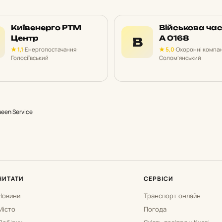
Київенерго РТМ
Військова ча
Центр
А 0168
В
★ 1,1
·
Енергопостачання
·
★ 5,0
·
Охоронні компан
Голосіївський
Солом’янський
ueen Service
ЧИТАТИ
СЕРВІСИ
Новини
Транспорт онлайн
Місто
Погода