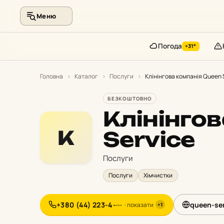
Меню
Погода
+31°
Перейти
до
Головна
›
Каталог
›
Послуги
›
Клінінгова компанія Queen 
контенту
БЕЗКОШТОВНО
Клінінго
К
Service
Послуги
Послуги
Хімчистки
+380 (44) 223-4-···
queen-ser
· показати
+1