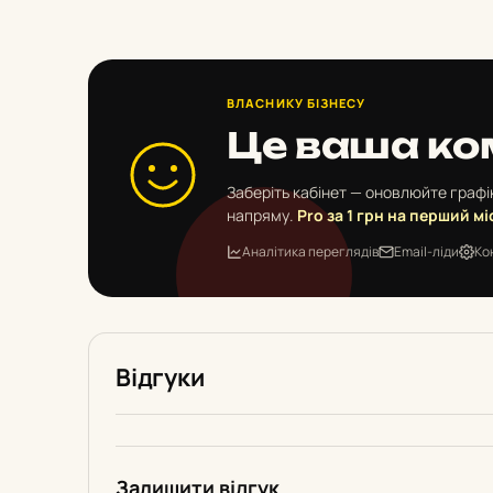
ВЛАСНИКУ БІЗНЕСУ
Це ваша ко
Заберіть кабінет — оновлюйте графік
напряму.
Pro за 1 грн на перший мі
Аналітика переглядів
Email-ліди
Ко
Відгуки
Залишити відгук