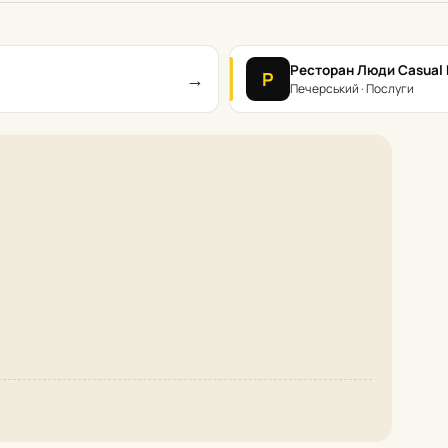
Ресторан Люди Casual 
→
Р
Печерський · Послуги