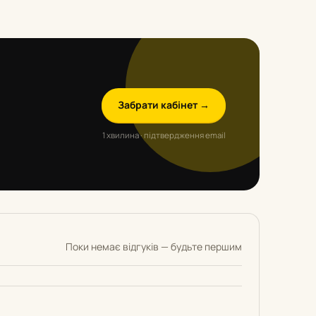
Забрати кабінет →
1 хвилина · підтвердження email
Поки немає відгуків — будьте першим