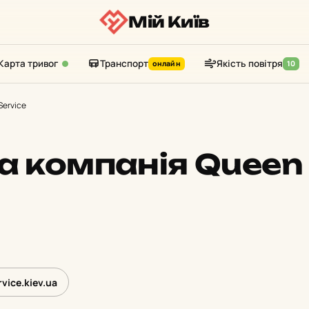
Мій Київ
Карта тривог
Транспорт
Якість повітря
онлайн
10
Service
ва компанія Queen
vice.kiev.ua