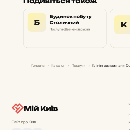
Подивіться також
Будинок побуту
Б
Столичний
К
Послуги
·
Шевченківський
Головна
›
Каталог
›
Послуги
›
Клінінгова компанія Q
Мій Київ
Сайт про Київ