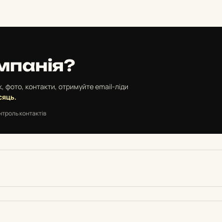
мпанія?
, фото, контакти, отримуйте email-ліди
сяць.
нтроль контактів