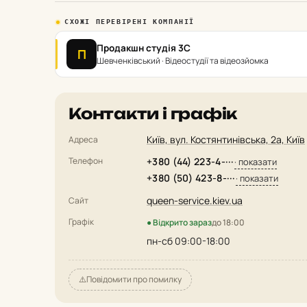
СХОЖІ ПЕРЕВІРЕНІ КОМПАНІЇ
Продакшн студія 3С
П
Шевченківський · Відеостудії та відеозйомка
Контакти і графік
Київ, вул. Костянтинівська, 2а, Київ
Адреса
Телефон
+380 (44) 223-4-···
· показати
+380 (50) 423-8-···
· показати
queen-service.kiev.ua
Сайт
Графік
● Відкрито зараз
до 18:00
пн-сб 09:00-18:00
⚠️
Повідомити про помилку