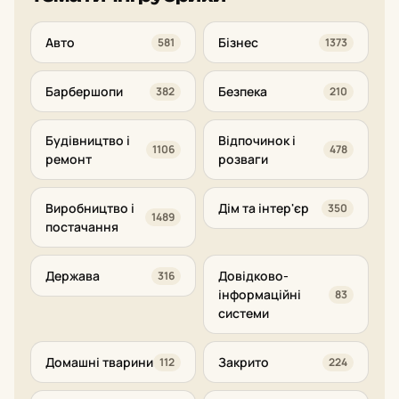
Авто
Бізнес
581
1373
Барбершопи
Безпека
382
210
Будівництво і
Відпочинок і
1106
478
ремонт
розваги
Виробництво і
Дім та інтер'єр
350
1489
постачання
Держава
Довідково-
316
інформаційні
83
системи
Домашні тварини
Закрито
112
224