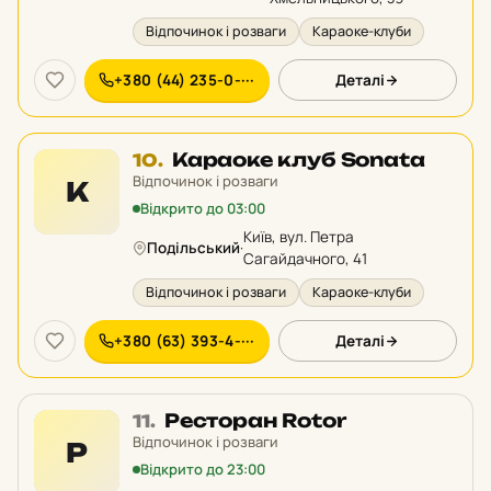
Відпочинок і розваги
Караоке-клуби
+380 (44) 235-0-···
Деталі
Місце
Караоке клуб Sonata
10.
10
Відпочинок і розваги
К
у
Відкрито до 03:00
рейтингу:
Київ, вул. Петра
Подільський
·
Сагайдачного, 41
Відпочинок і розваги
Караоке-клуби
+380 (63) 393-4-···
Деталі
Місце
Ресторан Rotor
11.
11
Відпочинок і розваги
Р
у
Відкрито до 23:00
рейтингу: