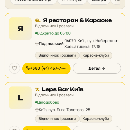
Місце
Я ресторан & Караоке
6.
6
Відпочинок і розваги
Я
у
Відкрито до 06:00
рейтингу:
04070, Київ, вул. Набережно-
Подільський
·
Хрещатицька, 17/18
Відпочинок і розваги
Караоке-клуби
+380 (44) 467-7-···
Деталі
Місце
Leps Bar Київ
7.
7
Відпочинок і розваги
L
у
Цілодобово
рейтингу:
Київ, вул. Льва Толстого, 25
Відпочинок і розваги
Караоке-клуби