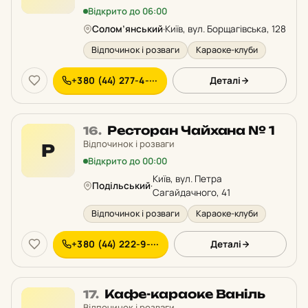
рейтингу:
Відкрито до 06:00
Солом’янський
·
Київ, вул. Борщагівська, 128
Відпочинок і розваги
Караоке-клуби
+380 (44) 277-4-···
Деталі
Місце
Ресторан Чайхана № 1
16.
16
Відпочинок і розваги
Р
у
Відкрито до 00:00
рейтингу:
Київ, вул. Петра
Подільський
·
Сагайдачного, 41
Відпочинок і розваги
Караоке-клуби
+380 (44) 222-9-···
Деталі
Місце
Кафе-караоке Ваніль
17.
17
Відпочинок і розваги