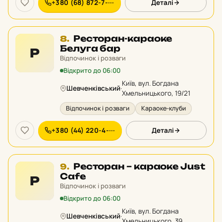
+380 (68) 872-7-···
Деталі
Місце
Ресторан-караоке
8.
8
Белуга бар
Р
у
Відпочинок і розваги
рейтингу:
Відкрито до 06:00
Київ, вул. Богдана
Шевченківський
·
Хмельницького, 19/21
Відпочинок і розваги
Караоке-клуби
+380 (44) 220-4-···
Деталі
Місце
Ресторан – караоке Just
9.
9
Cafe
Р
у
Відпочинок і розваги
рейтингу:
Відкрито до 06:00
Київ, вул. Богдана
Шевченківський
·
Хмельницького, 39