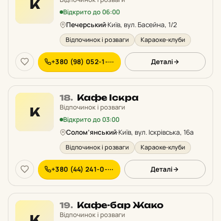
К
у
Відкрито до 06:00
рейтингу:
Печерський
·
Київ, вул. Басейна, 1/2
Відпочинок і розваги
Караоке-клуби
+380 (98) 052-1-···
Деталі
Місце
Кафе Іскра
18.
18
Відпочинок і розваги
К
у
Відкрито до 03:00
рейтингу:
Солом’янський
·
Київ, вул. Іскрівська, 16а
Відпочинок і розваги
Караоке-клуби
+380 (44) 241-0-···
Деталі
Місце
Кафе-бар Жако
19.
19
Відпочинок і розваги
К