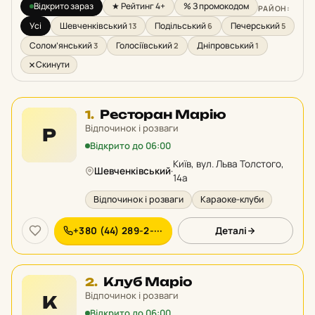
Відкрито зараз
★ Рейтинг 4+
% З промокодом
РАЙОН:
Усі
Шевченківський
Подільський
Печерський
13
6
5
Солом’янський
Голосіївський
Дніпровський
3
2
1
Скинути
Місце
Ресторан Марію
1.
1
Відпочинок і розваги
Р
у
Відкрито до 06:00
рейтингу:
Київ, вул. Льва Толстого,
Шевченківський
·
14а
Відпочинок і розваги
Караоке-клуби
+380 (44) 289-2-···
Деталі
Місце
Клуб Маріо
2.
2
Відпочинок і розваги
К
у
Відкрито до 06:00