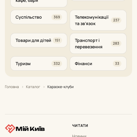
кафе, бари
Суспільство
Телекомунікації
369
237
та зв'язок
Товари для дітей
Транспорт і
151
283
перевезення
Туризм
Фінанси
332
33
Головна
›
Каталог
›
Караоке-клуби
ЧИТАТИ
Мій Київ
Новини