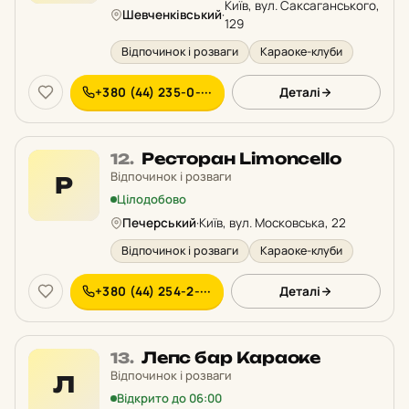
Київ, вул. Саксаганського,
Шевченківський
·
129
Відпочинок і розваги
Караоке-клуби
+380 (44) 235-0-···
Деталі
Місце
Ресторан Limoncello
12.
12
Відпочинок і розваги
Р
у
Цілодобово
рейтингу:
Печерський
·
Київ, вул. Московська, 22
Відпочинок і розваги
Караоке-клуби
+380 (44) 254-2-···
Деталі
Місце
Лепс бар Караоке
13.
13
Відпочинок і розваги
Л
у
Відкрито до 06:00