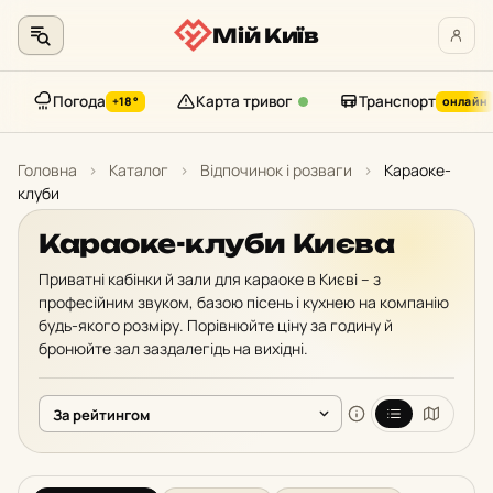
Мій Київ
Погода
Карта тривог
Транспорт
+18°
онлайн
Перейти
до
Головна
›
Каталог
›
Відпочинок і розваги
›
Караоке-
контенту
клуби
Караоке-клуби Києва
Приватні кабінки й зали для караоке в Києві – з
професійним звуком, базою пісень і кухнею на компанію
будь-якого розміру. Порівнюйте ціну за годину й
бронюйте зал заздалегідь на вихідні.