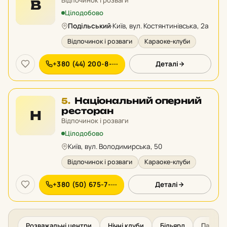
Відпочинок і розваги
В
у
Цілодобово
рейтингу:
Подільський
·
Київ, вул. Костянтинівська, 2а
Відпочинок і розваги
Караоке-клуби
+380 (44) 200-8-···
Деталі
Місце
Національний оперний
5.
5
ресторан
Н
у
Відпочинок і розваги
рейтингу:
Цілодобово
Київ, вул. Володимирська, 50
Відпочинок і розваги
Караоке-клуби
+380 (50) 675-7-···
Деталі
Розважальні центри
Нічні клуби
Більярд
Парки к