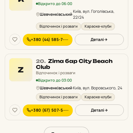
у
Відкрито до 06:00
рейтингу:
Київ, вул. Гоголівська,
Шевченківський
·
22/24
Відпочинок і розваги
Караоке-клуби
+380 (44) 585-7-···
Деталі
Місце
Zima бар City Beach
20.
20
Club
Z
у
Відпочинок і розваги
рейтингу:
Відкрито до 03:00
Шевченківський
·
Київ, вул. Воровського, 24
Відпочинок і розваги
Караоке-клуби
+380 (67) 507-5-···
Деталі