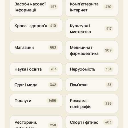
Засоби масової
Комп'ютери та
157
470
інформації
інтернет
Краса і здоров'я
Культура і
410
417
мистецтво
Магазини
Медицина і
663
909
фармацевтика
Наука і освіта
Нерухомість
767
154
Одяг і мода
Пам'ятки
342
83
Послуги
Реклама і
1456
298
поліграфія
Ресторани,
Спорт і фітнес
403
258