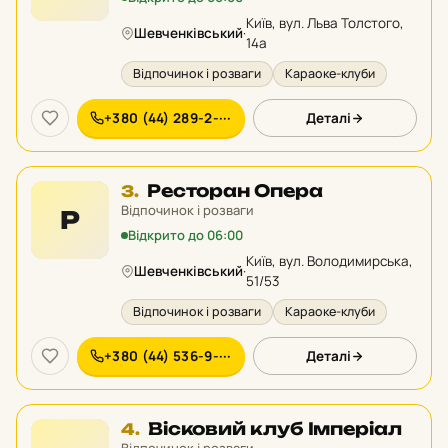
рейтингу:
Київ, вул. Льва Толстого,
Шевченківський
·
14а
Відпочинок і розваги
Караоке-клуби
+380 (44) 289-2-···
Деталі
Місце
Ресторан Опера
3.
3
Відпочинок і розваги
Р
у
Відкрито до 06:00
рейтингу:
Київ, вул. Володимирська,
Шевченківський
·
51/53
Відпочинок і розваги
Караоке-клуби
+380 (44) 536-9-···
Деталі
Місце
Вісковий клуб Імперіал
4.
4