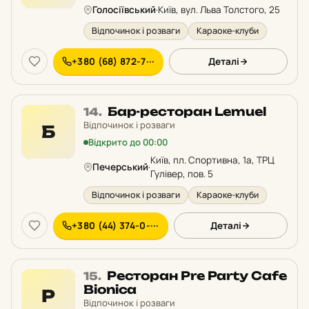
рейтингу:
Голосіївський
·
Київ, вул. Льва Толстого, 25
Відпочинок і розваги
Караоке-клуби
+380 (68) 872-7···
Деталі
Місце
Бар-ресторан Lemuel
14.
14
Відпочинок і розваги
Б
у
Відкрито до 00:00
рейтингу:
Київ, пл. Спортивна, 1а, ТРЦ
Печерський
·
Гулівер, пов. 5
Відпочинок і розваги
Караоке-клуби
+380 (44) 374-0-···
Деталі
Місце
Ресторан Pre Party Cafe
15.
15
Bionica
Р
у
Відпочинок і розваги