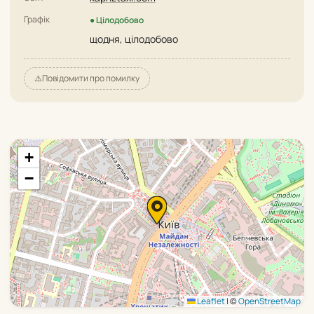
Графік
● Цілодобово
щодня, цілодобово
⚠️
Повідомити про помилку
+
−
Leaflet
|
©
OpenStreetMap