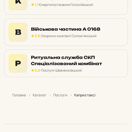
К
★ 1,1
·
Енергопостачання
·
Голосіївський
Військова частина А 0168
В
★ 5,0
·
Охоронні компанії
·
Солом’янський
Ритуальна служба СКП
Р
Спеціалізований комбінат
★ 5,0
·
Послуги
·
Шевченківський
Головна
›
Каталог
›
Послуги
›
Каприз таксі