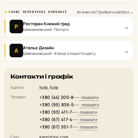
Ви власник? Прибрати цей блок →
СХОЖІ ПЕРЕВІРЕНІ КОМПАНІЇ
Ресторан Княжий град
→
Р
Шевченківський · Послуги
Ательє Дизайн
→
А
Шевченківський · Ательє з пошиття одягу
Контакти і графік
Київ, Київ
Адреса
Телефон
+380 (44) 200-8-···
· показати
+380 (95) 836-5-···
· показати
+380 (93) 411-7-···
· показати
+380 (67) 417-4-···
· показати
+380 (67) 551-7-···
· показати
kapriztaxi.com
Сайт