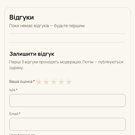
Відгуки
Поки немає відгуків — будьте першим
Залишити відгук
Перші 3 відгуки проходять модерацію. Потім — публікуються
одразу.
1
2
3
4
5
★
★
★
★
★
Ваша оцінка
*
з
з
з
з
з
Імʼя
*
5
5
5
5
5
Email
*
Не публікується