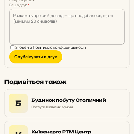
Ваш відгук
*
Згоден з
Політикою конфіденційності
Опублікувати відгук
Подивіться також
Будинок побуту Столичний
Б
Послуги
·
Шевченківський
Київенерго РТМ Центр