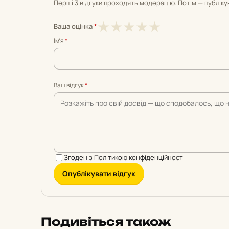
Перші 3 відгуки проходять модерацію. Потім — публік
1
2
3
4
5
★
★
★
★
★
Ваша оцінка
*
з
з
з
з
з
Імʼя
*
5
5
5
5
5
Ваш відгук
*
Згоден з
Політикою конфіденційності
Опублікувати відгук
Подивіться також