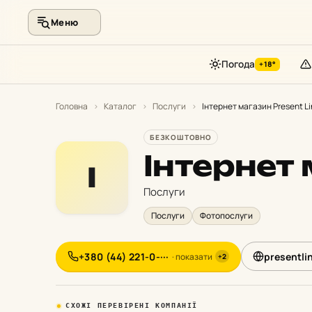
Меню
Погода
+18°
Перейти
до
Головна
›
Каталог
›
Послуги
›
Інтернет магазин Present L
контенту
БЕЗКОШТОВНО
Інтернет 
І
Послуги
Послуги
Фотопослуги
+380 (44) 221-0-···
presentli
· показати
+2
СХОЖІ ПЕРЕВІРЕНІ КОМПАНІЇ