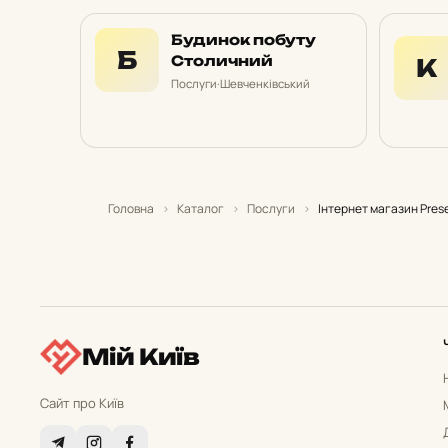
Будинок побуту
Б
Столичний
К
Послуги
·
Шевченківський
Головна
›
Каталог
›
Послуги
›
Інтернет магазин Prese
Мій Київ
Сайт про Київ