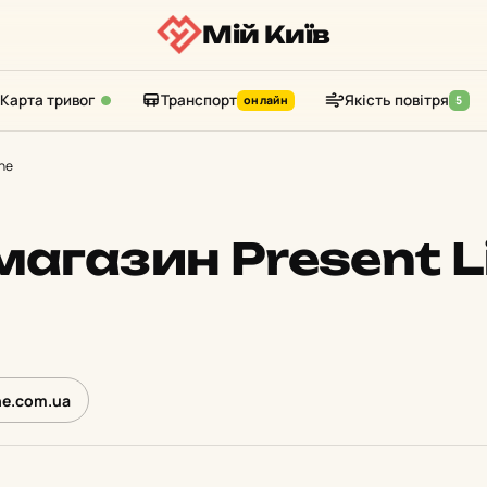
Мій Київ
Карта тривог
Транспорт
Якість повітря
онлайн
5
ine
магазин Present L
ne.com.ua