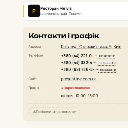
Ресторан Метла
Р
Шевченківський · Послуги
Контакти і графік
Київ, вул. Старокиївська, 9, Київ
Адреса
Телефон
+380 (44) 221-0-···
· показати
+380 (44) 332-4-···
· показати
+380 (68) 736-5-···
· показати
presentline.com.ua
Сайт
Графік
● Зараз зачинено
щодня, 10:00–18:00
⚠️
Повідомити про помилку