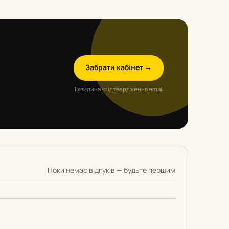
Забрати кабінет →
1 хвилина · підтвердження email
Поки немає відгуків — будьте першим