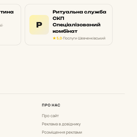
стина
Ритуальна служба
СКП
Р
Спеціалізований
ії
·
комбінат
★ 5,0
·
Послуги
·
Шевченківський
ПРО НАС
Про сайт
Реклама в довіднику
Розміщення реклами