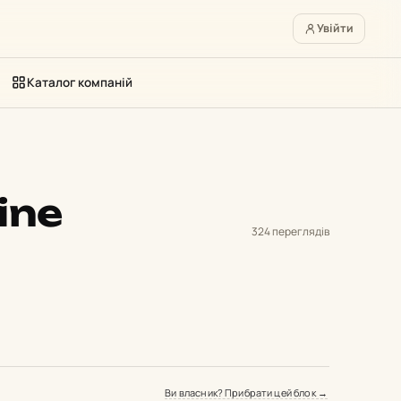
Увійти
Каталог компаній
ine
324 переглядів
Ви власник? Прибрати цей блок →