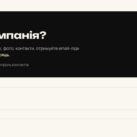
мпанія?
, фото, контакти, отримуйте email-ліди
сяць.
нтроль контактів