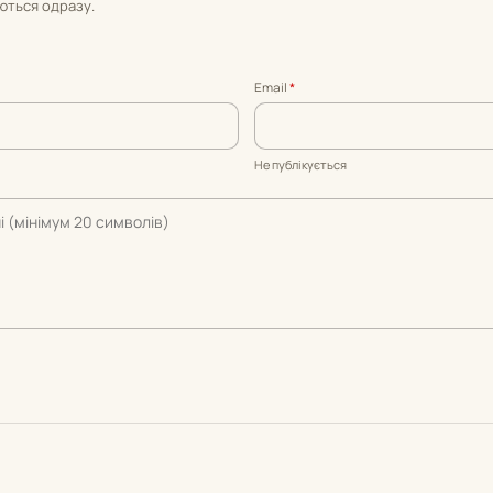
уються одразу.
Email
*
Не публікується