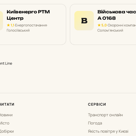
Київенерго РТМ
Військова ча
Центр
А 0168
В
★ 1,1
·
Енергопостачання
·
★ 5,0
·
Охоронні компан
Голосіївський
Солом’янський
nt Line
ЧИТАТИ
СЕРВІСИ
Новини
Транспорт онлайн
Місто
Погода
Добірки
Якість повітря у Києві