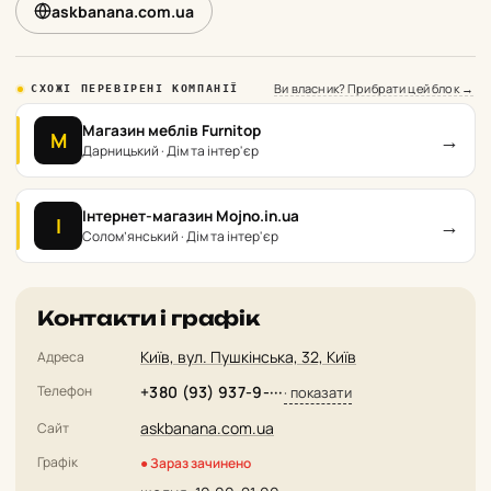
askbanana.com.ua
Ви власник? Прибрати цей блок →
СХОЖІ ПЕРЕВІРЕНІ КОМПАНІЇ
Магазин меблів Furnitop
→
М
Дарницький · Дім та інтер'єр
Інтернет-магазин Mojno.in.ua
→
І
Солом’янський · Дім та інтер'єр
Контакти і графік
Київ, вул. Пушкінська, 32, Київ
Адреса
Телефон
+380 (93) 937-9-···
· показати
askbanana.com.ua
Сайт
Графік
● Зараз зачинено