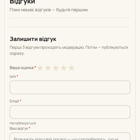
Відгуки
Поки немає відгуків — будьте першим
Залишити відгук
Перші 3 відгуки проходять модерацію. Потім — публікуються
одразу.
1
2
3
4
5
★
★
★
★
★
Ваша оцінка
*
з
з
з
з
з
Імʼя
*
5
5
5
5
5
Email
*
Не публікується
Ваш відгук
*