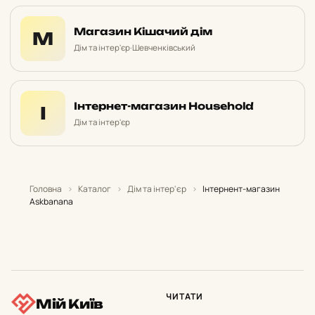
Магазин Кішачий дім
М
Дім та інтер'єр
·
Шевченківський
Інтернет-магазин Household
І
Дім та інтер'єр
Головна
›
Каталог
›
Дім та інтер'єр
›
Інтернент-магазин
Askbanana
ЧИТАТИ
Мій Київ