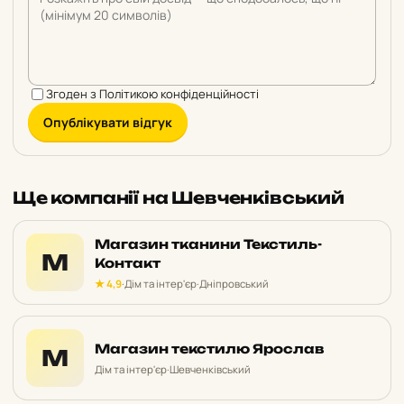
Згоден з
Політикою конфіденційності
Опублікувати відгук
Ще компанії на Шевченківський
Магазин тканини Текстиль-
М
Контакт
★ 4,9
·
Дім та інтер'єр
·
Дніпровський
Магазин текстилю Ярослав
М
Дім та інтер'єр
·
Шевченківський