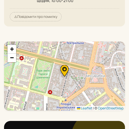
щодня, 10:00-21:00
⚠️
Повідомити про помилку
+
−
Leaflet
|
©
OpenStreetMap