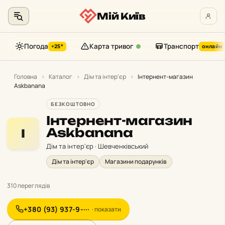
Мій Київ
Погода
Карта тривог
Транспорт
+25°
онлайн
Перейти
до
Головна
›
Каталог
›
Дім та інтер'єр
›
Інтернент-магазин
Askbanana
контенту
БЕЗКОШТОВНО
Інтернент-магазин
Askbanana
І
Дім та інтер'єр · Шевченківський
Дім та інтер'єр
Магазини подарунків
310 переглядів
+380 (93) 937-9-···
· показати