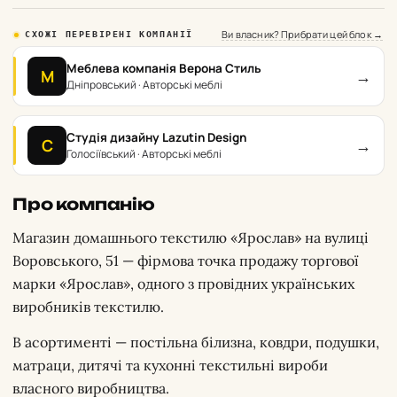
Ви власник? Прибрати цей блок →
СХОЖІ ПЕРЕВІРЕНІ КОМПАНІЇ
Меблева компанія Верона Стиль
→
М
Дніпровський · Авторські меблі
Студія дизайну Lazutin Design
→
С
Голосіївський · Авторські меблі
Про компанію
Магазин домашнього текстилю «Ярослав» на вулиці
Воровського, 51 — фірмова точка продажу торгової
марки «Ярослав», одного з провідних українських
виробників текстилю.
В асортименті — постільна білизна, ковдри, подушки,
матраци, дитячі та кухонні текстильні вироби
власного виробництва.