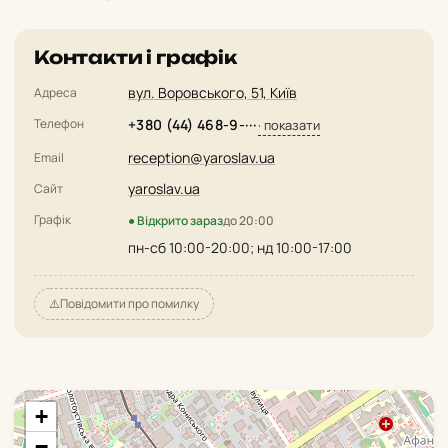
Контакти і графік
вул. Воровського, 51, Київ
Адреса
Телефон
+380 (44) 468-9-···
· показати
reception@yaroslav.ua
Email
yaroslav.ua
Сайт
Графік
● Відкрито зараз
до 20:00
пн-сб 10:00-20:00; нд 10:00-17:00
⚠️
Повідомити про помилку
+
−