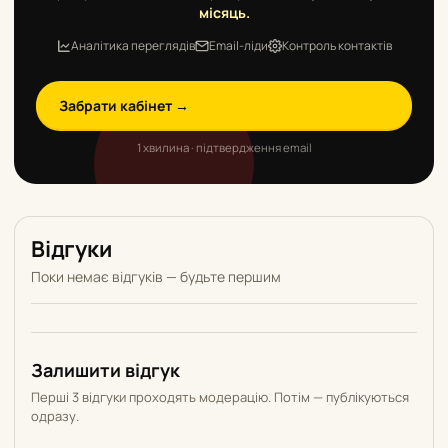
місяць.
Аналітика переглядів
Email-ліди
Контроль контактів
Забрати кабінет →
1 хвилина · підтвердження email
Відгуки
Поки немає відгуків — будьте першим
Залишити відгук
Перші 3 відгуки проходять модерацію. Потім — публікуються
одразу.