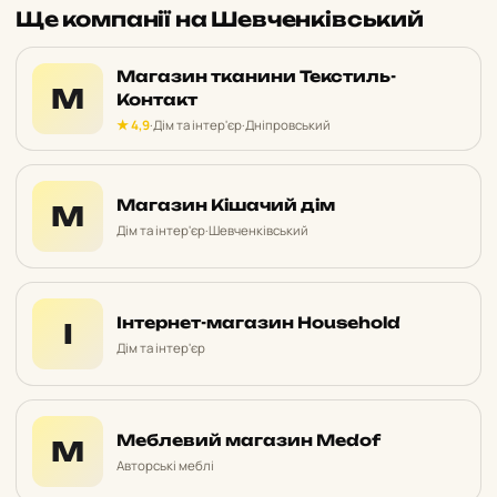
Ще компанії на Шевченківський
Магазин тканини Текстиль-
М
Контакт
★ 4,9
·
Дім та інтер'єр
·
Дніпровський
Магазин Кішачий дім
М
Дім та інтер'єр
·
Шевченківський
Інтернет-магазин Household
І
Дім та інтер'єр
Меблевий магазин Medof
М
Авторські меблі