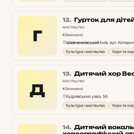
Місце
Гурток для діте
12.
12
мистецтво
Г
у
Зачинено
рейтингу:
Шевченківський
·
Київ, вул. Коперни
Культура і мистецтво
Хори та хор
Місце
Дитячий хор Ве
13.
13
мистецтво
Д
у
Зачинено
рейтингу:
Кудрявський узвіз, 5б
Культура і мистецтво
Хори та хор
Місце
Дитячий вокаль
14.
14
хореографічний ст