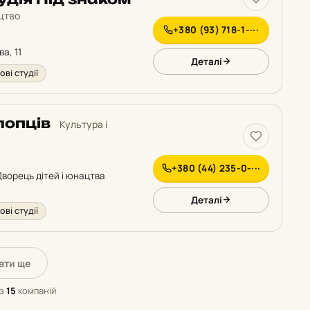
ецтво
+380 (93) 718-1-···
ва, 11
Деталі
ові студії
лопців
Культура і
+380 (44) 235-0-···
 Дворець дітей і юнацтва
Деталі
ові студії
ати ще
з
15
компаній