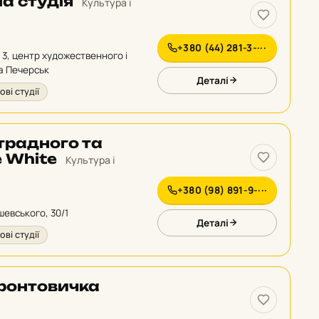
а студія
Культура і
+380 (44) 281-3-···
, 3, центр художественного і
а Печерськ
Деталі
ові студії
традного та
e White
Культура і
+380 (98) 891-9-···
шевського, 30/1
Деталі
ові студії
ронтовичка