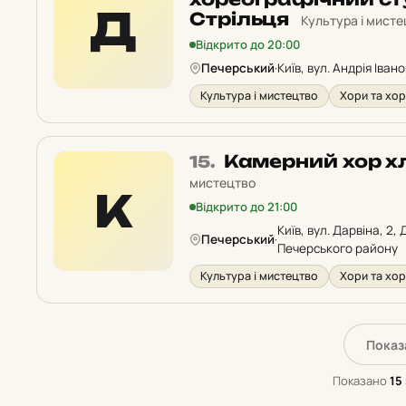
Д
у
Стрільця
Культура і мист
рейтингу:
Відкрито до 20:00
Печерський
·
Київ, вул. Андрія Івано
Культура і мистецтво
Хори та хор
Місце
Камерний хор х
15.
15
мистецтво
К
у
Відкрито до 21:00
рейтингу:
Київ, вул. Дарвіна, 2,
Печерський
·
Печерського району
Культура і мистецтво
Хори та хор
Показ
Показано
15