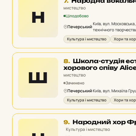
Місце
Народна вокальн
7.
7
мистецтво
Н
у
Цілодобово
рейтингу:
Київ, вул. Московська
Печерський
·
технічного творчеств
Культура і мистецтво
Хори та хор
Місце
Школа-студія ес
8.
8
хорового співу Alic
Ш
у
мистецтво
рейтингу:
Зачинено
Печерський
·
Київ, вул. Михаїла Гру
Культура і мистецтво
Хори та хор
Місце
Народний хор Ф
9.
9
Культура і мистецтво
у