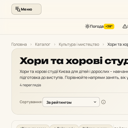
Меню
Погода
+38°
Перейти
до
Головна
›
Каталог
›
Культура і мистецтво
›
Хори та хор
контенту
Хори та хорові сту
Хори та хорові студії Києва для дітей і дорослих – навча
підготовка до виступів. Порівнюйте напрями занять, вік уч
4 переглядів
Сортування: