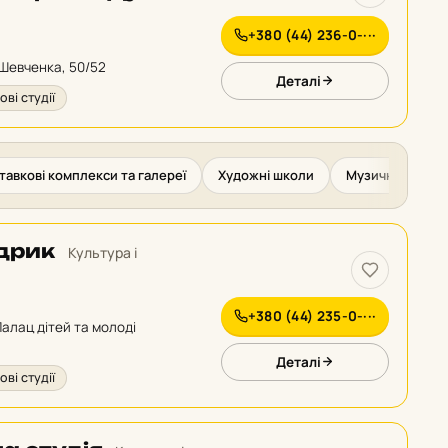
+380 (44) 236-0-···
 Шевченка, 50/52
Деталі
ові студії
тавкові комплекси та галереї
Художні школи
Музичні та тан
дрик
Культура і
+380 (44) 235-0-···
 Палац дітей та молоді
Деталі
ові студії