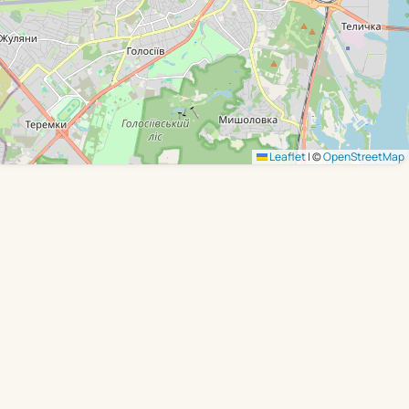
Leaflet
|
©
OpenStreetMap