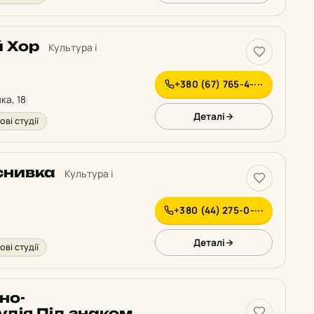
й Хор
Культура і
+380 (67) 765-4-···
ка, 18
Деталі
ові студії
снивка
Культура і
+380 (44) 275-0-···
Деталі
ові студії
но-
удія Під знаком