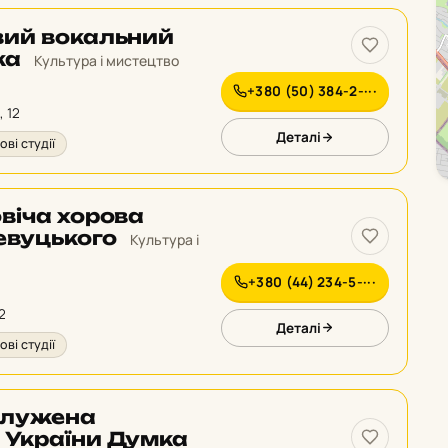
вий вокальний
ка
Культура і мистецтво
+380 (50) 384-2-···
, 12
Деталі
ові студії
віча хорова
Ревуцького
Культура і
+380 (44) 234-5-···
2
Деталі
ові студії
служена
 України Думка