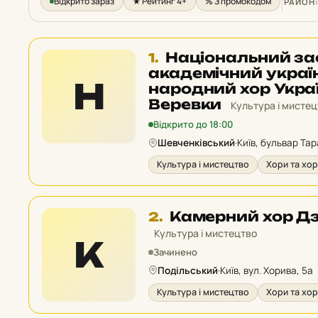
Відкрито зараз
★ Рейтинг 4+
% З промокодом
РАЙОН
Місце
Національний з
1.
1
академічний украї
Н
у
народний хор Україн
рейтингу:
Веревки
Культура і мисте
Відкрито до 18:00
Шевченківський
·
Київ, бульвар Та
Культура і мистецтво
Хори та хор
Місце
Камерний хор Д
2.
2
Культура і мистецтво
К
у
Зачинено
рейтингу:
Подільський
·
Київ, вул. Хорива, 5а
Культура і мистецтво
Хори та хор