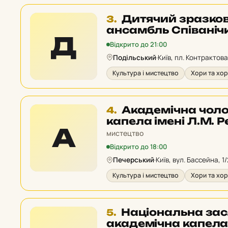
Місце
Дитячий зразко
3.
3
ансамбль Співаніч
Д
у
Відкрито до 21:00
рейтингу:
Подільський
·
Київ, пл. Контрактова
Культура і мистецтво
Хори та хор
Місце
Академічна чоло
4.
4
капела імені Л.М. 
А
у
мистецтво
рейтингу:
Відкрито до 18:00
Печерський
·
Київ, вул. Бассейна, 1/
Культура і мистецтво
Хори та хор
Місце
Національна за
5.
5
академічна капела