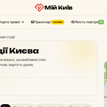
Мій Київ
Карта тривог
Транспорт
Якість повітря
онлайн
12
ові студії
дії Києва
ння вокалу, ансамблевий спів і
нів і вартість уроків.