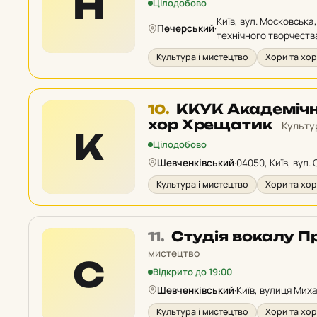
Н
Цілодобово
рейтингу:
Київ, вул. Московська
Печерський
·
технічного творчеств
Культура і мистецтво
Хори та хор
Місце
ККУК Академіч
10.
10
хор Хрещатик
Культу
К
у
Цілодобово
рейтингу:
Шевченківський
·
04050, Київ, вул.
Культура і мистецтво
Хори та хор
Місце
Студія вокалу П
11.
11
мистецтво
С
у
Відкрито до 19:00
рейтингу:
Шевченківський
·
Київ, вулиця Миха
Культура і мистецтво
Хори та хор