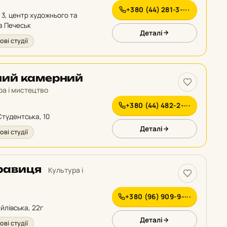
+380 (44) 281-3-···
, 3, центр художнього та
а Печеськ
Деталі
ові студії
ний камерний
ра і мистецтво
+380 (44) 482-2-···
 Студентська, 10
Деталі
ові студії
равиця
Культура і
+380 (96) 909-9-···
йлівська, 22г
Деталі
ові студії