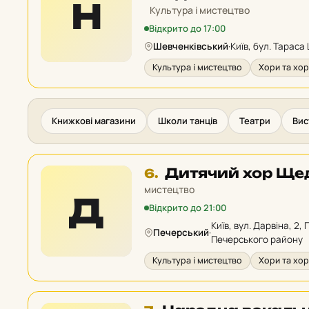
Н
у
Культура і мистецтво
рейтингу:
Відкрито до 17:00
Шевченківський
·
Київ, бул. Тараса
Культура і мистецтво
Хори та хор
Книжкові магазини
Школи танців
Театри
Вис
Місце
Дитячий хор Ще
6.
6
мистецтво
Д
у
Відкрито до 21:00
рейтингу:
Київ, вул. Дарвіна, 2,
Печерський
·
Печерського району
Культура і мистецтво
Хори та хор