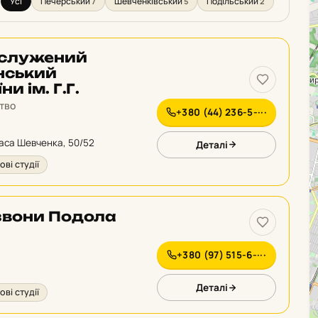
Усі
Печерський
Шевченківський
Подільський
7
5
2
:
аслужений
нський
и ім. Г.Г.
цтво
+380 (44) 236-5-···
раса Шевченка, 50/52
Деталі
ові студії
звони Подола
+380 (97) 515-6-···
Деталі
ові студії