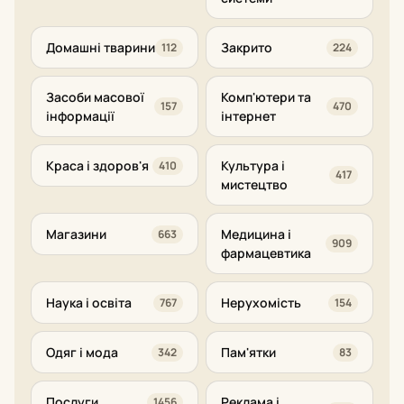
Домашні тварини
Закрито
112
224
Засоби масової
Комп'ютери та
157
470
інформації
інтернет
Краса і здоров'я
Культура і
410
417
мистецтво
Магазини
Медицина і
663
909
фармацевтика
Наука і освіта
Нерухомість
767
154
Одяг і мода
Пам'ятки
342
83
Послуги
Реклама і
1456