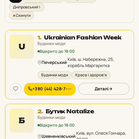
Дніпровський
1
Скинути
Місце
Ukrainian Fashion Week
1.
1
Будинки моди
U
у
Відкрито до 18:00
рейтингу:
Київ, ш. Набережна, 25,
Печерський
·
корабль Маргаритка
Будинки моди
Краса і здоров'я
+380 (44) 428-7-···
Деталі
Місце
Бутик Natalize
2.
2
Будинки моди
Б
у
Відкрито до 18:00
рейтингу:
Київ, вул. Олеся Гончара,
Шевченківський
·