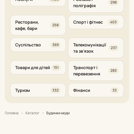
298
поліграфія
Ресторани,
Спорт і фітнес
403
258
кафе, бари
Суспільство
Телекомунікації
369
237
та зв'язок
Товари для дітей
Транспорт і
151
283
перевезення
Туризм
Фінанси
332
33
Головна
›
Каталог
›
Будинки моди