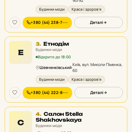
90/92
Будинки моди
Краса і здоров'я
+380 (44) 238-7-···
Деталі
Місце
Етнодім
3.
3
Будинки моди
Е
у
Відкрито до 18:00
рейтингу:
Київ, вул. Миколи Піменка,
Шевченківський
·
60
Будинки моди
Краса і здоров'я
+380 (44) 222-8-···
Деталі
Місце
Салон Stella
4.
4
Shakhovskaya
С
у
Будинки моди
рейтингу: