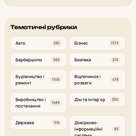
Тематичні рубрики
Авто
Бізнес
581
1373
Барбершопи
Безпека
382
210
Будівництво і
Відпочинок і
1106
478
ремонт
розваги
Виробництво і
Дім та інтер'єр
350
1489
постачання
Держава
Довідково-
316
інформаційні
83
системи