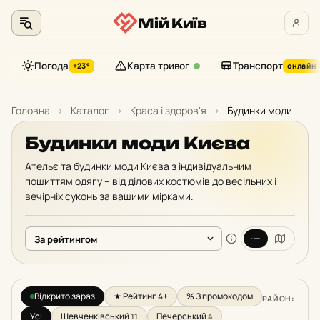
Мій Київ
Погода
Карта тривог
Транспорт
+23°
онлайн
Перейти
до
Головна
›
Каталог
›
Краса і здоров'я
›
Будинки моди
контенту
Будинки моди Києва
Ательє та будинки моди Києва з індивідуальним
пошиттям одягу – від ділових костюмів до весільних і
вечірніх суконь за вашими мірками.
Відкрито зараз
★ Рейтинг 4+
% З промокодом
РАЙОН:
Усі
Шевченківський
Печерський
11
4