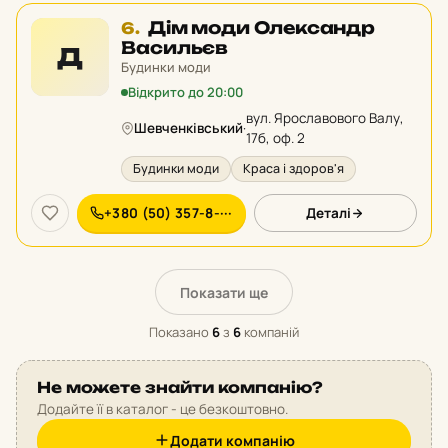
Місце
Дім моди Олександр
6.
6
Васильєв
Д
у
Будинки моди
рейтингу:
Відкрито до 20:00
вул. Ярославового Валу,
Шевченківський
·
17б, оф. 2
Будинки моди
Краса і здоров'я
+380 (50) 357-8-···
Деталі
Показати ще
Показано
6
з
6
компаній
Не можете знайти компанію?
Додайте її в каталог - це безкоштовно.
Додати компанію