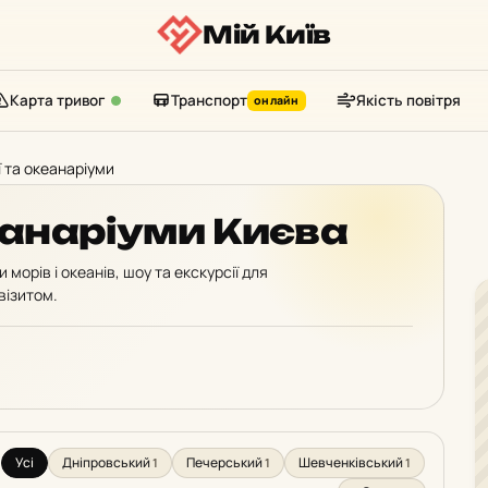
Мій Київ
Карта тривог
Транспорт
Якість повітря
онлайн
ї та океанаріуми
еанаріуми Києва
морів і океанів, шоу та екскурсії для
візитом.
Усі
Дніпровський
Печерський
Шевченківський
1
1
1
: