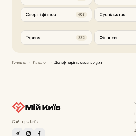
Спорт і фітнес
Суспільство
403
Туризм
Фінанси
332
Головна
›
Каталог
›
Дельфінарії та океанаріуми
Мій Київ
Сайт про Київ