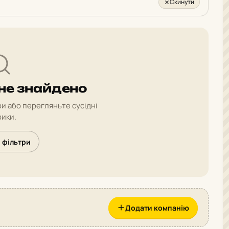
Скинути
 не знайдено
и або перегляньте сусідні
ики.
 фільтри
Додати компанію