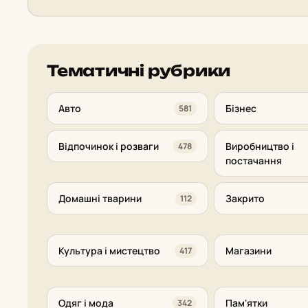
Тематичні рубрики
Авто
Бізнес
581
Відпочинок і розваги
Виробництво і
478
постачання
Домашні тварини
Закрито
112
Культура і мистецтво
Магазини
417
Одяг і мода
Пам'ятки
342