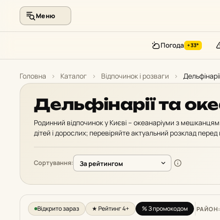
Меню
Погода
+33°
Перейти
до
Головна
›
Каталог
›
Відпочинок і розваги
›
Дельфінарі
контенту
Дельфінарії та ок
Родинний відпочинок у Києві – океанаріуми з мешканцями 
дітей і дорослих; перевіряйте актуальний розклад перед 
Сортування:
Відкрито зараз
★ Рейтинг 4+
% З промокодом
РАЙОН