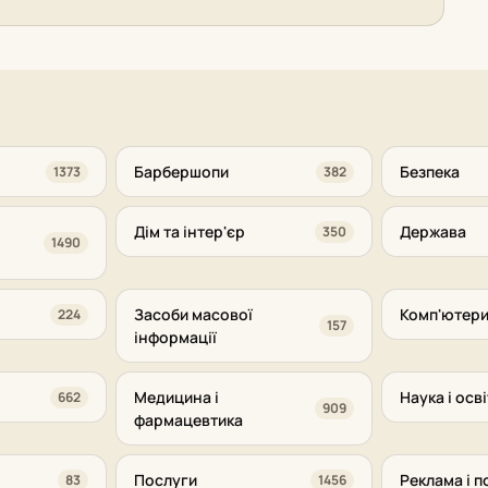
Барбершопи
Безпека
1373
382
Дім та інтер'єр
Держава
350
1490
Засоби масової
Комп'ютери
224
157
інформації
Медицина і
Наука і осві
662
909
фармацевтика
Послуги
Реклама і п
83
1456