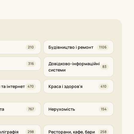
Будівництво і ремонт
210
1106
Довідково-інформаційні
316
83
системи
 та інтернет
Краса і здоров'я
470
410
та
Нерухомість
767
154
оліграфія
Ресторани, кафе, бари
298
258