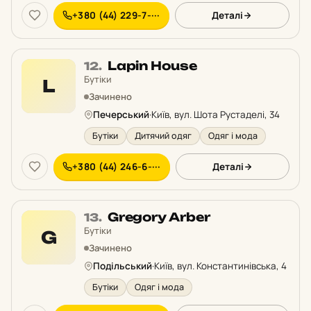
+380 (44) 229-7-···
Деталі
Місце
Lapin House
12.
12
Бутіки
L
у
Зачинено
рейтингу:
Печерський
·
Київ, вул. Шота Рустаделі, 34
Бутіки
Дитячий одяг
Одяг і мода
+380 (44) 246-6-···
Деталі
Місце
Gregory Arber
13.
13
Бутіки
G
у
Зачинено
рейтингу:
Подільський
·
Київ, вул. Константинівська, 4
Бутіки
Одяг і мода