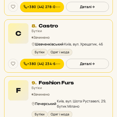
+380 (44) 278-0-···
Деталі
Місце
Castro
8.
8
Бутіки
C
у
Зачинено
рейтингу:
Шевченківський
·
Київ, вул. Хрещатик, 46
Бутіки
Одяг і мода
+380 (44) 234-6-···
Деталі
Місце
Fashion Furs
9.
9
Бутіки
F
у
Зачинено
рейтингу:
Київ, вул. Шота Руставелі, 29,
Печерський
·
бутик Мілано
Бутіки
Одяг і мода