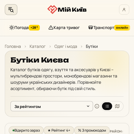
Мій Київ
Погода
Карта тривог
Транспорт
+28°
онлайн
Перейти
до
Головна
›
Каталог
›
Одяг і мода
›
Бутіки
контенту
Бутіки Києва
Каталог бутіків одягу, взуття та аксесуарів у Києві –
мультибрендові простори, монобрендові магазини та
шоуруми українських дизайнерів. Порівнюйте
асортимент, обираючи бутік під свій стиль.
Відкрито зараз
★ Рейтинг 4+
% З промокодом
РАЙОН: