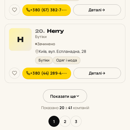
+380 (67) 382-7-···
Деталі
Місце
Herry
20.
20
Бутіки
H
у
Зачинено
рейтингу:
Київ, вул. Еспланадна, 28
Бутіки
Одяг і мода
+380 (44) 289-4-···
Деталі
Показати ще
Показано
20
з
41
компаній
1
2
3