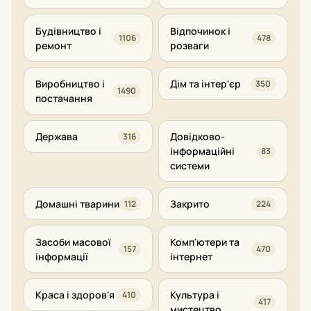
Будівництво і
Відпочинок і
1106
478
ремонт
розваги
Виробництво і
Дім та інтер'єр
350
1490
постачання
Держава
Довідково-
316
інформаційні
83
системи
Домашні тварини
Закрито
112
224
Засоби масової
Комп'ютери та
157
470
інформації
інтернет
Краса і здоров'я
Культура і
410
417
мистецтво