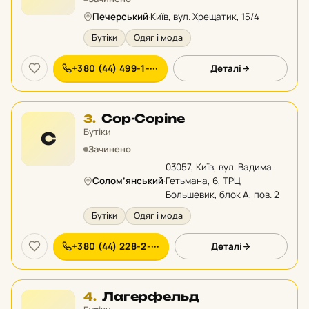
рейтингу:
Печерський
·
Київ, вул. Хрещатик, 15/4
Бутіки
Одяг і мода
+380 (44) 499-1-···
Деталі
Місце
Cop-Copine
3.
3
Бутіки
C
у
Зачинено
рейтингу:
03057, Київ, вул. Вадима
Солом’янський
·
Гетьмана, 6, ТРЦ
Большевик, блок А, пов. 2
Бутіки
Одяг і мода
+380 (44) 228-2-···
Деталі
Місце
Лагерфельд
4.