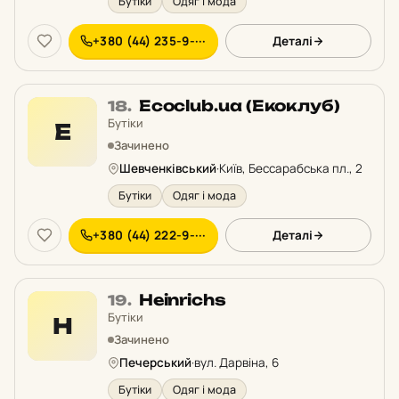
Бутіки
Одяг і мода
+380 (44) 235-9-···
Деталі
Місце
Ecoclub.ua (Екоклуб)
18.
18
Бутіки
E
у
Зачинено
рейтингу:
Шевченківський
·
Київ, Бессарабська пл., 2
Бутіки
Одяг і мода
+380 (44) 222-9-···
Деталі
Місце
Heinrichs
19.
19
Бутіки
H
у
Зачинено
рейтингу:
Печерський
·
вул. Дарвіна, 6
Бутіки
Одяг і мода