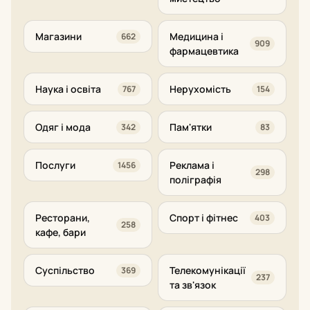
Магазини
Медицина і
662
909
фармацевтика
Наука і освіта
Нерухомість
767
154
Одяг і мода
Пам'ятки
342
83
Послуги
Реклама і
1456
298
поліграфія
Ресторани,
Спорт і фітнес
403
258
кафе, бари
Суспільство
Телекомунікації
369
237
та зв'язок