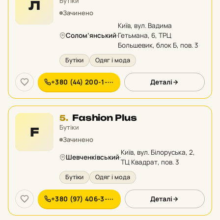
4
Бутіки
Л
у
Зачинено
рейтингу:
Київ, вул. Вадима
Солом’янський
·
Гетьмана, 6, ТРЦ
Большевик, блок Б, пов. 3
Бутіки
Одяг і мода
+380 (44) 200-1-···
Деталі
Місце
Fashion Plus
5.
5
Бутіки
F
у
Зачинено
рейтингу:
Київ, вул. Білоруська, 2,
Шевченківський
·
ТЦ Квадрат, пов. 3
Бутіки
Одяг і мода
+380 (97) 406-3-···
Деталі