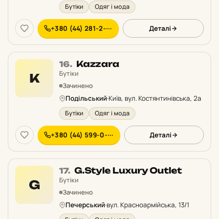
Бутіки
Одяг і мода
+380 (44) 281-2-···
Деталі
Місце
Kazzara
16.
16
Бутіки
K
у
Зачинено
рейтингу:
Подільський
·
Київ, вул. Костянтинівська, 2а
Бутіки
Одяг і мода
+380 (44) 599-0-···
Деталі
Місце
G.Style Luxury Outlet
17.
17
Бутіки
G
у
Зачинено
рейтингу:
Печерський
·
вул. Красноармійська, 13/1