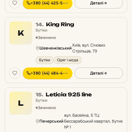
+380 (44) 425-5-···
Деталі
Місце
King Ring
14.
14
Бутіки
K
у
Зачинено
рейтингу:
Київ, вул. Січових
Шевченківський
·
Стрільців, 79
Бутіки
Одяг і мода
+380 (44) 484-4-···
Деталі
Місце
Leticia 925 line
15.
15
Бутіки
L
у
Зачинено
рейтингу:
вул. Басейна, 5 ТЦ
Печерський
·
Бессарабський квартал, бутик
№ 1