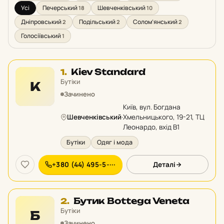
Усі
Печерський
Шевченківський
18
10
Дніпровський
Подільський
Солом’янський
2
2
2
Голосіївський
1
Місце
Kiev Standard
1.
1
Бутіки
K
у
Зачинено
рейтингу:
Київ, вул. Богдана
Шевченківський
·
Хмельницького, 19-21, ТЦ
Леонардо, вхід B1
Бутіки
Одяг і мода
+380 (44) 495-5-···
Деталі
Місце
Бутик Bottega Veneta
2.
2
Бутіки
Б
у
Зачинено