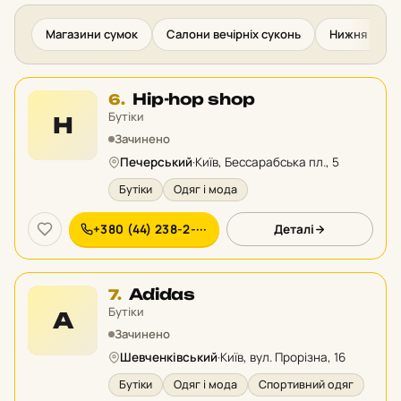
Магазини сумок
Салони вечірніх суконь
Нижня білиз
Місце
Hip-hop shop
6.
6
Бутіки
H
у
Зачинено
рейтингу:
Печерський
·
Київ, Бессарабська пл., 5
Бутіки
Одяг і мода
+380 (44) 238-2-···
Деталі
Місце
Adidas
7.
7
Бутіки
A
у
Зачинено
рейтингу:
Шевченківський
·
Київ, вул. Прорізна, 16
Бутіки
Одяг і мода
Спортивний одяг