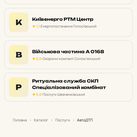
Київенерго РТМ Центр
К
★ 1,1
·
Енергопостачання
·
Голосіївський
Військова частина А 0168
В
★ 5,0
·
Охоронні компанії
·
Солом’янський
Ритуальна служба СКП
Р
Спеціалізований комбінат
★ 5,0
·
Послуги
·
Шевченківський
Головна
›
Каталог
›
Послуги
›
АвтоДТП