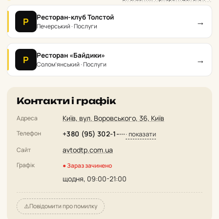
Ресторан-клуб Толстой
→
Р
Печерський · Послуги
Ресторан «Байдики»
→
Р
Солом’янський · Послуги
Контакти і графік
Київ, вул. Воровського, 36, Київ
Адреса
Телефон
+380 (95) 302-1-···
· показати
avtodtp.com.ua
Сайт
Графік
● Зараз зачинено
щодня, 09:00-21:00
⚠️
Повідомити про помилку