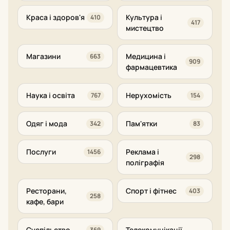
Краса і здоров'я
Культура і
410
417
мистецтво
Магазини
Медицина і
663
909
фармацевтика
Наука і освіта
Нерухомість
767
154
Одяг і мода
Пам'ятки
342
83
Послуги
Реклама і
1456
298
поліграфія
Ресторани,
Спорт і фітнес
403
258
кафе, бари
Суспільство
Телекомунікації
369