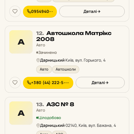
0954940···
Деталі
Місце
Автошкола Матрікс
12.
12
2008
А
у
Авто
рейтингу:
Зачинено
Дарницький
·
Київ, вул. Горького, 4
Авто
Автошколи
+380 (44) 222-5-···
Деталі
Місце
АЗС № 8
13.
13
Авто
А
у
Цілодобово
рейтингу:
Дарницький
·
02140, Київ, вул. Бажана, 4