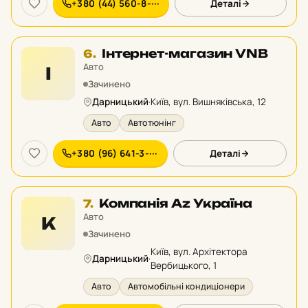
+380 (44) 560-8-···
Деталі
Місце
Інтернет-магазин VNB
6.
6
Авто
І
у
Зачинено
рейтингу:
Дарницький
·
Київ, вул. Вишняківська, 12
Авто
Автотюнінг
+380 (96) 641-3-···
Деталі
Місце
Компанія Az Україна
7.
7
Авто
К
у
Зачинено
рейтингу:
Київ, вул. Архітектора
Дарницький
·
Вербицького, 1
Авто
Автомобільні кондиціонери