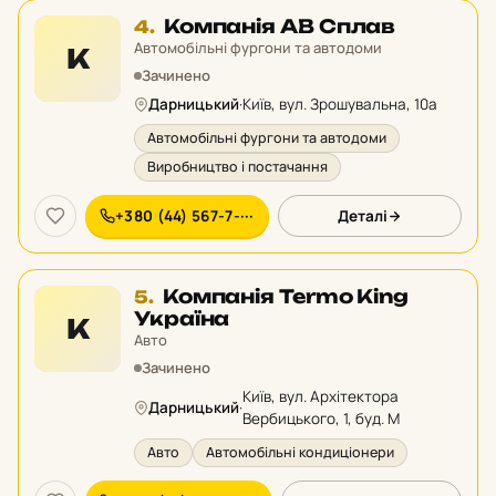
Місце
Компанія АВ Сплав
4.
4
Автомобільні фургони та автодоми
К
у
Зачинено
рейтингу:
Дарницький
·
Київ, вул. Зрошувальна, 10а
Автомобільні фургони та автодоми
Виробництво і постачання
+380 (44) 567-7-···
Деталі
Місце
Компанія Termo King
5.
5
Україна
К
у
Авто
рейтингу:
Зачинено
Київ, вул. Архітектора
Дарницький
·
Вербицького, 1, буд. М
Авто
Автомобільні кондиціонери