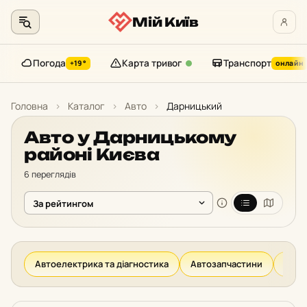
Мій Київ
Погода
Карта тривог
Транспорт
+19°
онлайн
Перейти
до
Головна
›
Каталог
›
Авто
›
Дарницький
контенту
Авто у Дарницькому
районі Києва
6 переглядів
Автоелектрика та діагностика
Автозапчастини
Авто