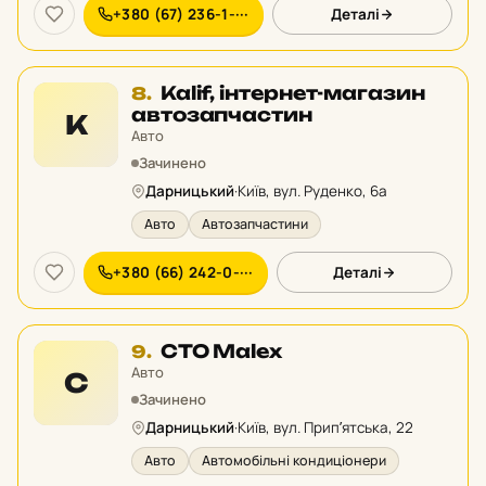
+380 (67) 236-1-···
Деталі
Місце
Kalif, інтернет-магазин
8.
8
автозапчастин
K
у
Авто
рейтингу:
Зачинено
Дарницький
·
Київ, вул. Руденко, 6а
Авто
Автозапчастини
+380 (66) 242-0-···
Деталі
Місце
СТО Malex
9.
9
Авто
С
у
Зачинено
рейтингу:
Дарницький
·
Київ, вул. Припʼятська, 22
Авто
Автомобільні кондиціонери