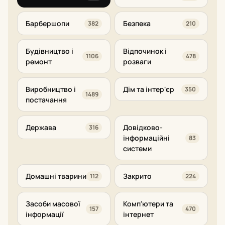
Барбершопи
Безпека
382
210
Будівництво і
Відпочинок і
1106
478
ремонт
розваги
Виробництво і
Дім та інтер'єр
350
1489
постачання
Держава
Довідково-
316
інформаційні
83
системи
Домашні тварини
Закрито
112
224
Засоби масової
Комп'ютери та
157
470
інформації
інтернет