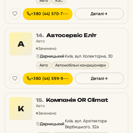
Авто
АЗС
+380 (44) 570-7-···
Деталі
Місце
Автосервіс Еліт
14.
14
Авто
А
у
Зачинено
рейтингу:
Дарницький
·
Київ, вул. Колекторна, 30
Авто
Автомобільні кондиціонери
+380 (44) 599-9-···
Деталі
Місце
Компанія OR Climat
15.
15
Авто
К
у
Зачинено
рейтингу:
Київ, вул. Архітектора
Дарницький
·
Вербицького, 32а