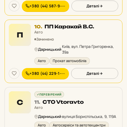
+380 (44) 587-9-···
Деталі
Місце
ПП Каракай В.С.
10.
10
Авто
П
у
Зачинено
рейтингу:
Київ, вул. Петра Григоренка,
Дарницький
·
39а
Авто
Прокат автомобілів
+380 (44) 229-1-···
Деталі
✓
ПЕРЕВІРЕНИЙ
С
Місце
СТО Vtoravto
11.
11
Авто
у
Дарницький
·
вулиця Бориспільська, 9, 119А
рейтингу:
Авто
Автосервіси та автотехцентри