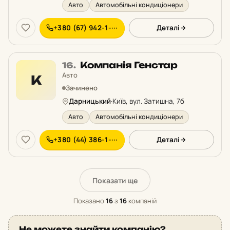
Авто
Автомобільні кондиціонери
+380 (67) 942-1-···
Деталі
Місце
Компанія Генстар
16.
16
Авто
К
у
Зачинено
рейтингу:
Дарницький
·
Київ, вул. Затишна, 7б
Авто
Автомобільні кондиціонери
+380 (44) 386-1-···
Деталі
Показати ще
Показано
16
з
16
компаній
Не можете знайти компанію?