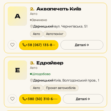
Місце
Аквапечать Київ
2.
2
Авто
А
у
Зачинено
рейтингу:
Дарницький
·
вул. Чернигівська, 51
Авто
Автотюнінг
+38 (067) 135-8···
Деталі
Місце
Едрайвер
3.
3
Авто
Е
у
Цілодобово
рейтингу:
Дарницький
·
Київ, Волгодонський пров., 1
Авто
Прокат автомобілів
+380 (50) 310-6-···
Деталі