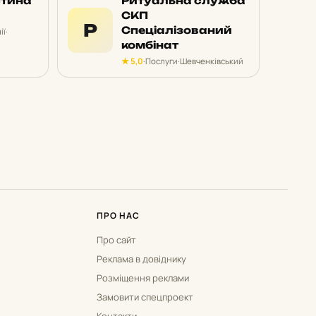
стина
Ритуальна служба
СКП
Р
Спеціалізований
ії
·
комбінат
★ 5,0
·
Послуги
·
Шевченківський
ПРО НАС
Про сайт
Реклама в довіднику
Розміщення реклами
Замовити спецпроект