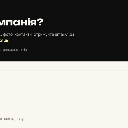
мпанія?
, фото, контакти, отримуйте email-ліди
сяць.
нтроль контактів
уються одразу.