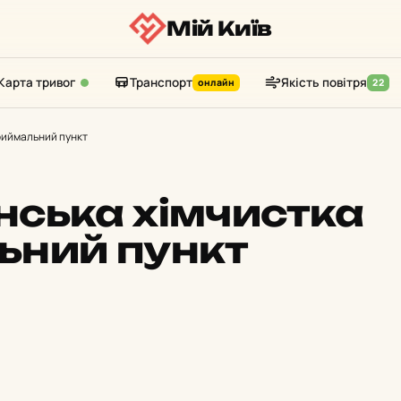
Мій Київ
Карта тривог
Транспорт
Якість повітря
онлайн
22
риймальний пункт
ська хімчистка
ьний пункт