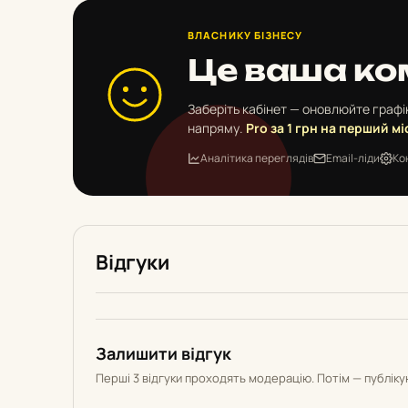
ВЛАСНИКУ БІЗНЕСУ
Це ваша ко
Заберіть кабінет — оновлюйте графік
напряму.
Pro за 1 грн на перший мі
Аналітика переглядів
Email-ліди
Ко
Відгуки
Залишити відгук
Перші 3 відгуки проходять модерацію. Потім — публік