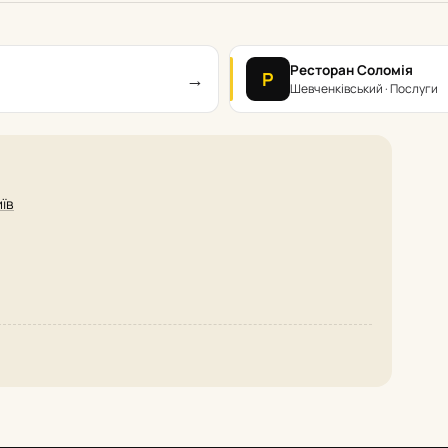
Ресторан Соломія
→
Р
Шевченківський · Послуги
иїв