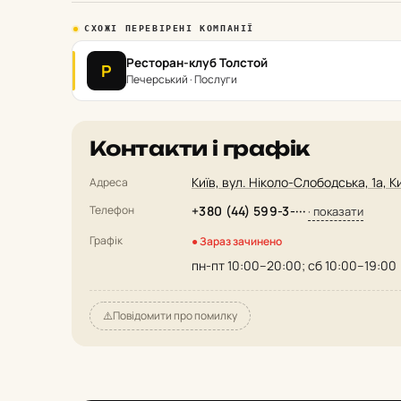
СХОЖІ ПЕРЕВІРЕНІ КОМПАНІЇ
Ресторан-клуб Толстой
Р
Печерський · Послуги
Контакти і графік
Київ, вул. Ніколо-Слободська, 1а, К
Адреса
Телефон
+380 (44) 599-3-···
· показати
Графік
● Зараз зачинено
пн-пт 10:00–20:00; сб 10:00–19:00
⚠️
Повідомити про помилку