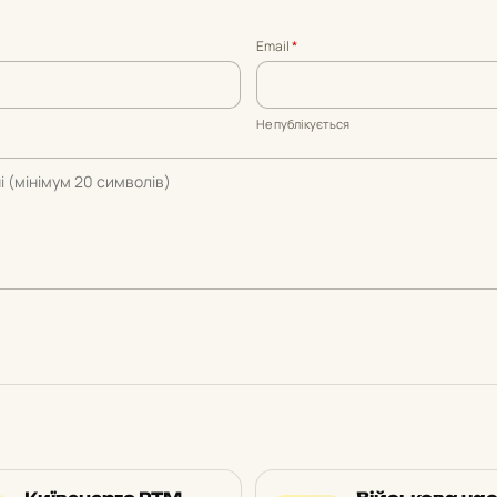
Email
*
Не публікується