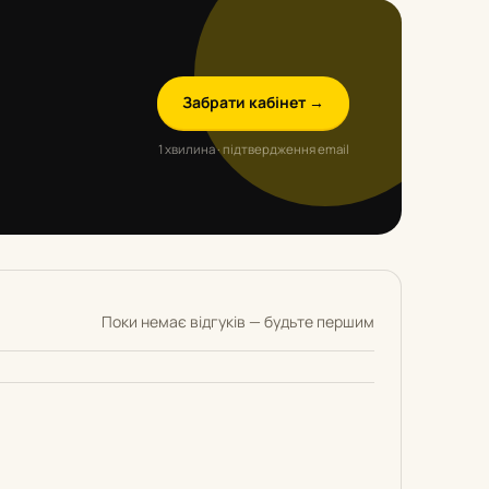
Забрати кабінет →
1 хвилина · підтвердження email
Поки немає відгуків — будьте першим