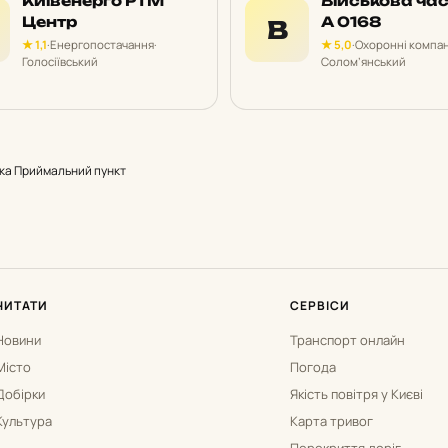
Київенерго РТМ
Військова ча
Центр
А 0168
В
★ 1,1
·
Енергопостачання
·
★ 5,0
·
Охоронні компан
Голосіївський
Солом’янський
ка Приймальний пункт
ЧИТАТИ
СЕРВІСИ
Новини
Транспорт онлайн
Місто
Погода
Добірки
Якість повітря у Києві
Культура
Карта тривог