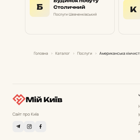
Будинок побуту
Б
Столичний
К
Послуги
·
Шевченківський
Головна
›
Каталог
›
Послуги
›
Американська хімчист
Мій Київ
Сайт про Київ