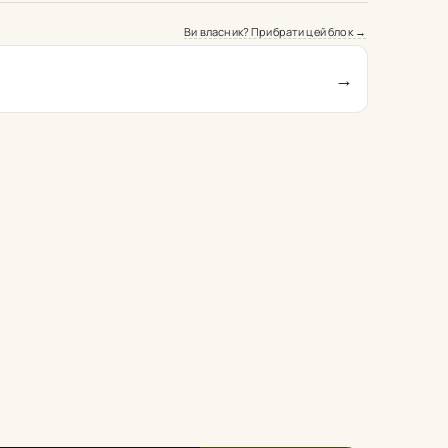
Ви власник? Прибрати цей блок →
→