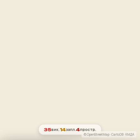
35
14
4
вик.
запл.
простр.
© OpenStreetMap · CartoDB · КМДА