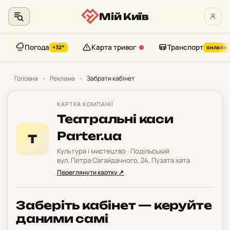
Мій Київ
Погода
Карта тривог
Транспорт
+32°
онлайн
Перейти
до
Головна
›
Реклама
›
Забрати кабінет
контенту
КАРТКА КОМПАНІЇ
Театральні каси
Parter.ua
Т
Культура і мистецтво · Подільський
вул. Петра Сагайдачного, 24, Пузата хата
Переглянути картку ↗
Заберіть кабінет — керуйте
даними самі