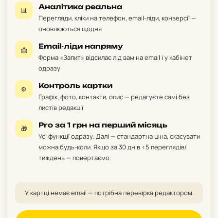
Аналітика реальна
📊
Перегляди, кліки на телефон, email-ліди, конверсії —
оновлюються щодня
Email-ліди напряму
📩
Форма «Запит» відсилає лід вам на email і у кабінет
одразу
Контроль картки
⚙️
Графік, фото, контакти, опис — редагуєте самі без
листів редакції
Pro за 1 грн на перший місяць
🎁
Усі функції одразу. Далі — стандартна ціна, скасувати
можна будь-коли. Якщо за 30 днів <5 переглядів/
тиждень — повертаємо.
У картці немає email — потрібна перевірка редактором.