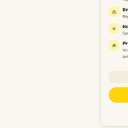
E
📩
Фор
К
⚙️
Гра
Pr
🎁
Ус
дн