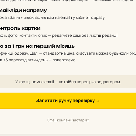
mail-ліди напряму
ма «Запит» відсилає лід вам на email і у кабінет одразу
онтроль картки
фік, фото, контакти, опис — редагуєте самі без листів редакції
o за 1 грн на перший місяць
і функції одразу. Далі — стандартна ціна, скасувати можна будь-коли. Як
ів <5 переглядів/тиждень — повертаємо.
У картці немає email — потрібна перевірка редактором.
Запитати ручну перевірку →
Email компанії застарів?