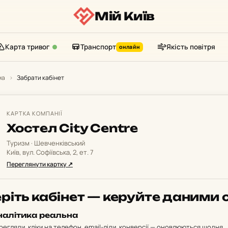
Мій Київ
Карта тривог
Транспорт
Якість повітря
онлайн
ма
›
Забрати кабінет
КАРТКА КОМПАНІЇ
Хостел City Centre
Туризм · Шевченківський
Київ, вул. Софіївська, 2, ет. 7
Переглянути картку ↗
ріть кабінет — керуйте даними 
налітика реальна
регляди, кліки на телефон, email-ліди, конверсії — оновлюються щодня