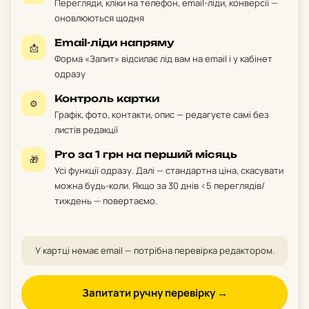
Перегляди, кліки на телефон, email-ліди, конверсії —
оновлюються щодня
Email-ліди напряму
📩
Форма «Запит» відсилає лід вам на email і у кабінет
одразу
Контроль картки
⚙️
Графік, фото, контакти, опис — редагуєте самі без
листів редакції
Pro за 1 грн на перший місяць
🎁
Усі функції одразу. Далі — стандартна ціна, скасувати
можна будь-коли. Якщо за 30 днів <5 переглядів/
тиждень — повертаємо.
У картці немає email — потрібна перевірка редактором.
Запитати ручну перевірку →