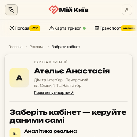
Мій Київ
Погода
Карта тривог
Транспорт
+23°
онлайн
Перейти
до
Головна
›
Реклама
›
Забрати кабінет
контенту
КАРТКА КОМПАНІЇ
Ательє Анастасія
А
Дім та інтер'єр · Печерський
пл. Слави, 1, ТЦ Навігатор
Переглянути картку ↗
Заберіть кабінет — керуйте
даними самі
Аналітика реальна
📊