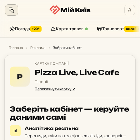
Мій Київ
Погода
Карта тривог
Транспорт
+20°
онлайн
Перейти
до
Головна
›
Реклама
›
Забрати кабінет
контенту
КАРТКА КОМПАНІЇ
Pizza Live, Live Cafe
P
Піцерії
Переглянути картку ↗
Заберіть кабінет — керуйте
даними самі
Аналітика реальна
📊
Перегляди, кліки на телефон, email-ліди, конверсії —