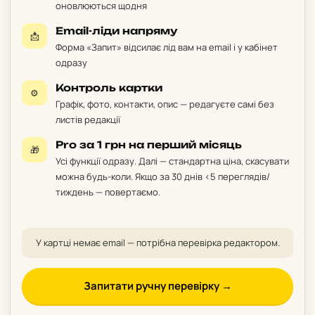
оновлюються щодня
Email-ліди напряму
📩
Форма «Запит» відсилає лід вам на email і у кабінет
одразу
Контроль картки
⚙️
Графік, фото, контакти, опис — редагуєте самі без
листів редакції
Pro за 1 грн на перший місяць
🎁
Усі функції одразу. Далі — стандартна ціна, скасувати
можна будь-коли. Якщо за 30 днів <5 переглядів/
тиждень — повертаємо.
У картці немає email — потрібна перевірка редактором.
Запитати ручну перевірку →