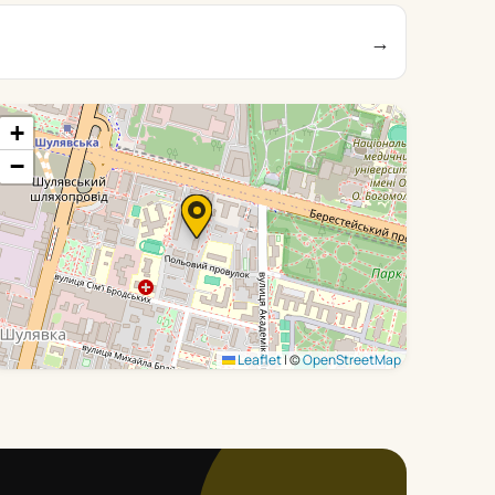
→
+
−
Leaflet
|
©
OpenStreetMap