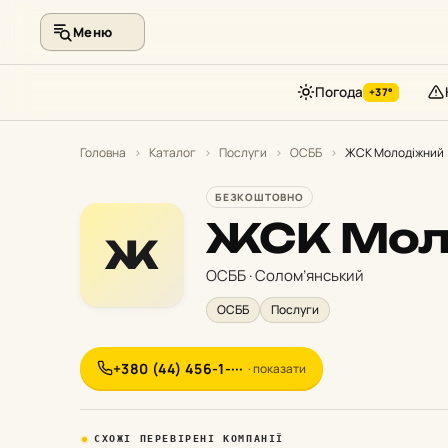
Меню
Погода
+37°
Перейти
до
Головна
›
Каталог
›
Послуги
›
ОСББ
›
ЖСК Молодіжний
контенту
БЕЗКОШТОВНО
ЖСК Мол
Ж
ОСББ · Солом’янський
ОСББ
Послуги
+380 (44) 456-1-···
· показати
СХОЖІ ПЕРЕВІРЕНІ КОМПАНІЇ