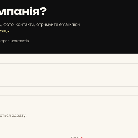
мпанія?
, фото, контакти, отримуйте email-ліди
сяць.
нтроль контактів
уються одразу.