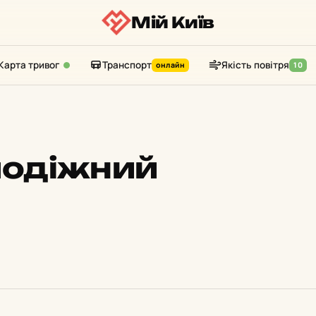
Мій Київ
Карта тривог
Транспорт
Якість повітря
онлайн
10
одіжний