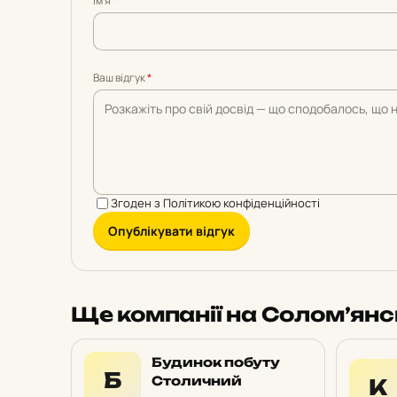
Імʼя
*
5
5
5
5
5
Ваш відгук
*
Згоден з
Політикою конфіденційності
Опублікувати відгук
Ще компанії на Солом’ян
Будинок побуту
Б
Столичний
К