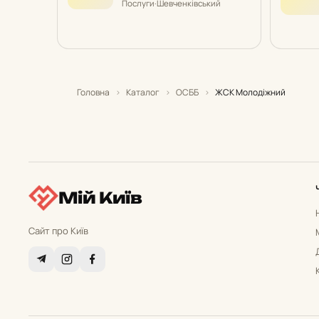
Послуги
·
Шевченківський
Головна
›
Каталог
›
ОСББ
›
ЖСК Молодіжний
Мій Київ
Сайт про Київ