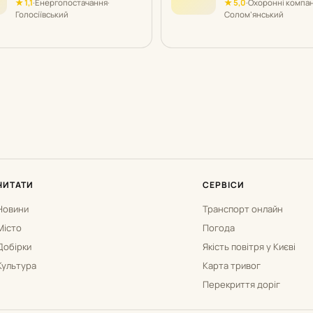
★ 1,1
·
Енергопостачання
·
★ 5,0
·
Охоронні компан
Голосіївський
Солом’янський
ЧИТАТИ
СЕРВІСИ
Новини
Транспорт онлайн
Місто
Погода
Добірки
Якість повітря у Києві
Культура
Карта тривог
Перекриття доріг