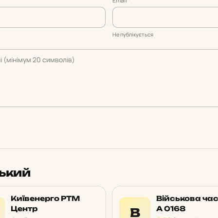
Email
*
Не публікується
ський
Київенерго РТМ
Військова ча
Центр
А 0168
В