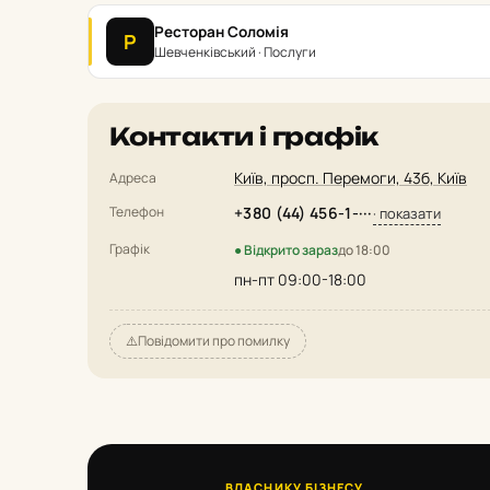
Ресторан Соломія
Р
Шевченківський · Послуги
Контакти і графік
Київ, просп. Перемоги, 43б, Київ
Адреса
Телефон
+380 (44) 456-1-···
· показати
Графік
● Відкрито зараз
до 18:00
пн-пт 09:00-18:00
⚠️
Повідомити про помилку
ВЛАСНИКУ БІЗНЕСУ