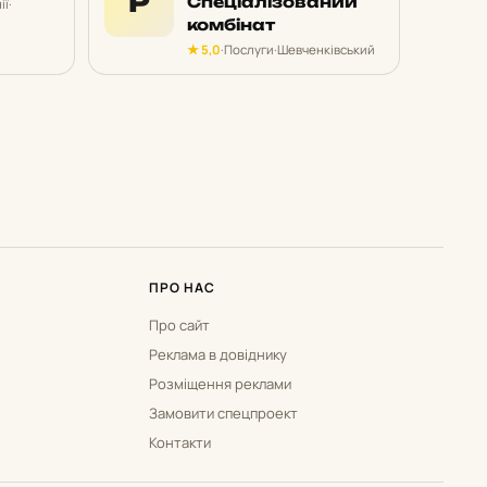
Р
Спеціалізований
ії
·
комбінат
★ 5,0
·
Послуги
·
Шевченківський
ПРО НАС
Про сайт
Реклама в довіднику
Розміщення реклами
Замовити спецпроект
Контакти