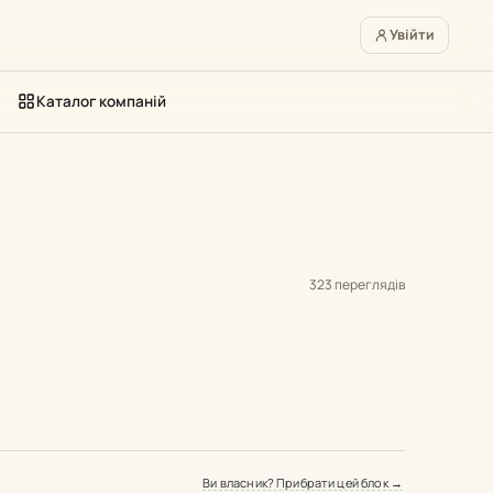
Увійти
Каталог компаній
323 переглядів
Ви власник? Прибрати цей блок →