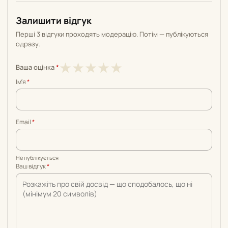
Залишити відгук
Перші 3 відгуки проходять модерацію. Потім — публікуються
одразу.
1
2
3
4
5
★
★
★
★
★
Ваша оцінка
*
з
з
з
з
з
Імʼя
*
5
5
5
5
5
Email
*
Не публікується
Ваш відгук
*