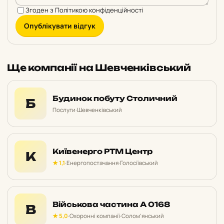
Згоден з
Політикою конфіденційності
Опублікувати відгук
Ще компанії на Шевченківський
Будинок побуту Столичний
Б
Послуги
·
Шевченківський
Київенерго РТМ Центр
К
★ 1,1
·
Енергопостачання
·
Голосіївський
Військова частина А 0168
В
★ 5,0
·
Охоронні компанії
·
Солом’янський