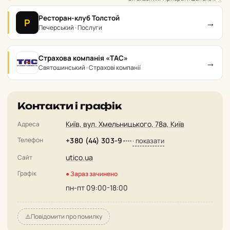
Ресторан-клуб Толстой
→
Р
Печерський · Послуги
Страхова компанія «ТАС»
→
Святошинський · Страхові компанії
Контакти і графік
Київ, вул. Хмельницького, 78а, Київ
Адреса
Телефон
+380 (44) 303-9-···
· показати
utico.ua
Сайт
Графік
● Зараз зачинено
пн-пт 09:00-18:00
⚠️
Повідомити про помилку