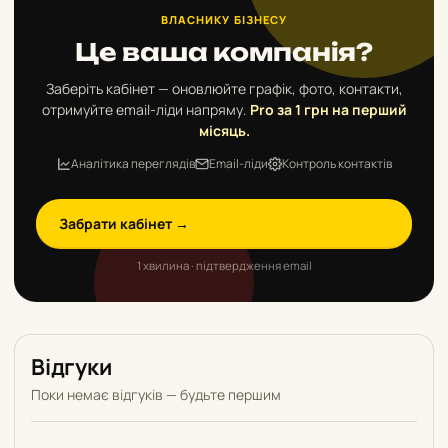
ВЛАСНИКУ БІЗНЕСУ
Це ваша компанія?
Заберіть кабінет — оновлюйте графік, фото, контакти,
отримуйте email-ліди напряму.
Pro за 1 грн на перший
місяць.
Аналітика переглядів
Email-ліди
Контроль контактів
Забрати кабінет →
1 хвилина · підтвердження email
Відгуки
Поки немає відгуків — будьте першим