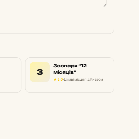
Зоопарк “12
З
місяців”
★ 5,0
·
Цікаві місця під Києвом