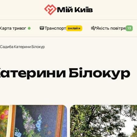
Мій Київ
Карта тривог
Транспорт
Якість повітря
онлайн
13
Садиба Катерини Білокур
атерини Білокур