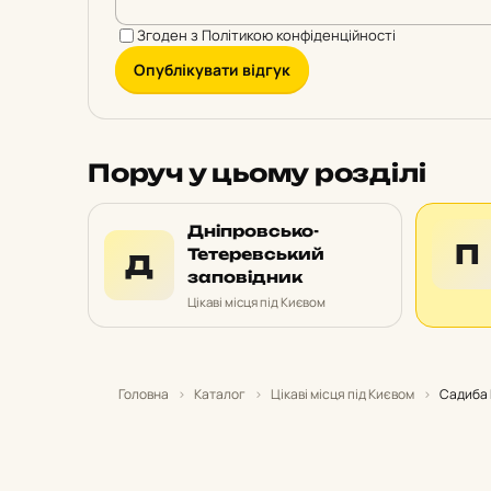
Згоден з
Політикою конфіденційності
Опублікувати відгук
Поруч у цьому розділі
Дніпровсько-
П
Тетеревський
Д
заповідник
Цікаві місця під Києвом
Головна
›
Каталог
›
Цікаві місця під Києвом
›
Садиба 