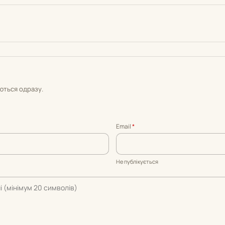
уються одразу.
Email
*
Не публікується