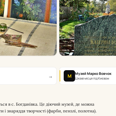
Музей Марко Вовчок
→
М
Цікаві місця під Києвом
ься в с. Богданівка. Це діючий музей, де можна
и і знаряддя творчості (фарби, пензлі, полотна).