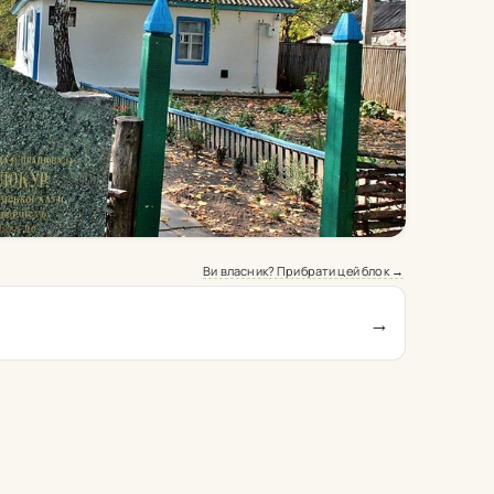
Ви власник? Прибрати цей блок →
→