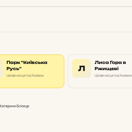
Парк “Київська
Лиса Гора в
Л
Русь”
Ржищеві
Цікаві місця під Києвом
Цікаві місця під Києвом
Катерини Білокур