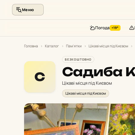
Меню
Погода
+19°
Перейти
до
Головна
›
Каталог
›
Пам'ятки
›
Цікаві місця під Києвом
›
контенту
БЕЗКОШТОВНО
Садиба К
С
Цікаві місця під Києвом
Цікаві місця під Києвом