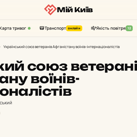
Мій Київ
Карта тривог
Транспорт
Якість повітря
онлайн
12
›
Український союз ветеранів Афганістану воїнів-інтернаціоналістів
кий союз ветеран
ну воїнів-
оналістів
вський