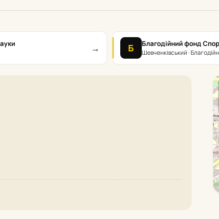
науки
Благодійний фонд Спорт
→
Б
Шевченківський · Благодійн