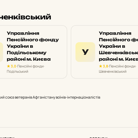
ченківський
Управління
Управління
Пенсійного фонду
Пенсійного ф
України в
України в
У
Подільському
Шевченківсь
районі м. Києва
районі м. Киє
★ 3,0
·
Пенсійні фонди
·
★ 3,8
·
Пенсійні фонди
·
Подільський
Шевченківський
ий союз ветеранів Афганістану воїнів-інтернаціоналістів