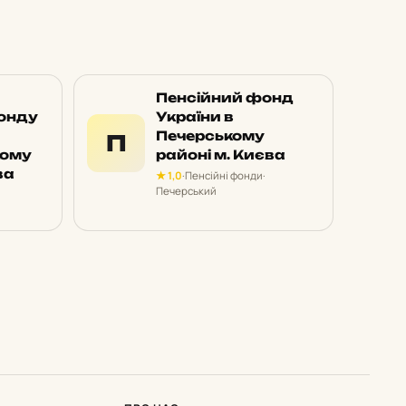
Пенсійний фонд
онду
України в
Печерському
П
кому
районі м. Києва
ва
★ 1,0
·
Пенсійні фонди
·
Печерський