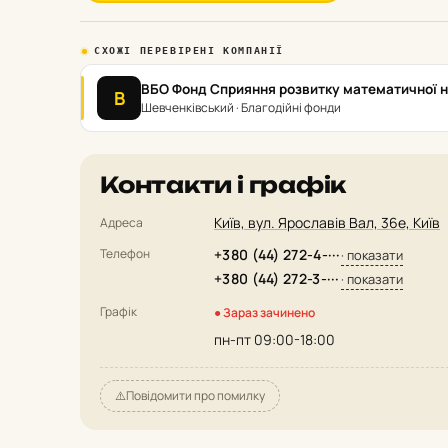
СХОЖІ ПЕРЕВІРЕНІ КОМПАНІЇ
ВБО Фонд Сприяння розвитку математичної 
В
Шевченківський · Благодійні фонди
Контакти і графік
Київ, вул. Ярославів Вал, 36е, Київ
Адреса
Телефон
+380 (44) 272-4-···
· показати
+380 (44) 272-3-···
· показати
Графік
● Зараз зачинено
пн-пт 09:00-18:00
⚠️
Повідомити про помилку