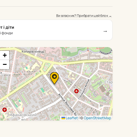
Ви власник? Прибрати цей блок →
 і діти
→
і фонди
+
−
Leaflet
|
©
OpenStreetMap