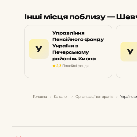
Інші місця поблизу — Шев
Управління
Пенсійного фонду
України в
У
У
Печерському
районі м. Києва
★ 2,3
·
Пенсійні фонди
Головна
›
Каталог
›
Організації ветеранів
›
Українськ