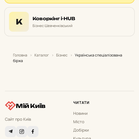
Коворкінг i-HUB
К
Бізнес
·
Шевченківський
Головна
›
Каталог
›
Бізнес
›
Українська спеціалізована
біржа
ЧИТАТИ
Мій Київ
Новини
Сайт про Київ
Місто
Добірки
Культура