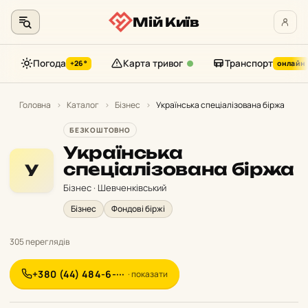
Мій Київ
Погода
Карта тривог
Транспорт
+26°
онлайн
Перейти
до
Головна
›
Каталог
›
Бізнес
›
Українська спеціалізована біржа
контенту
БЕЗКОШТОВНО
Українська
спеціалізована біржа
У
Бізнес · Шевченківський
Бізнес
Фондові біржі
305 переглядів
+380 (44) 484-6-···
· показати