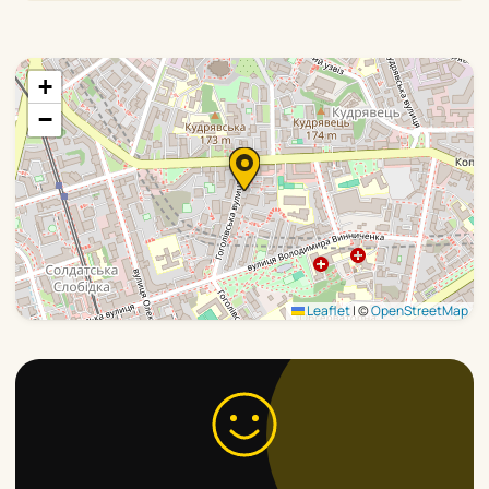
+
−
Leaflet
|
©
OpenStreetMap