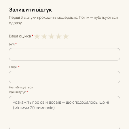
Залишити відгук
Перші 3 відгуки проходять модерацію. Потім — публікуються
одразу.
1
2
3
4
5
★
★
★
★
★
Ваша оцінка
*
з
з
з
з
з
Імʼя
*
5
5
5
5
5
Email
*
Не публікується
Ваш відгук
*