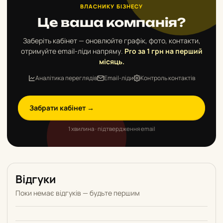
ВЛАСНИКУ БІЗНЕСУ
Це ваша компанія?
Заберіть кабінет — оновлюйте графік, фото, контакти,
отримуйте email-ліди напряму.
Pro за 1 грн на перший
місяць.
Аналітика переглядів
Email-ліди
Контроль контактів
Забрати кабінет →
1 хвилина · підтвердження email
Відгуки
Поки немає відгуків — будьте першим