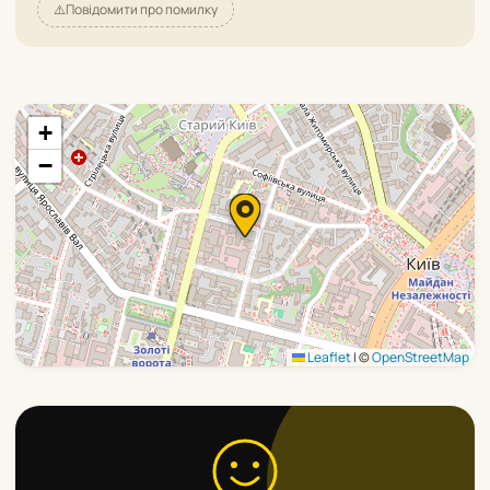
⚠️
Повідомити про помилку
+
−
Leaflet
|
©
OpenStreetMap