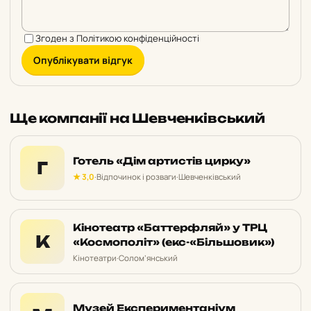
Згоден з
Політикою конфіденційності
Опублікувати відгук
Ще компанії на Шевченківський
Готель «Дім артистів цирку»
Г
★ 3,0
·
Відпочинок і розваги
·
Шевченківський
Кінотеатр «Баттерфляй» у ТРЦ
К
«Космополіт» (екс-«Більшовик»)
Кінотеатри
·
Солом’янський
Музей Експериментаніум