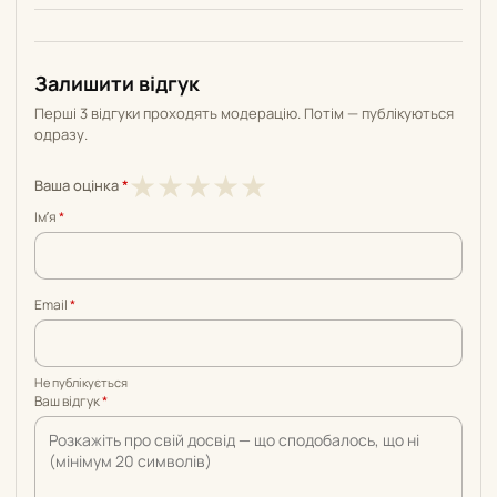
Залишити відгук
Перші 3 відгуки проходять модерацію. Потім — публікуються
одразу.
1
2
3
4
5
★
★
★
★
★
Ваша оцінка
*
з
з
з
з
з
Імʼя
*
5
5
5
5
5
Email
*
Не публікується
Ваш відгук
*