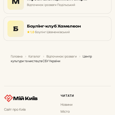
М
Відпочинок і розваги
·
Подільський
Боулінг-клуб Хамелеон
Б
★ 1,0
·
Боулінг
·
Шевченківський
Головна
›
Каталог
›
Відпочинок і розваги
›
Центр
культури та мистецтв СБУ України
ЧИТАТИ
Мій Київ
Новини
Сайт про Київ
Місто