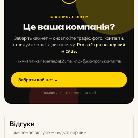
ВЛАСНИКУ БІЗНЕСУ
Це ваша компанія?
Заберіть кабінет — оновлюйте графік, фото, контакти,
отримуйте email-ліди напряму.
Pro за 1 грн на перший
місяць.
Аналітика переглядів
Email-ліди
Контроль контактів
Забрати кабінет →
1 хвилина · підтвердження email
Відгуки
Поки немає відгуків — будьте першим