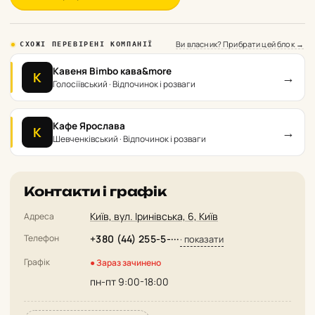
Ви власник? Прибрати цей блок →
СХОЖІ ПЕРЕВІРЕНІ КОМПАНІЇ
Кавеня Bimbo кава&more
→
К
Голосіївський · Відпочинок і розваги
Кафе Ярослава
→
К
Шевченківський · Відпочинок і розваги
Контакти і графік
Київ, вул. Іринівська, 6, Київ
Адреса
Телефон
+380 (44) 255-5-···
· показати
Графік
● Зараз зачинено
пн-пт 9:00-18:00