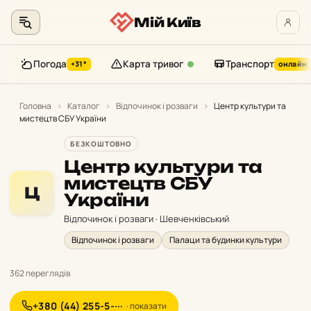
Мій Київ
Погода
Карта тривог
Транспорт
+31°
онлайн
Перейти
до
Головна
›
Каталог
›
Відпочинок і розваги
›
Центр культури та
мистецтв СБУ України
контенту
БЕЗКОШТОВНО
Центр культури та
мистецтв СБУ
Ц
України
Відпочинок і розваги · Шевченківський
Відпочинок і розваги
Палаци та будинки культури
362 переглядів
+380 (44) 255-5-···
· показати