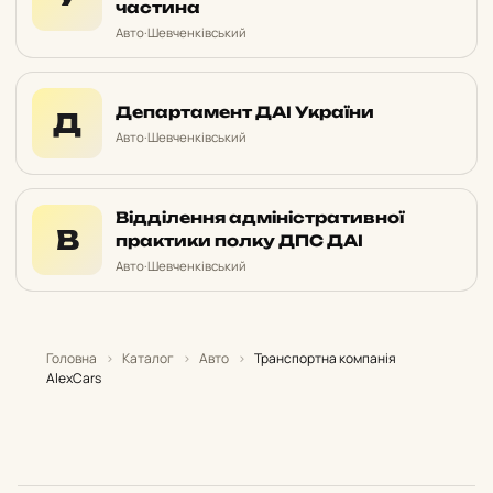
частина
Авто
·
Шевченківський
Департамент ДАІ України
Д
Авто
·
Шевченківський
Відділення адміністративної
В
практики полку ДПС ДАІ
Авто
·
Шевченківський
Головна
›
Каталог
›
Авто
›
Транспортна компанія
AlexCars