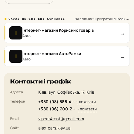
Ви власник? Прибрати цей блок →
СХОЖІ ПЕРЕВІРЕНІ КОМПАНІЇ
Інтернет-магазин Корисних товарів
→
І
Авто
Інтернет-магазин АвтоРамки
→
І
Авто
Контакти і графік
Київ, вул. Софіївська, 17, Київ
Адреса
Телефон
+380 (98) 888-4-···
· показати
+380 (96) 200-2-···
· показати
vipcar4rent@gmail.com
Email
alex-cars.kiev.ua
Сайт