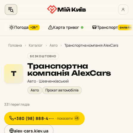
Мій Київ
Погода
Карта тривог
Транспорт
+26°
онлайн
Перейти
до
Головна
›
Каталог
›
Авто
›
Транспортна компанія AlexCars
контенту
БЕЗКОШТОВНО
Транспортна
компанія AlexCars
Т
Авто · Шевченківський
Авто
Прокат автомобілів
331 переглядів
+380 (98) 888-4-···
· показати
+1
alex-cars.kiev.ua