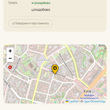
Графік
● Цілодобово
цілодобово
⚠️
Повідомити про помилку
+
−
Leaflet
|
©
OpenStreetMap