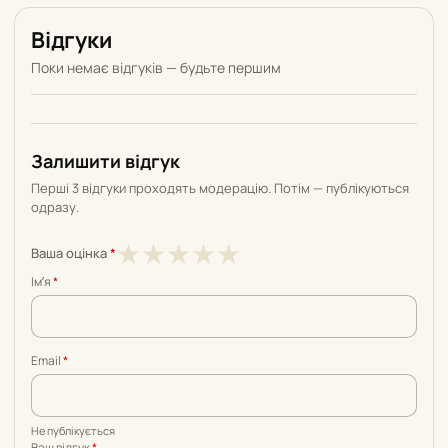
Відгуки
Поки немає відгуків — будьте першим
Залишити відгук
Перші 3 відгуки проходять модерацію. Потім — публікуються
одразу.
1
2
3
4
5
★
★
★
★
★
Ваша оцінка
*
з
з
з
з
з
Імʼя
*
5
5
5
5
5
Email
*
Не публікується
Ваш відгук
*