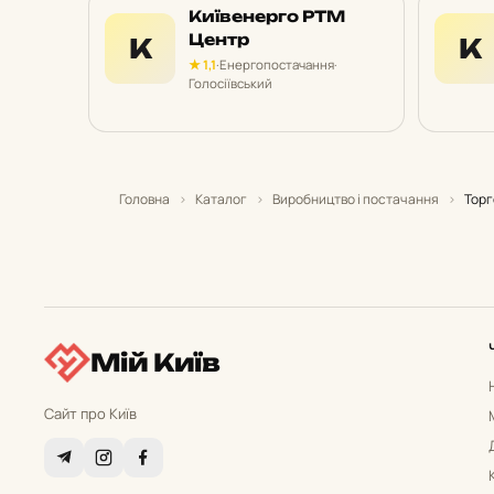
Київенерго РТМ
Центр
К
К
★ 1,1
·
Енергопостачання
·
Голосіївський
Головна
›
Каталог
›
Виробництво і постачання
›
Торг
Мій Київ
Сайт про Київ