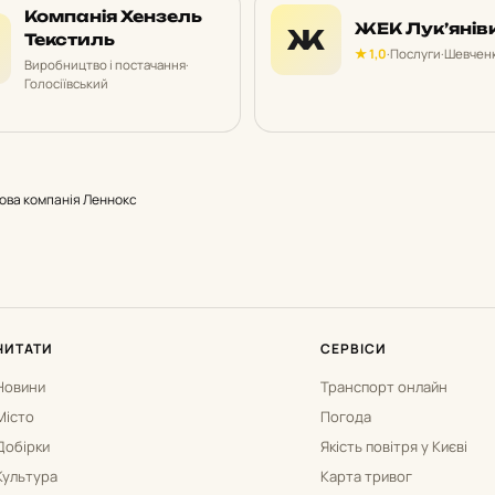
Компанія Хензель
ЖЕК Лук’янів
Ж
Текстиль
★ 1,0
·
Послуги
·
Шевченк
Виробництво і постачання
·
Голосіївський
ова компанія Леннокс
ЧИТАТИ
СЕРВІСИ
Новини
Транспорт онлайн
Місто
Погода
Добірки
Якість повітря у Києві
Культура
Карта тривог