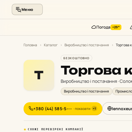
Меню
Погода
+29°
Перейти
до
Головна
›
Каталог
›
Виробництво і постачання
›
Торгова 
контенту
БЕЗКОШТОВНО
Торгова 
Т
Виробництво і постачання · Соло
Виробництво і постачання
Промисло
+380 (44) 585-5-···
lennoxeu
· показати
+1
СХОЖІ ПЕРЕВІРЕНІ КОМПАНІЇ