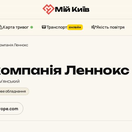
Мій Київ
Карта тривог
Транспорт
Якість повітря
онлайн
компанія Леннокс
компанія Леннокс
м’янський
ве обладнання
rope.com