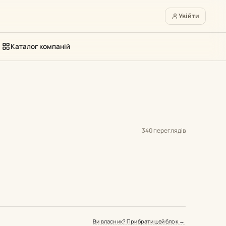
Увійти
Каталог компаній
340 переглядів
Ви власник? Прибрати цей блок →