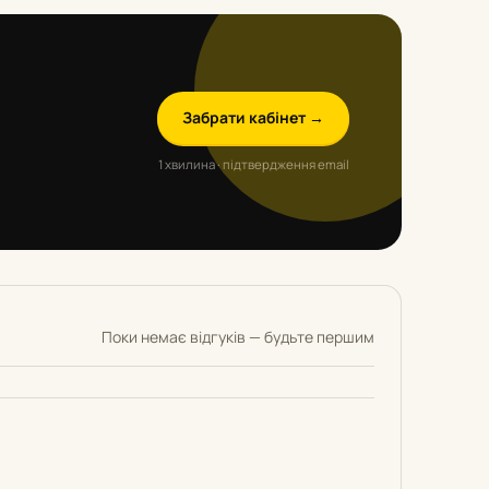
Забрати кабінет →
1 хвилина · підтвердження email
Поки немає відгуків — будьте першим