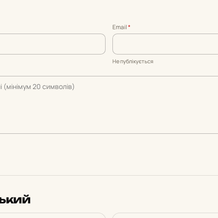
Email
*
Не публікується
ський