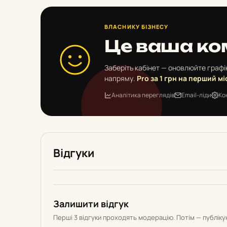
ВЛАСНИКУ БІЗНЕСУ
Це ваша ко
Заберіть кабінет — оновлюйте графік
напряму.
Pro за 1 грн на перший мі
Аналітика переглядів
Email-ліди
Ко
Відгуки
Залишити відгук
Перші 3 відгуки проходять модерацію. Потім — публік