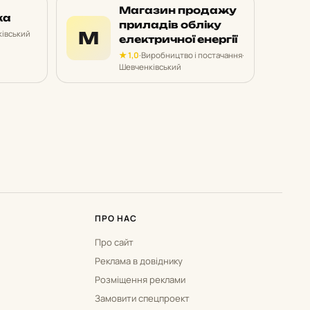
Магазин продажу
ка
приладів обліку
М
івський
електричної енергії
★ 1,0
·
Виробництво і постачання
·
Шевченківський
ПРО НАС
Про сайт
Реклама в довіднику
Розміщення реклами
Замовити спецпроект