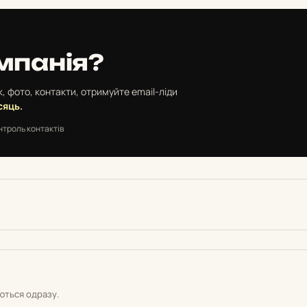
мпанія?
, фото, контакти, отримуйте email-ліди
сяць.
нтроль контактів
уються одразу.