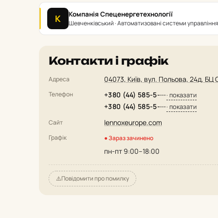
Компанія Спеценергетехнології
К
Шевченківський · Автоматизовані системи управлінн
Контакти і графік
04073, Київ, вул. Польова, 24д, БЦ 
Адреса
Телефон
+380 (44) 585-5-···
· показати
+380 (44) 585-5-···
· показати
lennoxeurope.com
Сайт
Графік
● Зараз зачинено
пн-пт 9:00–18:00
⚠️
Повідомити про помилку