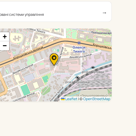
→
овані системи управління
+
−
Leaflet
|
©
OpenStreetMap