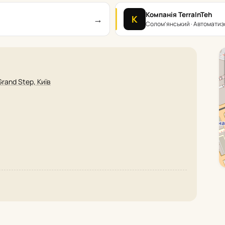
Компанія TerraInTeh
→
К
я
Солом’янський · Автоматиз
Grand Step, Київ