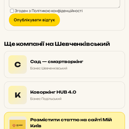
Згоден з
Політикою конфіденційності
Опублікувати відгук
Ще компанії на Шевченківський
Сад — смартворкінг
С
Бізнес
·
Шевченківський
Коворкінг HUB 4.0
К
Бізнес
·
Подільський
Розмістити статтю на сайті Мій
Київ