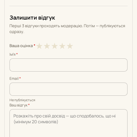
Залишити відгук
Перші 3 відгуки проходять модерацію. Потім — публікуються
одразу.
1
2
3
4
5
★
★
★
★
★
Ваша оцінка
*
з
з
з
з
з
Імʼя
*
5
5
5
5
5
Email
*
Не публікується
Ваш відгук
*