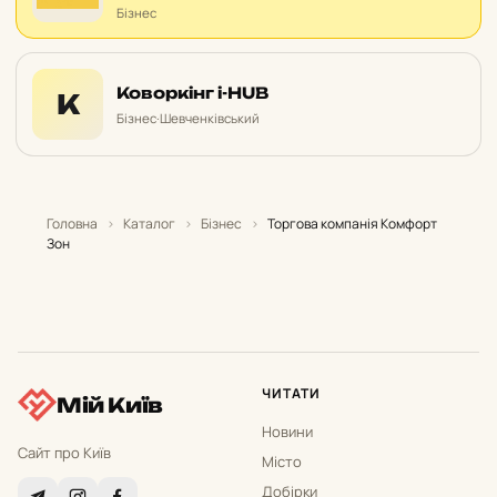
Бізнес
Коворкінг i-HUB
К
Бізнес
·
Шевченківський
Головна
›
Каталог
›
Бізнес
›
Торгова компанія Комфорт
Зон
ЧИТАТИ
Мій Київ
Новини
Сайт про Київ
Місто
Добірки