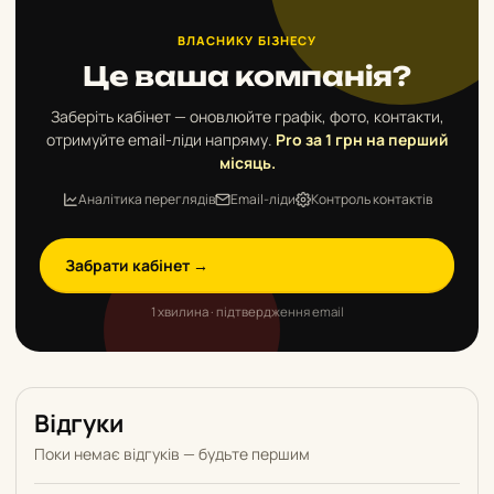
ВЛАСНИКУ БІЗНЕСУ
Це ваша компанія?
Заберіть кабінет — оновлюйте графік, фото, контакти,
отримуйте email-ліди напряму.
Pro за 1 грн на перший
місяць.
Аналітика переглядів
Email-ліди
Контроль контактів
Забрати кабінет →
1 хвилина · підтвердження email
Відгуки
Поки немає відгуків — будьте першим