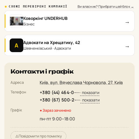
Ви власник? Прибрати цей блок →
СХОЖІ ПЕРЕВІРЕНІ КОМПАНІЇ
Коворкінг UNDERHUB
→
Бізнес
Адвокати на Хрещатику, 42
→
А
Шевченківський · Адвокати
Контакти і графік
Київ, вул. Вячеслава Чорновола, 27, Київ
Адреса
Телефон
+380 (44) 464-0-···
· показати
+380 (67) 500-2-···
· показати
Графік
● Зараз зачинено
пн-пт 9:00–18:00
⚠️
Повідомити про помилку