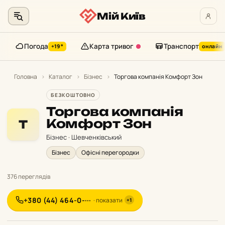
Мій Київ
Погода
Карта тривог
Транспорт
+19°
онлайн
Перейти
до
Головна
›
Каталог
›
Бізнес
›
Торгова компанія Комфорт Зон
контенту
БЕЗКОШТОВНО
Торгова компанія
Комфорт Зон
Т
Бізнес · Шевченківський
Бізнес
Офісні перегородки
376 переглядів
+380 (44) 464-0-···
· показати
+1