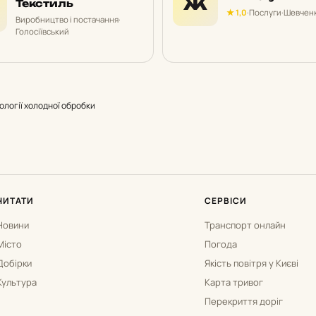
Ж
Текстиль
★ 1,0
·
Послуги
·
Шевченк
Виробництво і постачання
·
Голосіївський
ології холодної обробки
ЧИТАТИ
СЕРВІСИ
Новини
Транспорт онлайн
Місто
Погода
Добірки
Якість повітря у Києві
Культура
Карта тривог
Перекриття доріг