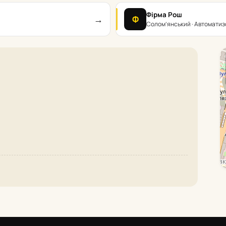
Фірма Рош
→
Ф
Солом’янський · Автоматиз