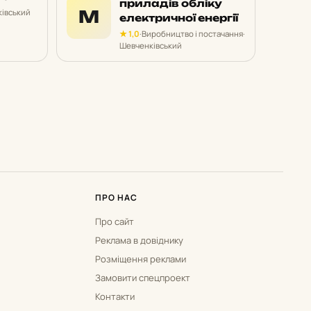
приладів обліку
М
івський
електричної енергії
★ 1,0
·
Виробництво і постачання
·
Шевченківський
ПРО НАС
Про сайт
Реклама в довіднику
Розміщення реклами
Замовити спецпроект
Контакти