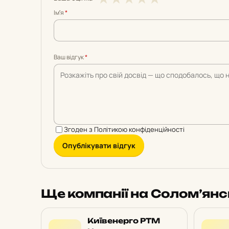
з
з
з
з
з
Імʼя
*
5
5
5
5
5
Ваш відгук
*
Згоден з
Політикою конфіденційності
Опублікувати відгук
Ще компанії на Солом’ян
Київенерго РТМ