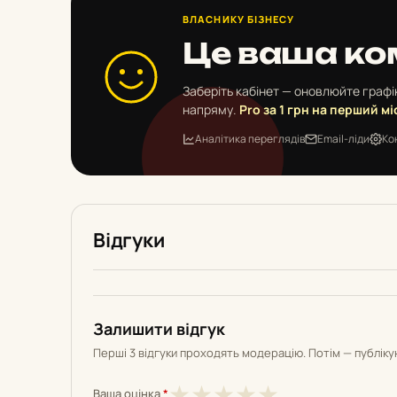
ВЛАСНИКУ БІЗНЕСУ
Це ваша ко
Заберіть кабінет — оновлюйте графік
напряму.
Pro за 1 грн на перший мі
Аналітика переглядів
Email-ліди
Ко
Відгуки
Залишити відгук
Перші 3 відгуки проходять модерацію. Потім — публік
1
2
3
4
5
★
★
★
★
★
Ваша оцінка
*