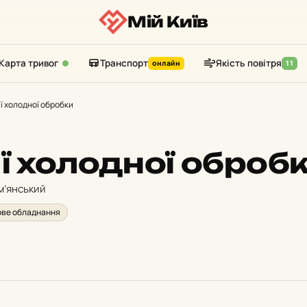
Мій Київ
Карта тривог
Транспорт
Якість повітря
онлайн
11
ї холодної обробки
ї холодної оброб
м’янський
ве обладнання