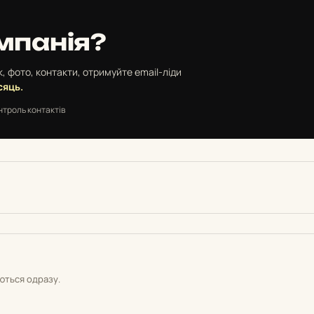
мпанія?
, фото, контакти, отримуйте email-ліди
сяць.
нтроль контактів
уються одразу.