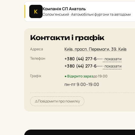
Компанія СП Анатоль
К
Солом’янський · Автомобільні фургони та автодоми
Контакти і графік
Київ, просп. Перемоги, 39, Київ
Адреса
Телефон
+380 (44) 277-6-···
· показати
+380 (44) 277-6-···
· показати
Графік
● Відкрито зараз
до 19:00
пн-пт 9:00–19:00
⚠️
Повідомити про помилку