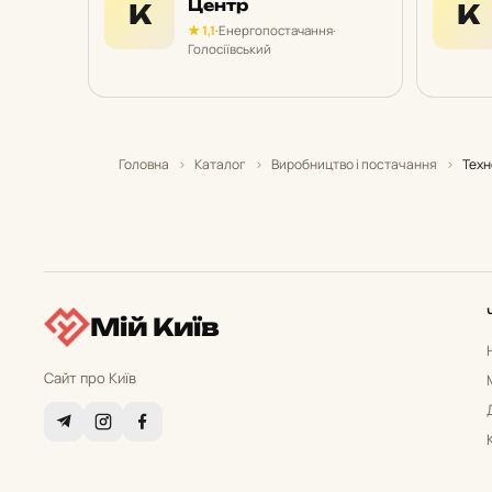
Центр
К
К
★ 1,1
·
Енергопостачання
·
Голосіївський
Головна
›
Каталог
›
Виробництво і постачання
›
Техн
Мій Київ
Сайт про Київ