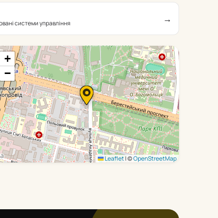
→
овані системи управління
+
−
Leaflet
|
©
OpenStreetMap