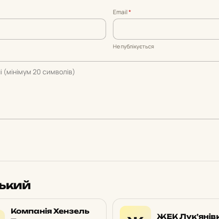
Email
*
Не публікується
ський
Компанія Хензель
ЖЕК Лук’янів