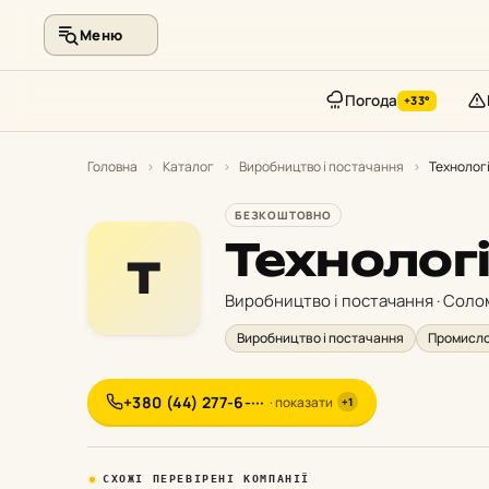
Меню
Погода
+33°
Перейти
до
Головна
›
Каталог
›
Виробництво і постачання
›
Технологі
контенту
БЕЗКОШТОВНО
Технологі
Т
Виробництво і постачання · Соло
Виробництво і постачання
Промисло
+380 (44) 277-6-···
· показати
+1
СХОЖІ ПЕРЕВІРЕНІ КОМПАНІЇ