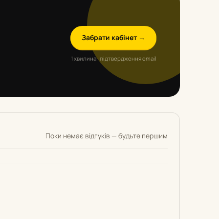
Забрати кабінет →
1 хвилина · підтвердження email
Поки немає відгуків — будьте першим