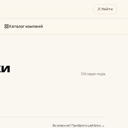
Увійти
Каталог компаній
ки
316 переглядів
Ви власник? Прибрати цей блок →