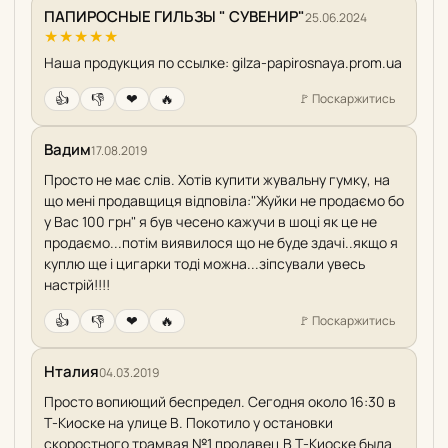
ПАПИРОСНЫЕ ГИЛЬЗЫ " СУВЕНИР"
25.06.2024
★
★
★
★
★
Наша продукция по ссылке: gilza-papirosnaya.prom.ua
👍
👎
❤
🔥
🚩
Поскаржитись
Вадим
17.08.2019
Просто не має слів. Хотів купити жувальну гумку, на
що мені продавщиця відповіла:"Жуйки не продаємо бо
у Вас 100 грн" я був чесено кажучи в шоці як це не
продаємо...потім виявилося що не буде здачі..якщо я
куплю ще і цигарки тоді можна...зіпсували увесь
настрій!!!!
👍
👎
❤
🔥
🚩
Поскаржитись
Нталия
04.03.2019
Просто вопиющий беспредел. Сегодня около 16:30 в
Т-Киоске на улице В. Покотило у остановки
скоростного трамвая №1 продавец В Т-Киоске была