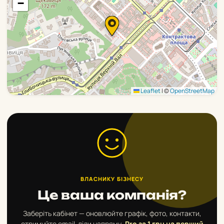
−
Leaflet
|
©
OpenStreetMap
ВЛАСНИКУ БІЗНЕСУ
Це ваша компанія?
Заберіть кабінет — оновлюйте графік, фото, контакти,
отримуйте email-ліди напряму.
Pro за 1 грн на перший