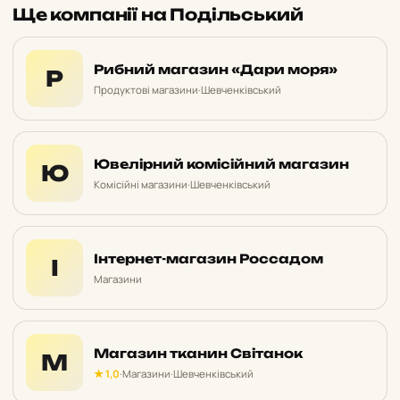
Ще компанії на Подільський
Рибний магазин «Дари моря»
Р
Продуктові магазини
·
Шевченківський
Ювелірний комісійний магазин
Ю
Комісійні магазини
·
Шевченківський
Інтернет-магазин Россадом
І
Магазини
Магазин тканин Світанок
М
★ 1,0
·
Магазини
·
Шевченківський