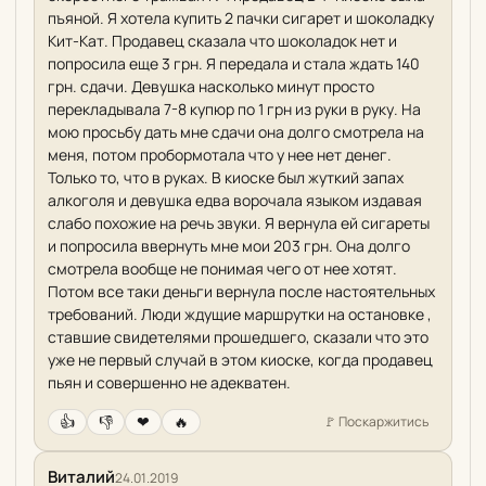
пъяной. Я хотела купить 2 пачки сигарет и шоколадку
Кит-Кат. Продавец сказала что шоколадок нет и
попросила еще 3 грн. Я передала и стала ждать 140
грн. сдачи. Девушка насколько минут просто
перекладывала 7-8 купюр по 1 грн из руки в руку. На
мою просьбу дать мне сдачи она долго смотрела на
меня, потом пробормотала что у нее нет денег.
Только то, что в руках. В киоске был жуткий запах
алкоголя и девушка едва ворочала языком издавая
слабо похожие на речь звуки. Я вернула ей сигареты
и попросила ввернуть мне мои 203 грн. Она долго
смотрела вообще не понимая чего от нее хотят.
Потом все таки деньги вернула после настоятельных
требований. Люди ждущие маршрутки на остановке ,
ставшие свидетелями прошедшего, сказали что это
уже не первый случай в этом киоске, когда продавец
пьян и совершенно не адекватен.
👍
👎
❤
🔥
🚩
Поскаржитись
Виталий
24.01.2019