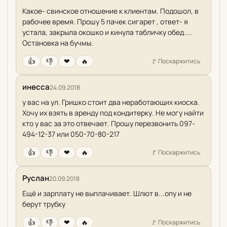
Какое- свинское отношение к клиентам. Подошол, в
рабочее время. Прошу 5 пачек сигарет , ответ- я
устала, закрыла окошко и кинула табличку обед....
Остановка на бучмы.
👍
👎
❤
🔥
🚩
Поскаржитись
инесса
24.09.2018
у вас на ул. Гришко стоит два неработающих киоска.
Хочу их взять в аренду под кондитерку. Не могу найти
кто у вас за это отвечает. Прошу перезвонить 097-
494-12-37 или 050-70-80-217
👍
👎
❤
🔥
🚩
Поскаржитись
Руслан
20.09.2018
Ещё и зарплату не выплачивает. Шлют в...опу и не
берут трубку
👍
👎
❤
🔥
🚩
Поскаржитись