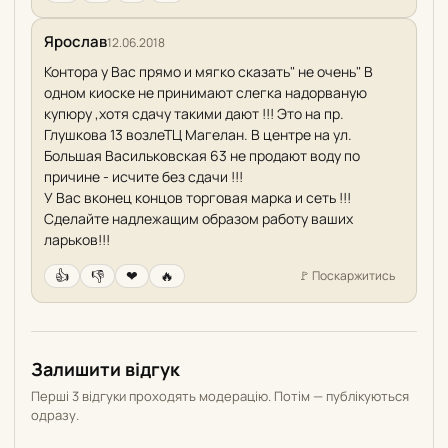
Ярослав
12.06.2018
Контора у Вас прямо и мягко сказать" не очень" В
одном киоске не принимают слегка надорваную
купюру ,хотя сдачу такими дают !!! Это на пр.
Глушкова 13 возлеТЦ Магелан. В центре на ул.
Большая Васильковская 63 не продают воду по
причине - исчите без сдачи !!!
У Вас вконец концов торговая марка и сеть !!!
Сделайте надлежащим образом работу ваших
ларьков!!!
👍
👎
❤
🔥
🚩
Поскаржитись
Залишити відгук
Перші 3 відгуки проходять модерацію. Потім — публікуються
одразу.