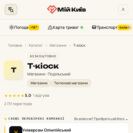
Мій Київ
Погода
Карта тривог
Транспорт
+16°
онлайн
Перейти
до
Головна
›
Каталог
›
Магазини
›
T-кіоск
контенту
БЕЗКОШТОВНО
T-кіоск
T
Магазини · Подільський
Магазини
Тютюнові магазини
★
★
★
★
★
5,0
· 1 відгуків
2 731 переглядів
Ви власник? Прибрати цей блок →
СХОЖІ ПЕРЕВІРЕНІ КОМПАНІЇ
Універсам Олімпійський
→
У