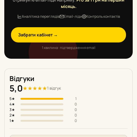
місяць.
Аналітика переглядів
Email-ліди
Контроль контактів
Забрати кабінет →
1 хвилина · підтвердження email
Відгуки
5,0
★
★
★
★
★
1 відгук
5★
1
4★
0
3★
0
2★
0
1★
0