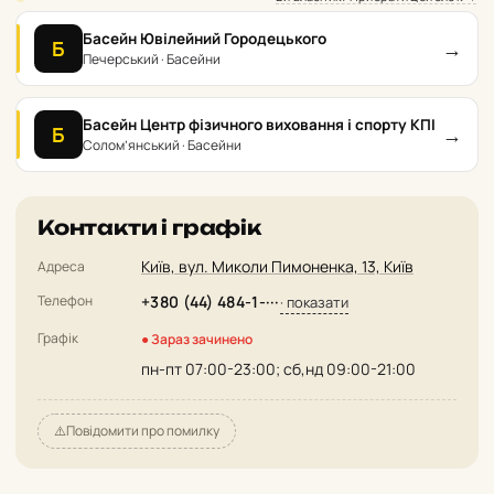
Басейн Ювілейний Городецького
→
Б
Печерський · Басейни
Басейн Центр фізичного виховання і спорту КПІ
→
Б
Солом’янський · Басейни
Контакти і графік
Київ, вул. Миколи Пимоненка, 13, Київ
Адреса
Телефон
+380 (44) 484-1-···
· показати
Графік
● Зараз зачинено
пн-пт 07:00-23:00; сб,нд 09:00-21:00
⚠️
Повідомити про помилку