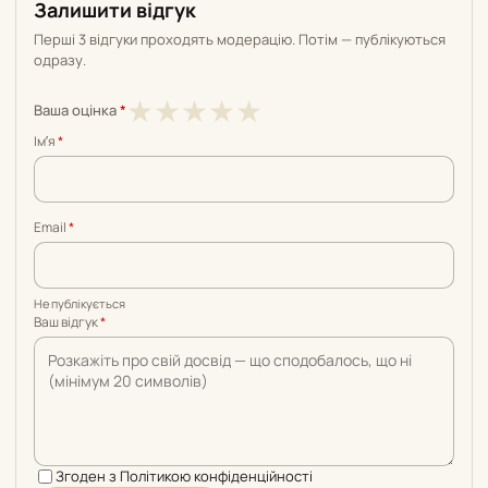
Залишити відгук
Перші 3 відгуки проходять модерацію. Потім — публікуються
одразу.
1
2
3
4
5
★
★
★
★
★
Ваша оцінка
*
з
з
з
з
з
Імʼя
*
5
5
5
5
5
Email
*
Не публікується
Ваш відгук
*
Згоден з
Політикою конфіденційності