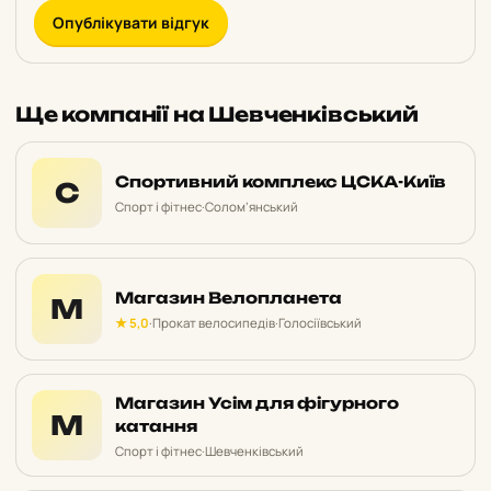
Опублікувати відгук
Ще компанії на Шевченківський
Спортивний комплекс ЦСКА-Київ
С
Спорт і фітнес
·
Солом’янський
Магазин Велопланета
М
★ 5,0
·
Прокат велосипедів
·
Голосіївський
Магазин Усім для фігурного
М
катання
Спорт і фітнес
·
Шевченківський