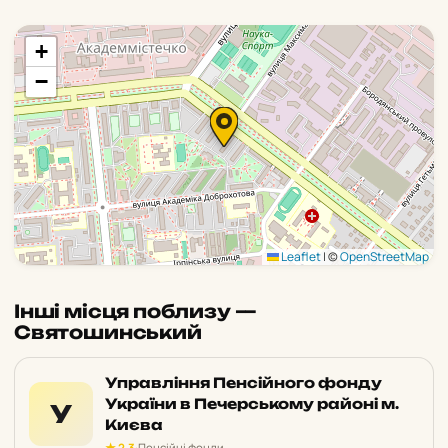
+
−
Leaflet
|
©
OpenStreetMap
Інші місця поблизу —
Святошинський
Управління Пенсійного фонду
України в Печерському районі м.
У
Києва
★ 2,3
·
Пенсійні фонди