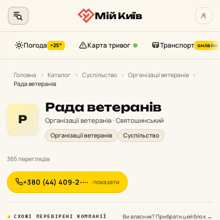
Мій Київ
Погода
Карта тривог
Транспорт
+25°
онлайн
Перейти
до
Головна
›
Каталог
›
Суспільство
›
Організації ветеранів
›
Рада ветеранів
контенту
Рада ветеранів
Р
Організації ветеранів · Святошинський
Організації ветеранів
Суспільство
365 переглядів
+380 (44) 409-2-···
· показати
Ви власник? Прибрати цей блок →
СХОЖІ ПЕРЕВІРЕНІ КОМПАНІЇ