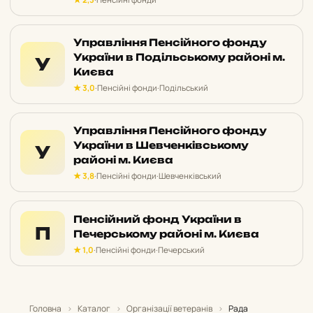
Управління Пенсійного фонду
України в Подільському районі м.
У
Києва
★ 3,0
·
Пенсійні фонди
·
Подільський
Управління Пенсійного фонду
України в Шевченківському
У
районі м. Києва
★ 3,8
·
Пенсійні фонди
·
Шевченківський
Пенсійний фонд України в
П
Печерському районі м. Києва
★ 1,0
·
Пенсійні фонди
·
Печерський
Головна
›
Каталог
›
Організації ветеранів
›
Рада