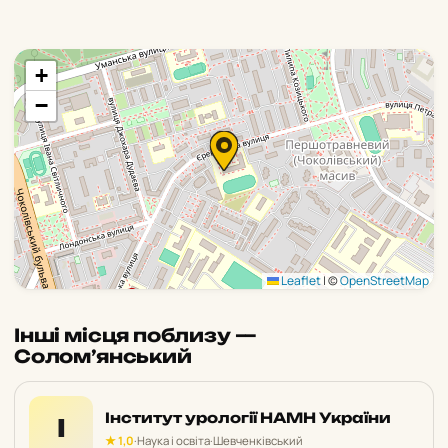
+
−
Leaflet
|
©
OpenStreetMap
Інші місця поблизу —
Солом’янський
Інститут урології НАМН України
І
★ 1,0
·
Наука і освіта
·
Шевченківський