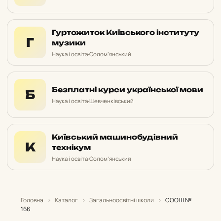
Гуртожиток Київського інституту
Г
музики
Наука і освіта
·
Солом’янський
Безплатні курси української мови
Б
Наука і освіта
·
Шевченківський
Київський машинобудівний
К
технікум
Наука і освіта
·
Солом’янський
Головна
›
Каталог
›
Загальноосвітні школи
›
СООШ №
166