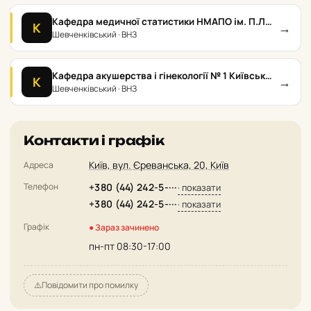
Кафедра медичної статистики НМАПО ім. П.Л.
→
К
Шупика
Шевченківський · ВНЗ
Кафедра акушерства і гінекології № 1 Київської
→
К
міської лікарні № 18
Шевченківський · ВНЗ
Контакти і графік
Київ, вул. Єреванська, 20, Київ
Адреса
Телефон
+380 (44) 242-5-···
· показати
+380 (44) 242-5-···
· показати
Графік
● Зараз зачинено
пн-пт 08:30-17:00
⚠️
Повідомити про помилку