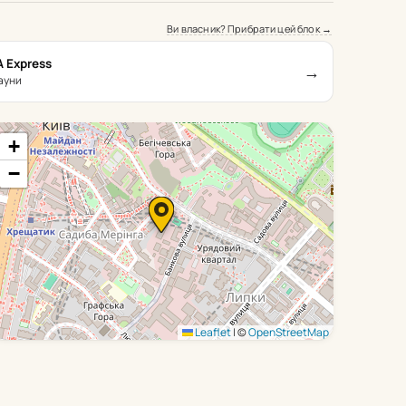
Ви власник? Прибрати цей блок →
A Express
→
сауни
+
−
Leaflet
|
©
OpenStreetMap