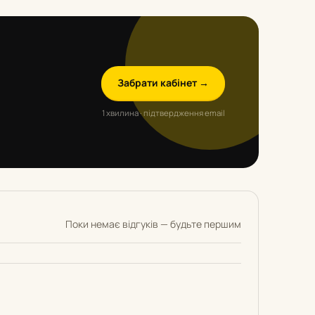
Забрати кабінет →
1 хвилина · підтвердження email
Поки немає відгуків — будьте першим