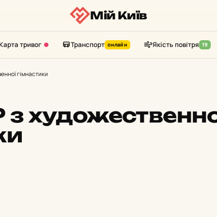
Мій Київ
Карта тривог
Транспорт
Якість повітря
онлайн
19
енної гімнастики
з художественно
ки