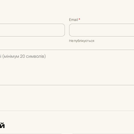
Email
*
Не публікується
ий