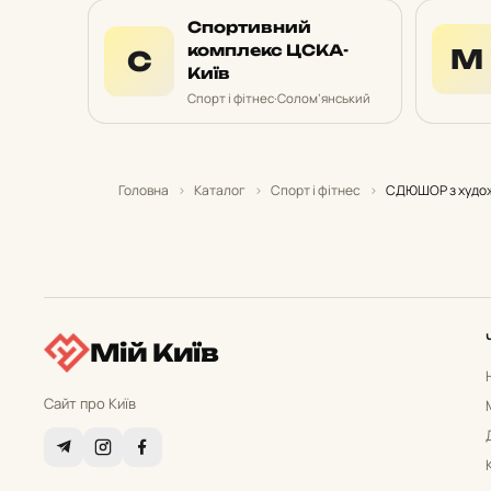
Спортивний
комплекс ЦСКА-
М
С
Київ
Спорт і фітнес
·
Солом’янський
Головна
›
Каталог
›
Спорт і фітнес
›
СДЮШОР з худож
Мій Київ
Сайт про Київ