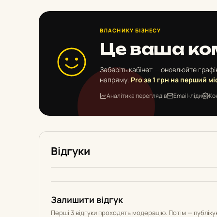
ВЛАСНИКУ БІЗНЕСУ
Це ваша ко
Заберіть кабінет — оновлюйте графік
напряму.
Pro за 1 грн на перший мі
Аналітика переглядів
Email-ліди
Ко
Відгуки
Залишити відгук
Перші 3 відгуки проходять модерацію. Потім — публік