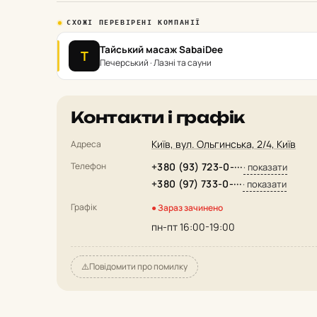
СХОЖІ ПЕРЕВІРЕНІ КОМПАНІЇ
Тайський масаж SabaiDee
Т
Печерський · Лазні та сауни
Контакти і графік
Київ, вул. Ольгинська, 2/4, Київ
Адреса
Телефон
+380 (93) 723-0-···
· показати
+380 (97) 733-0-···
· показати
Графік
● Зараз зачинено
пн-пт 16:00-19:00
⚠️
Повідомити про помилку