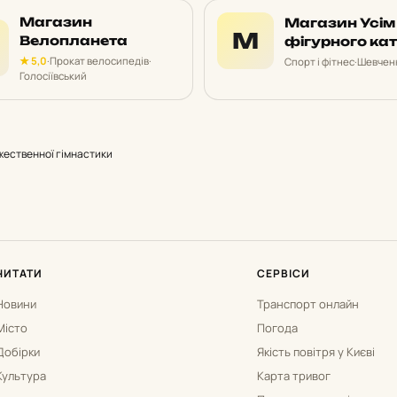
Магазин
Магазин Усім
М
Велопланета
фігурного ка
★ 5,0
·
Прокат велосипедів
·
Спорт і фітнес
·
Шевченк
Голосіївський
ественної гімнастики
ЧИТАТИ
СЕРВІСИ
Новини
Транспорт онлайн
Місто
Погода
Добірки
Якість повітря у Києві
Культура
Карта тривог