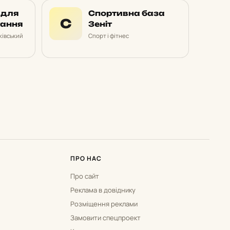
 для
Спортивна база
С
тання
Зеніт
івський
Спорт і фітнес
ПРО НАС
Про сайт
Реклама в довіднику
Розміщення реклами
Замовити спецпроект