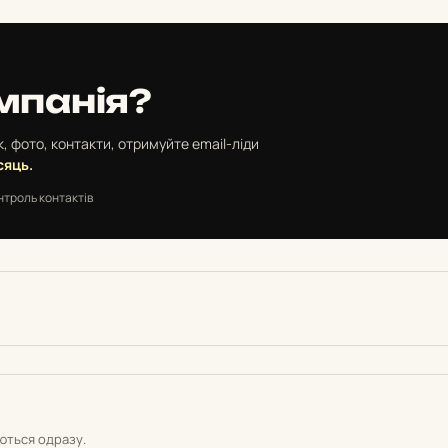
мпанія?
, фото, контакти, отримуйте email-ліди
сяць.
нтроль контактів
уються одразу.