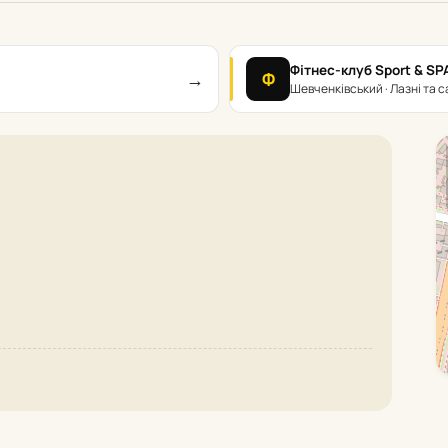
Фітнес-клуб Sport & SP
→
Ф
Шевченківський · Лазні та 