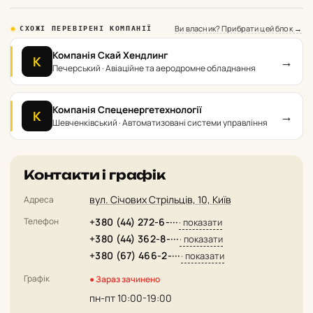
Ви власник? Прибрати цей блок →
СХОЖІ ПЕРЕВІРЕНІ КОМПАНІЇ
Компанія Скай Хендлинг
→
К
Печерський · Авіаційне та аеродромне обладнання
Компанія Спеценергетехнології
→
К
Шевченківський · Автоматизовані системи управління
Контакти і графік
вул. Січових Стрільців, 10, Київ
Адреса
Телефон
+380 (44) 272-6-···
· показати
+380 (44) 362-8-···
· показати
+380 (67) 466-2-···
· показати
Графік
● Зараз зачинено
пн-пт 10:00-19:00