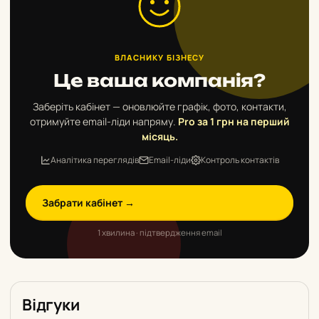
ВЛАСНИКУ БІЗНЕСУ
Це ваша компанія?
Заберіть кабінет — оновлюйте графік, фото, контакти,
отримуйте email-ліди напряму.
Pro за 1 грн на перший
місяць.
Аналітика переглядів
Email-ліди
Контроль контактів
Забрати кабінет →
1 хвилина · підтвердження email
Відгуки