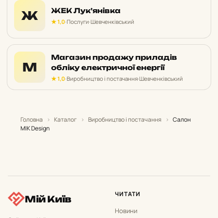
ЖЕК Лук’янівка
Ж
★ 1,0
·
Послуги
·
Шевченківський
Магазин продажу приладів
М
обліку електричної енергії
★ 1,0
·
Виробництво і постачання
·
Шевченківський
Головна
›
Каталог
›
Виробництво і постачання
›
Салон
MIK Design
ЧИТАТИ
Мій Київ
Новини