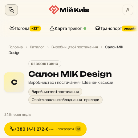
Мій Київ
Погода
Карта тривог
Транспорт
+22°
онлайн
Перейти
до
Головна
›
Каталог
›
Виробництво і постачання
›
Салон MIK
Design
контенту
БЕЗКОШТОВНО
Салон MIK Design
С
Виробництво і постачання · Шевченківський
Виробництво і постачання
Освітлювальне обладнання і прилади
346 переглядів
+380 (44) 272-6-···
· показати
+2