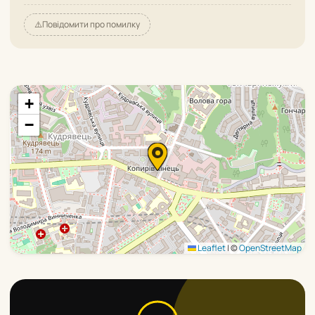
⚠️
Повідомити про помилку
+
−
Leaflet
|
©
OpenStreetMap