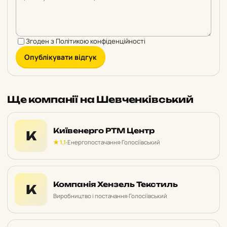
Згоден з
Політикою конфіденційності
Опублікувати відгук
Ще компанії на Шевченківський
Київенерго РТМ Центр
К
★ 1,1
·
Енергопостачання
·
Голосіївський
Компанія Хензель Текстиль
К
Виробництво і постачання
·
Голосіївський