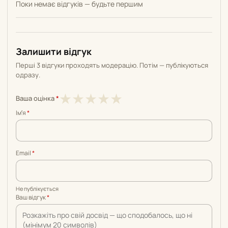
Поки немає відгуків — будьте першим
Залишити відгук
Перші 3 відгуки проходять модерацію. Потім — публікуються
одразу.
1
2
3
4
5
★
★
★
★
★
Ваша оцінка
*
з
з
з
з
з
Імʼя
*
5
5
5
5
5
Email
*
Не публікується
Ваш відгук
*